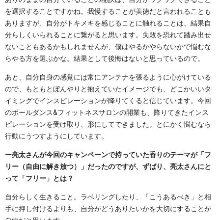
を選択することですかね。我慢することが美徳だと言われることも
ありますが、自分がトキメキを感じることに触れることは、結果自
分らしくいられることに繋がると思います。失敗を恐れて踏み出せ
ないこともあるかもしれませんが、僕はやるかやらないかで悩むな
らやる方を選ぶかな。結果として後悔はないと思っているので。
あと、自分自身の感覚には常にアンテナを張るように心がけている
ので、もともとぼんやりと抱えていたイメージでも、どこかいいタ
イミングでインスピレーションが降りてくると信じています。今回
のポールダンス&フィットネスサロンの開業も、降りてきたインス
ピレーションを受け取り、形にしてできました。とにかく悩むなら
行動にうつすようにしています。
ー亮太さんが今回のキャンペーンで持っていた香りのテーマが「フ
リー（自由に解き放つ）」だったのですが、ずばり、亮太さんにと
って「フリー」とは？
自分らしく生きること。ラベリングしたり、「こうあるべき」と相
手に押し付けるよりも、自分がどうありたいかを大切にすることが