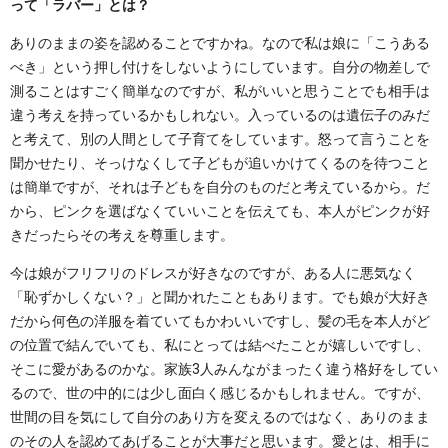
って「ラバー」とは？
ありのままの姿を認めることですかね。なので私は娘に「こうある
べき」という押し付けをしないようにしています。自分の物差しで
測ることはすごく簡単なのですが、私がいいと思うことでも相手は
違う考えを持っているかもしれない。入っているのは遺伝子のみだ
と考えて、別の人間として子育てをしています。怒って言うことを
聞かせたり、そっけなくして子どもが追いかけてくるのを待つこと
は簡単ですが、それは子どもを自分のものだと考えているから。だ
から、ピンクを選ばなくていいことを伝えても、本人がピンクが好
きだったらその考えを尊重します。
今は娘がフリフリのドレスが好きなのですが、ある人に悪気なく
「恥ずかしくない？」と聞かれたこともあります。でも娘が大好き
だから何色の洋服を着ていてもかわいいですし、髪の毛を本人がど
の位置で結んでいても、私にとっては結べたことが嬉しいですし、
そこに愛があるのかな。家族3人みんながまったく違う格好をしてい
るので、世の中的には少し面白く感じるかもしれません。ですが、
世間の目を気にして自分のあり方を変えるのではなく、ありのまま
のその人を認めてあげることが大事だと思います。愛とは、相手に