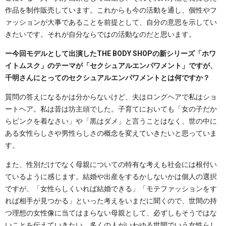
作品を制作販売しています。これからも今の活動を通し、個性やフ
ァッションが大事であることを前提として、自分の意思を示してい
きたいです。それが自分ならではの活動なのだと思います。
ー今回モデルとして出演したTHE BODY SHOPの新シリーズ「ホワ
イトムスク」のテーマが「セクシュアルエンパワメント」ですが、
千明さんにとってのセクシュアルエンパワメントとは何ですか？
質問の答えになるかは分からないけど、夫はロングヘアで私はショ
ートヘア。私は昔は坊主頭でした。子育てにおいても「女の子だか
らピンクを着なさい」や「黒はダメ」と言うことはなく、世の中に
ある女性らしさや男性らしさの概念を変えていきたいと思っていま
す。
また、性別だけでなく母親についての特有な考えも社会には根付い
ているように感じます。結婚や出産をするかしないかは個人の選択
ですが、「女性らしくいれば結婚できる」「モテファッションをす
れば相手が見つかる」といった考えをいまだに聞くので、世間の持
つ理想の女性像に当てはまらない母親として、必ずしもそうではな
いことを伝えていきたい。多くの人がいわゆる世間でいう女性らし