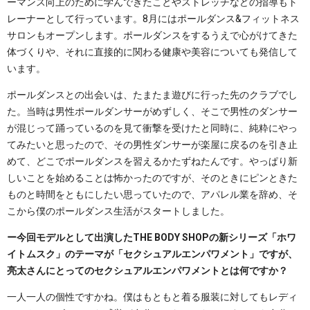
ーマンス向上のために学んできたことやストレッチなどの指導もト
レーナーとして行っています。8月にはポールダンス&フィットネス
サロンもオープンします。ポールダンスをするうえで心がけてきた
体づくりや、それに直接的に関わる健康や美容についても発信して
います。
ポールダンスとの出会いは、たまたま遊びに行った先のクラブでし
た。当時は男性ポールダンサーがめずしく、そこで男性のダンサー
が混じって踊っているのを見て衝撃を受けたと同時に、純粋にやっ
てみたいと思ったので、その男性ダンサーが楽屋に戻るのを引き止
めて、どこでポールダンスを習えるかたずねたんです。やっぱり新
しいことを始めることは怖かったのですが、そのときにピンときた
ものと時間をともにしたい思っていたので、アパレル業を辞め、そ
こから僕のポールダンス生活がスタートしました。
ー今回モデルとして出演したTHE BODY SHOPの新シリーズ「ホワ
イトムスク」のテーマが「セクシュアルエンパワメント」ですが、
亮太さんにとってのセクシュアルエンパワメントとは何ですか？
一人一人の個性ですかね。僕はもともと着る服装に対してもレディ