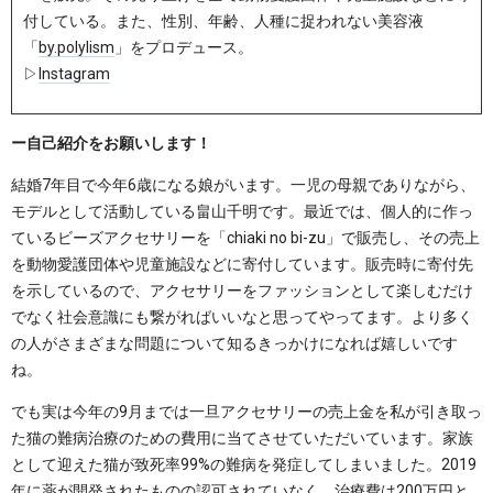
付している。また、性別、年齢、人種に捉われない美容液
「
by.polylism
」をプロデュース。
▷
Instagram
ー自己紹介をお願いします！
結婚7年目で今年6歳になる娘がいます。一児の母親でありながら、
モデルとして活動している畠山千明です。最近では、個人的に作っ
ているビーズアクセサリーを「chiaki no bi-zu」で販売し、その売上
を動物愛護団体や児童施設などに寄付しています。販売時に寄付先
を示しているので、アクセサリーをファッションとして楽しむだけ
でなく社会意識にも繋がればいいなと思ってやってます。より多く
の人がさまざまな問題について知るきっかけになれば嬉しいです
ね。
でも実は今年の9月までは一旦アクセサリーの売上金を私が引き取っ
た猫の難病治療のための費用に当てさせていただいています。家族
として迎えた猫が致死率99%の難病を発症してしまいました。2019
年に薬が開発されたものの認可されていなく、治療費は200万円と