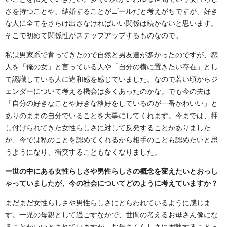
さを持つことや、結婚することがゴールだと考えがちですが、好き
な人に全てをさらけ出さなければいい関係は続かないと思います。
そこで初めて関係性がステップアップするものなので。
私は男家系で育ってきたので自然と男友達が多かったのですが、恋
人を「俺の女」と言っている人や「自分の横に置きたい存在」とし
て認識している人に違和感を感じていました。なので若い頃からジ
ェンダーについて考える機会は多くあったのかな。でも今の夫は
「自分の好きなことや好きな格好をしているのが一番かわいい」と
ありのままの自分でいることを大事にしてくれます。今までは、押
し付けられてきた女性らしさに対して反発することがありました
が、今では私のことを認めてくれるから相手のことも認めたいと思
うようになり、衝突することもなくなりました。
ー世の中にある女性らしさや男性らしさの概念を変えたいとおっし
ゃっていましたが、今の社会についてどのように考えていますか？
まだまだ女性らしさや男性らしさにとらわれているように感じま
す。一児の母親として過ごすなかで、世間の考えるお母さん像にな
ることがいいとされていますが、お母さんらしさに固執することっ