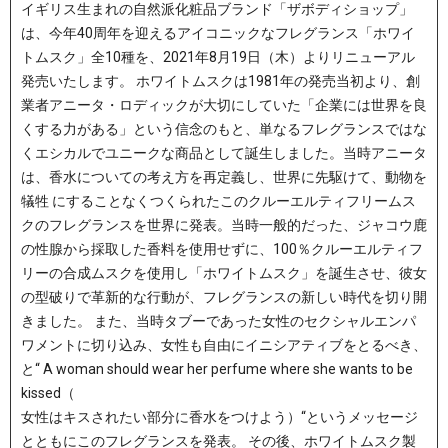
イギリス生まれの自然派化粧品ブランド「ザボディショップ」
は、今年40周年を迎えるアイコニックなフレグランス「ホワイ
トムスク」全10種を、2021年8月19日（木）よりリニューアル
発売いたします。 ホワイトムスクは1981年の発売当初より、創
業者アニータ・ロディックが大切にしていた「企業には世界を良
くする力がある」という信念のもと、単なるフレグランスではな
くエシカルでユニークな商品として誕生しました。当時アニータ
は、香水についての考え方を再定義し、世界に先駆けて、動物を
犠牲 にすることなくつくられたこのクルーエルティフリームス
クのフレグランスを世界に発表。当時一般的だった、ジャコウ鹿
の性腺から採取した香料を使用せずに、100％クルーエルティフ
リーの合成ムスクを使用し「ホワイトムスク」を誕生させ、彼女
の型破りで革新的な行動が、フレグランスの新しい時代を切り開
きました。 また、当時タブーであった女性のセクシャルエンパ
ワメントに切り込み、女性も自由にイニシアティブをとるべき、
と“ A woman should wear her perfume where she wants to be
kissed（
女性はキスされたい部分に香水をつけよう）“というメッセージ
とともにこのフレグランスを発表。 その後、ホワイトムスク製