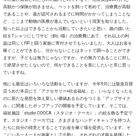
高額かつ保険が効きません。ペットを飼って初めて、治療費が高額
であることや、薬が認可されるまでに時間がかかってしまうことな
ど、ここまで動物の医療が進んでいないという現実を知りました。
知った以上はできることから活動していきたいと思い、娘の描いた
絵をTシャツにしワサビ（飼い猫）の治療費にあて、それ以上の利
益は同じくFIPと闘う家族に寄付させてもらいました。大人はお金を
稼ぐことができるし、分からないことはネットで調べることができ
ますが、子どもは無力じゃないですか。その無力であることに対し
て絶望させたくないので、何かできることを形にしたいと常に思っ
ていますね。
他にも最近はいろいろな活動をしていますが、今年9月には阪急百貨
店うめだ本店にて「アクセサリー×社会福祉」と、いらなくなったも
のに新たな発想を加え新しい価値あるものをつくる「アップサイク
ル」に関連したポップアップの開催を予定しています。そこでは、
福祉施設「
studio COOCA
（スタジオ・クーカ）」の絵を飾る予定で
す。スタジオ・クーカでは、さまざまなハンディキャップを持つ人
たちに自分の得意とすることでお金を稼ぐ場を提供しています。そ
こにいる一人一人が画家として出勤し、それぞれの才能を発揮した