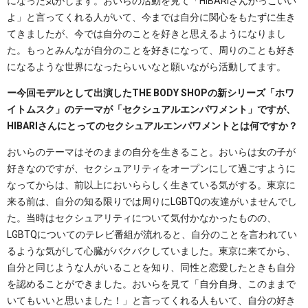
になった気がします。おいらの活動を見て「HIBARIさんかっこいい
よ」と言ってくれる人がいて、今までは自分に関心をもたずに生き
てきましたが、今では自分のことを好きと思えるようになりまし
た。もっとみんなが自分のことを好きになって、周りのことも好き
になるような世界になったらいいなと願いながら活動してます。
ー今回モデルとして出演したTHE BODY SHOPの新シリーズ「ホワ
イトムスク」のテーマが「セクシュアルエンパワメント」ですが、
HIBARIさんにとってのセクシュアルエンパワメントとは何ですか？
おいらのテーマはそのままの自分を生きること。おいらは女の子が
好きなのですが、セクシュアリティをオープンにして過ごすように
なってからは、前以上においららしく生きている気がする。東京に
来る前は、自分の知る限りでは周りにLGBTQの友達がいませんでし
た。当時はセクシュアリティについて気付かなかったものの、
LGBTQについてのテレビ番組が流れると、自分のことを言われてい
るような気がして心臓がバクバクしていました。東京に来てから、
自分と同じような人がいることを知り、同性と恋愛したときも自分
を認めることができました。おいらを見て「自分自身、このままで
いてもいいと思いました！」と言ってくれる人もいて、自分の好き