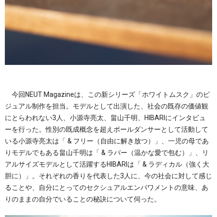
今回NEUT Magazineは、この新シリーズ「ホワイトムスク」のビ
ジュアル制作を担当。モデルとして出演した、社会の既存の価値観
にとらわれない3人、小源寺亮太、畠山千明、HIBARIにインタビュ
ーを行った。性別の既成概念を超えポールダンサーとして活動して
いる小源寺亮太は「 & フリー（自由に解き放つ）」、一児の母であ
りモデルでもある畠山千明は「 & ラバー（温かな愛で包む）」、リ
アルサイズモデルとして活躍するHIBARIは「 & ラディカル（強く大
胆に）」。それぞれの香りを代表した3人に、今の社会に対して感じ
ることや、自分にとってのセクシュアルエンパワメントの意味、あ
りのままの自分でいることの秘訣について伺った。