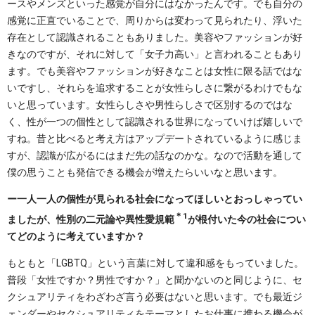
ースやメンズといった感覚が自分にはなかったんです。でも自分の
感覚に正直でいることで、周りからは変わって見られたり、浮いた
存在として認識されることもありました。美容やファッションが好
きなのですが、それに対して「女子力高い」と言われることもあり
ます。でも美容やファッションが好きなことは女性に限る話ではな
いですし、それらを追求することが女性らしさに繋がるわけでもな
いと思っています。女性らしさや男性らしさで区別するのではな
く、性が一つの個性として認識される世界になっていけば嬉しいで
すね。昔と比べると考え方はアップデートされているように感じま
すが、認識が広がるにはまだ先の話なのかな。なので活動を通して
僕の思うことも発信できる機会が増えたらいいなと思います。
ー一人一人の個性が見られる社会になってほしいとおっしゃってい
＊1
ましたが、性別の二元論や異性愛規範
が根付いた今の社会につい
てどのように考えていますか？
もともと「LGBTQ」という言葉に対して違和感をもっていました。
普段「女性ですか？男性ですか？」と聞かないのと同じように、セ
クシュアリティをわざわざ言う必要はないと思います。でも最近ジ
ェンダーやセクシュアリティをテーマとしたお仕事に携わる機会が