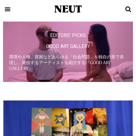
EDITORS' PICKS
GOOD ART GALLERY
環境や人権、貧困などあらゆる「社会問題」を独自の形で表
現し、発信するアーティストを紹介する『GOOD ART
GALLERY』