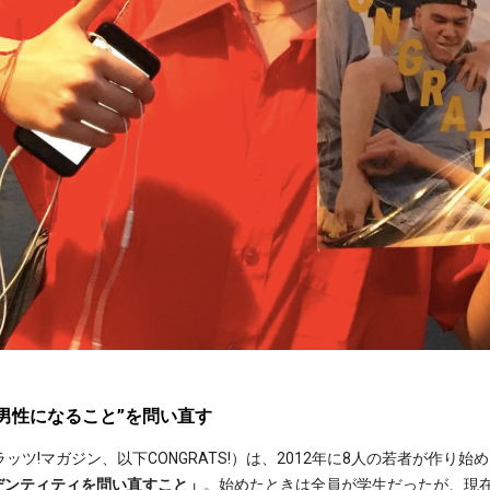
“男性になること”を問い直す
ッツ!マガジン、以下CONGRATS!）は、2012年に8人の若者が作り
デンティティを問い直すこと」
。始めたときは全員が学生だったが、現