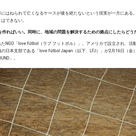
車にはねられて亡くなるケースが後を絶たないという現実が一方にある
とはできない。
ドを作ればいい。同時に、地域の問題を解決するための拠点にしたらどう
NGO「love.fútbol（ラブ フットボル）」。アメリカで設立され
本支部である「love.fútbol Japan（以下、LFJ）」が2月16
OUND
」。