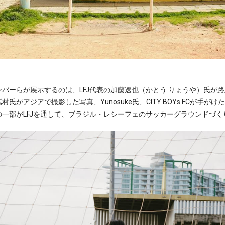
バーらが展示するのは、LFJ代表の加藤遼也（かとう りょうや）氏が
氏がアジアで撮影した写真、Yunosuke氏、CITY BOYs FCが手
一部がLFJを通して、ブラジル・レシーフェのサッカーグラウンドづ