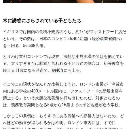
常に誘惑にさらされている子どもたち
イギリスでは国内の食料小売店のうち、
約1/4がファストフード店
だ
という。その数は、日本のコンビニ56,404店舗（
経済産業省
調べ）
を上回る、56,638店舗。
とりわけ首都ロンドンでは現在、深刻な小児肥満の問題を抱えてい
る。太りすぎまたは肥満と言われる子ども達の割合は、初等教育を
終える11歳になる時点で、
約40%
にも上る。
そこでこの現状をなんとか改善しようと、ロンドン市長が「今後市
内にある学校の400メートル圏内に、ファストフードの新規出店を
禁止する」という大胆な改善策を打ち出したのだ。対象となるの
は、義務教育期間となる5歳から16歳までの子ども達が通う学校。
しかしこの条例は、もうすでにある店舗への影響力はないため、ど
れほどの効果が得られるかは不明。ロンドン市内には、すでに