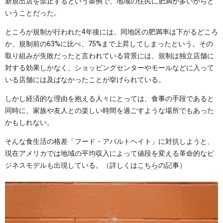
新規出店を禁止するという条例で、地域の住民に肥満が多いからと
いうことだった。
ところが規制が行われた4年後には、同地区の肥満率は下がるどころ
か、規制前の63%に比べ、75%まで上昇してしまったという。その
取り組みが失敗だったと言われている背景には、規制は独立店舗に
対する効果しかなく、ショッピングセンターやモールなどに入って
いる店舗には及ばなかったことが挙げられている。
しかし経済的な理由を抱える人々にとっては、食事の手段であると
同時に、家族や友人との楽しい時間を過ごすような場所でもあった
かもしれない。
そんな食生活の格差「フード・アパルトヘイト」に対抗しようと、
現在アメリカでは地域の平均収入によって値段を変える革命的なビ
ジネスモデルも出現している。（詳しくは
こちら
の記事）