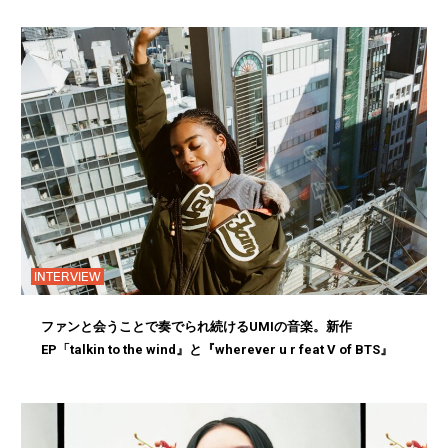
INTERVIEW
ファンと会うことで奏でられ続けるUMIの音楽。新作
EP「talkin to the wind』と『wherever u r feat V of BTS』