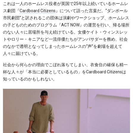
これは一人のホームレス役者が英国で25年以上続いているホームレ
ス劇団『
Cardboard Citizens
』について語った言葉だ。“ダンボール
市民劇団”と訳されるこの団体は演劇やワークショップ、ホームレス
の子どものためのプログラム『ACT NOW』の運営を行い、帰る場所
のない人々に居場所を与え続けている。女優ケイト・ウィンスレッ
トやロリー・キニアなど一流俳優たちがアンバサダーを務め、社会
のなかで透明となってしまったホームレスの“声”を劇場を超えて
人々に届けている。
社会から何らかの理由でこぼれ落ちてしまい、衣食住の確保も精一
杯な人々が「本当に必要としているもの」をCardboard Citizensは
知っているのかもしれない。