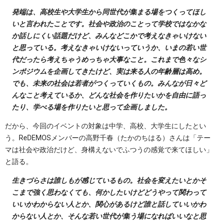
発端は、高校生や大学生から同世代が集まる場をつくってほし
いと言われたことです。社会や政治のことって学校ではなかな
か話しにくい話題だけど、みんなどこかで考えなきゃいけない
と思っている。考えなきゃいけないっていうか、いまの若い世
代だったら考えちゃうめっちゃ大事なこと。これまで色々なシ
ンポジウムを企画してきたけど、実は来る人の年齢層は高め。
でも、未来の社会は若者がつくっていくもの。みんなが日々ど
んなこと考えているか、どんな社会を作りたいかを自由に語っ
たり、学べる場を作りたいと思って企画しました。
だから、今回のイベントの対象は中学、高校、大学生にしたとい
う。ReDEMOSメンバーの高野千春（たかのちはる）さんは「テー
マは社会や政治だけど、身構えないでふつうの感覚で来てほしい」
と語る。
生きづらさは誰しもが感じているもの。社会を変えたいとかそ
こまで強く思わなくても、何かしたいけどどうやって関わって
いいかわからない人とか、関心があるけど誰と話していいかわ
からない人とか、そんな若い世代が集う場になればいいなと思