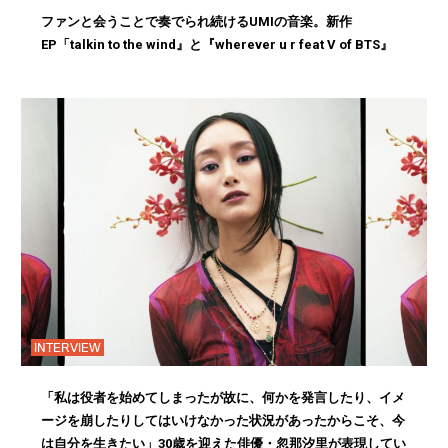
ファンと会うことで奏でられ続けるUMIの音楽。新作
EP「talkin to the wind』と『wherever u r feat V of BTS』
INTERVIEW
「私は役者を始めてしまったが故に、何かを発言したり、イメ
ージを崩したりしてはいけなかった状況があったからこそ、今
は自分を生きたい」30歳を迎えた俳優・忽那汐里が表現してい