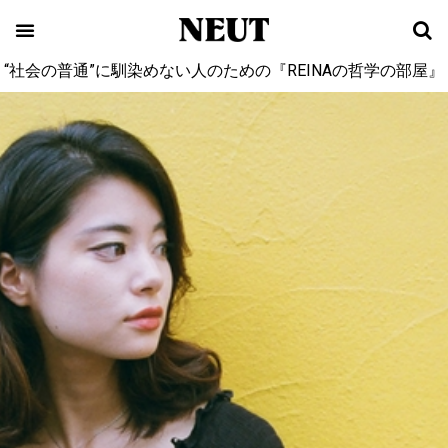
“社会の普通”に馴染めない人のための『REINAの哲学の部屋』