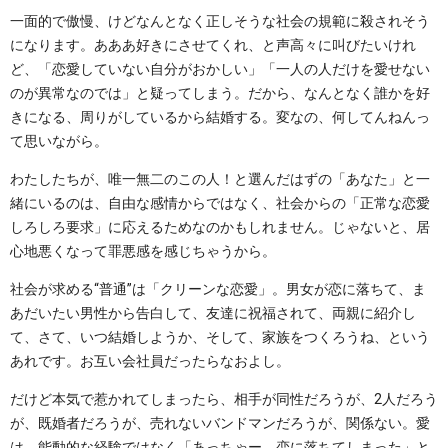
一面的で傲慢、けどなんとなく正しそうな社会の規範に殺されそう
になります。あああ好きにさせてくれ、と声高々に叫びたいけれ
ど、「恋愛していない自分がおかしい」「一人の人だけを愛せない
のが異常なのでは」と疑ってしまう。だから、なんとなく誰かを好
きになる、周りがしているから結婚する。変なの、何してんねんっ
て思いながら。
わたしたちが、唯一無二のこの人！と選んだはずの「あなた」と一
緒にいるのは、自由な感情からではなく、社会からの「正常な恋愛
しろしろ要求」に応えるためなのかもしれません。じゃないと、居
心地悪くなって罪悪感を感じちゃうから。
社会が求める“普通”は「クリーンな恋愛」。男女が恋に落ちて、ま
あだいたい男性から告白して、友達に祝福されて、両親に紹介し
て、さて、いつ結婚しようか、そして、家族をつくろうね、という
あれです。お互い会社員だったらなおよし。
だけど本気で惹かれてしまったら、相手が同性だろうが、2人だろう
が、既婚者だろうが、売れないバンドマンだろうが、関係ない。愛
は、能動的な経験ではなく「あっちゃー、恋に落ちてしまった」と