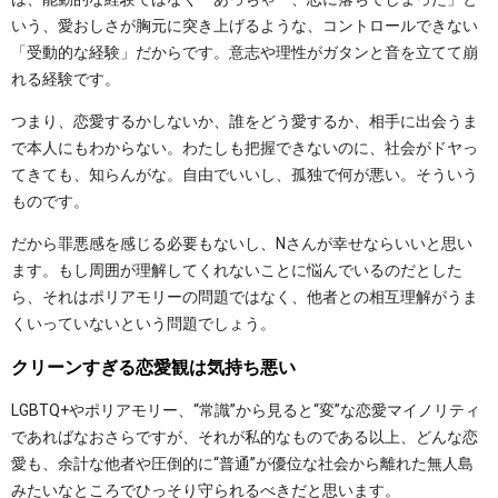
いう、愛おしさが胸元に突き上げるような、コントロールできない
「受動的な経験」だからです。意志や理性がガタンと音を立てて崩
れる経験です。
つまり、恋愛するかしないか、誰をどう愛するか、相手に出会うま
で本人にもわからない。わたしも把握できないのに、社会がドヤっ
てきても、知らんがな。自由でいいし、孤独で何が悪い。そういう
ものです。
だから罪悪感を感じる必要もないし、Nさんが幸せならいいと思い
ます。もし周囲が理解してくれないことに悩んでいるのだとした
ら、それはポリアモリーの問題ではなく、他者との相互理解がうま
くいっていないという問題でしょう。
クリーンすぎる恋愛観は気持ち悪い
LGBTQ+やポリアモリー、“常識”から見ると“変”な恋愛マイノリティ
であればなおさらですが、それが私的なものである以上、どんな恋
愛も、余計な他者や圧倒的に“普通”が優位な社会から離れた無人島
みたいなところでひっそり守られるべきだと思います。