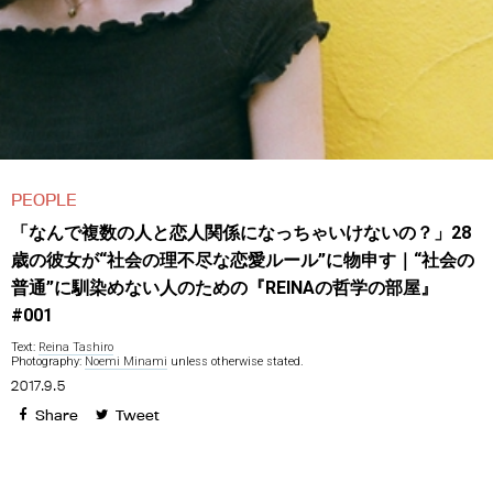
PEOPLE
「なんで複数の人と恋人関係になっちゃいけないの？」28
歳の彼女が“社会の理不尽な恋愛ルール”に物申す｜“社会の
普通”に馴染めない人のための『REINAの哲学の部屋』
#001
Text:
Reina Tashiro
Photography:
Noemi Minami
unless otherwise stated.
2017.9.5
Share
Tweet