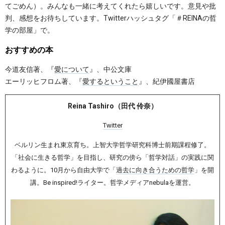
てごめん）。みんなも一緒に考えてくれたら嬉しいです。意見や批
判、感想をお待ちしています。Twitterハッシュタグ「＃REINAの哲
学の部屋」で。
おすすめの本
今道友信著、『
愛について
』、中公文庫
エーリッヒフロム著、『
愛するということ
』、紀伊國屋書店
Reina Tashiro（田代 伶奈）
Twitter
ベルリン生まれ東京育ち。上智大学哲学研究科博士前期課程修了。
「社会に生きる哲学」を目指し、研究の傍ら「哲学対話」の実践に関
わるように。10月から自由大学で「
過去に向き合うための哲学
」を開
講。Be inspired!ライター。哲学メディアnebulaを運営。