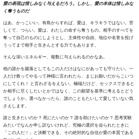
愛の表現は惜しみなく与えるだろう。しかし、愛の本体は惜しみな
く奪うものだ
はあ、かっこいい。有島からすれば、愛は、キラキラではない。苦
しくて、つらい。愛は、わたしの命すら奪うもの。相手のすべてを
奪って自己のものにしようとし、主体性や自由、地位や名誉を投げ
うってまで相手と生きんとする力でもあります。
そんな深いエネルギー、複数に与えられるのかなあ。
他の誰かを蹴落としてもこの人だけはなにがあっても守りたい。一
人だけ救ってやるって神様に言われたら、まじお願いだからこいつ
にしてくれ！ と言わざるをえない。極端だけど、セックスできると
か相手に尽くしたいとかではなく、この願望を基準に考えるとどう
でしょうか。選べなかったら、誰のこともたいして愛していない気
さえします。
誰と生きたいのか？ 死にたいのか？ 誰を助けたいのか？ 思考実験
みたいでなんか申し訳ないけれど、究極の選択を迫られたときに
「この人だ！」と決断できる、その絶対的な自信が愛の本質である