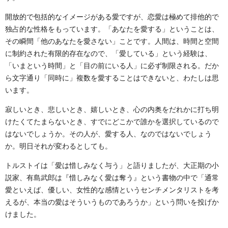
開放的で包括的なイメージがある愛ですが、恋愛は極めて排他的で
独占的な性格をもっています。「あなたを愛する」ということは、
その瞬間「他のあなたを愛さない」ことです。人間は、時間と空間
に制約された有限的存在なので、「愛している」という経験は、
「いまという時間」と「目の前にいる人」に必ず制限される。だか
ら文字通り「同時に」複数を愛することはできないと、わたしは思
います。
寂しいとき、悲しいとき、嬉しいとき、心の内奥をだれかに打ち明
けたくてたまらないとき、すでにどこかで誰かを選択しているので
はないでしょうか。その人が、愛する人、なのではないでしょう
か。明日それが変わるとしても。
トルストイは「愛は惜しみなく与う」と語りましたが、大正期の小
説家、有島武郎は『惜しみなく愛は奪う』という書物の中で「通常
愛といえば、優しい、女性的な感情というセンチメンタリストを考
えるが、本当の愛はそういうものであろうか」という問いを投げか
けました。