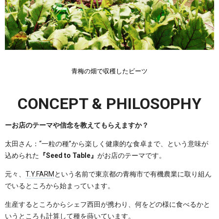
青梅の畑で収穫したビーツ
CONCEPT & PHILOSOPHY
ーお店のテーマや信念を教えてもらえますか？
太田さん：“一粒の種”から楽しく健康的な食卓まで、という意味が
込められた
『Seed to Table』
がお店のテーマです。
元々、
T.Y.FARM
という名前で東京都の青梅市で有機農業に取り組ん
でいるところから始まっています。
生産するところからシェフ西田が携わり、何をどの様に食べるかと
いうところも計算して種を蒔いています。