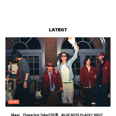
LATEST
NEWS
Skaai、Flowerboi Takeが出演。BLUE NOTE PLACEとNEUT