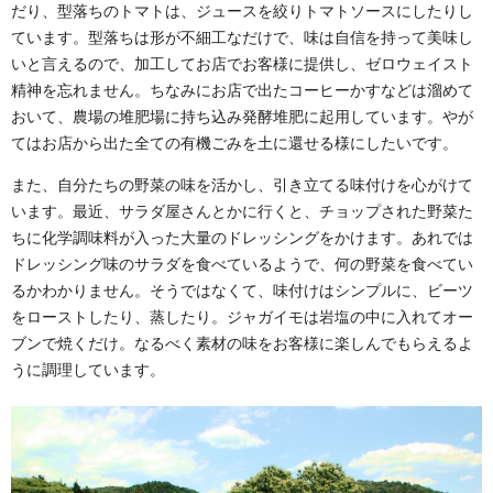
だり、型落ちのトマトは、ジュースを絞りトマトソースにしたりし
ています。型落ちは形が不細工なだけで、味は自信を持って美味し
いと言えるので、加工してお店でお客様に提供し、ゼロウェイスト
精神を忘れません。ちなみにお店で出たコーヒーかすなどは溜めて
おいて、農場の堆肥場に持ち込み発酵堆肥に起用しています。やが
てはお店から出た全ての有機ごみを土に還せる様にしたいです。
また、自分たちの野菜の味を活かし、引き立てる味付けを心がけて
います。最近、サラダ屋さんとかに行くと、チョップされた野菜た
ちに化学調味料が入った大量のドレッシングをかけます。あれでは
ドレッシング味のサラダを食べているようで、何の野菜を食べてい
るかわかりません。そうではなくて、味付けはシンプルに、ビーツ
をローストしたり、蒸したり。ジャガイモは岩塩の中に入れてオー
ブンで焼くだけ。なるべく素材の味をお客様に楽しんでもらえるよ
うに調理しています。