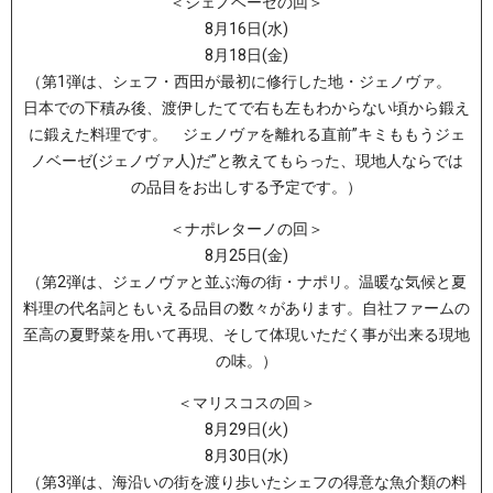
＜ジェノベーゼの回＞
8月16日(水)
8月18日(金)
（第1弾は、シェフ・西田が最初に修行した地・ジェノヴァ。
日本での下積み後、渡伊したてで右も左もわからない頃から鍛え
に鍛えた料理です。 ジェノヴァを離れる直前”キミももうジェ
ノベーゼ(ジェノヴァ人)だ”と教えてもらった、現地人ならでは
の品目をお出しする予定です。）
＜ナポレターノの回＞
8月25日(金)
（第2弾は、ジェノヴァと並ぶ海の街・ナポリ。温暖な気候と夏
料理の代名詞ともいえる品目の数々があります。自社ファームの
至高の夏野菜を用いて再現、そして体現いただく事が出来る現地
の味。）
＜マリスコスの回＞
8月29日(火)
8月30日(水)
（第3弾は、海沿いの街を渡り歩いたシェフの得意な魚介類の料