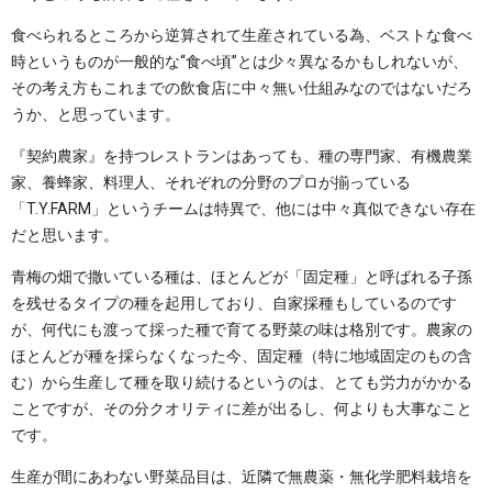
食べられるところから逆算されて生産されている為、ベストな食べ
時というものが一般的な“食べ頃”とは少々異なるかもしれないが、
その考え方もこれまでの飲食店に中々無い仕組みなのではないだろ
うか、と思っています。
『契約農家』を持つレストランはあっても、種の専門家、有機農業
家、養蜂家、料理人、それぞれの分野のプロが揃っている
「T.Y.FARM」というチームは特異で、他には中々真似できない存在
だと思います。
青梅の畑で撒いている種は、ほとんどが「固定種」と呼ばれる子孫
を残せるタイプの種を起用しており、自家採種もしているのです
が、何代にも渡って採った種で育てる野菜の味は格別です。農家の
ほとんどが種を採らなくなった今、固定種（特に地域固定のもの含
む）から生産して種を取り続けるというのは、とても労力がかかる
ことですが、その分クオリティに差が出るし、何よりも大事なこと
です。
生産が間にあわない野菜品目は、近隣で無農薬・無化学肥料栽培を