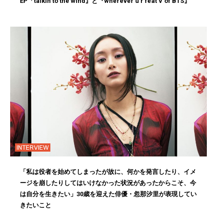
EP「talkin to the wind』と『wherever u r feat V of BTS』
INTERVIEW
「私は役者を始めてしまったが故に、何かを発言したり、イメ
ージを崩したりしてはいけなかった状況があったからこそ、今
は自分を生きたい」30歳を迎えた俳優・忽那汐里が表現してい
きたいこと