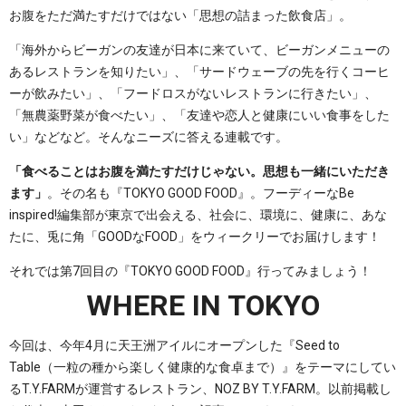
お腹をただ満たすだけではない「思想の詰まった飲食店」。
「海外からビーガンの友達が日本に来ていて、ビーガンメニューの
あるレストランを知りたい」、「サードウェーブの先を行くコーヒ
ーが飲みたい」、「フードロスがないレストランに行きたい」、
「無農薬野菜が食べたい」、「友達や恋人と健康にいい食事をした
い」などなど。そんなニーズに答える連載です。
「食べることはお腹を満たすだけじゃない。思想も一緒にいただき
ます」
。その名も『TOKYO GOOD FOOD』。フーディーなBe
inspired!編集部が東京で出会える、社会に、環境に、健康に、あな
たに、兎に角「GOODなFOOD」をウィークリーでお届けします！
それでは第7回目の『TOKYO GOOD FOOD』行ってみましょう！
WHERE IN TOKYO
今回は、今年4月に天王洲アイルにオープンした『Seed to
Table（一粒の種から楽しく健康的な食卓まで）』をテーマにしてい
るT.Y.FARMが運営するレストラン、NOZ BY T.Y.FARM。以前掲載し