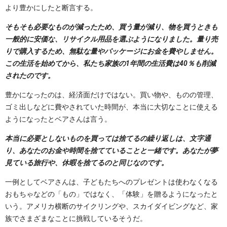
より豊かにしたと断言する。
そもそも必要なものが減ったため、買う量が減り、物を買うときも
一般的に安価な、リサイクル用品を選ぶようになりました。量り売
りで購入するため、無駄な量やパッケージにお金を費やしません。
この生活を始めてから、私たち家族の1年間の生活費は40％も削減
されたのです。
豊かになったのは、経済面だけではない。買い物や、ものの管理、
ゴミ出しなどに費やされていた時間が、本当に大切なことに使える
ようになったとベアさんは言う。
本当に必要としないものを買っては捨てるの繰り返しは、文字通
り、あなたのお金や時間を捨てていることと一緒です。あなたが夢
見ている旅行や、休暇を捨てるのと同じなのです。
一例としてベアさんは、子どもたちへのプレゼントは使わなくなる
おもちゃなどの「もの」ではなく、「体験」を贈るようになったと
いう。アメリカ横断のサイクリングや、スカイダイビングなど、家
族でさまざまなことに挑戦しているそうだ。