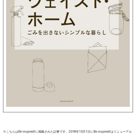
※こちらはBe inspired!に掲載された記事です。2018年10月1日にBe inspired!はリニューアル