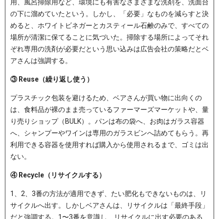
用、風呂掃除用など、環境にも有害なさまざまな洗剤を、洗面台
の下に溜めていたという。しかし、「必要」なものを減らすと決
めると、ホワイトビネガーとカスティール石鹸のみで、すべての
場所が清潔に保てることに気づいた。掃除する場所によってそれ
ぞれ専用の洗剤が必要だという思い込みは広告会社の策略だとベ
アさんは強調する。
③ Reuse（繰り返し使う）
プラスチック包装を避けるため、ベアさんが買い物に出向くの
は、食料品が裸のまま売っているファーマーズマーケットや、量
り売りショップ（BULK）。パンは布の袋へ、お肉はガラス容器
へ、シャンプーやワインは専用のガラスビンへ詰めてもらう。再
利用できる容器を使用すれば購入から使用されるまで、ゴミは出
ない。
④ Recycle（リサイクルする）
1、2、3番の方法が適用できず、たい肥化もできないものは、リ
サイクルへ出す。しかしベアさんは、リサイクルは「最終手段」
だと強調する。1〜3番を意識し、リサイクルに出す必要のある