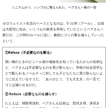
ミニマムかつ、シンプルに整えられた、ベアさん一家の一室
ゼロウェイスト生活のベースとなるのは、5つのR（アール）。以前
は大邸宅に住み、いくつもの家具を所有していたというベアさん一
家だが、この5Rのルールに従い、劇的にゴミの量を減らしていった
という。
①Refuse（不必要なのを断る）
買い物のときのビニール袋や連絡先を知っている人からの名刺な
ど、ベアさんは不必要なものを受け取らない。学校の社会見学な
どで配られるノベルティに対しても子どもたちに受け取らないよ
うに伝えているそうだ。「ありがとう、でも大丈夫」の一言で、
ゴミは減らせるのだ。
② Reduce（必要なものを減らす）
たとえば、掃除用洗剤。ベアさんも以前は、窓拭き用、床拭き