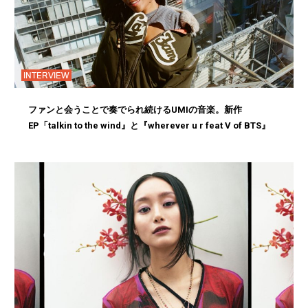
INTERVIEW
ファンと会うことで奏でられ続けるUMIの音楽。新作
EP「talkin to the wind』と『wherever u r feat V of BTS』