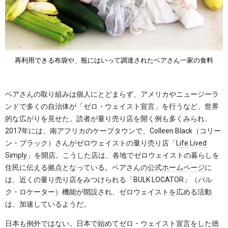
再利用できる布袋や、瓶にはいって調達されたベアさん一家の食料
ベアさんの取り組みは個人にとどまらず、アメリカやニュージーラ
ンドで多くの自治体が「ゼロ・ウェイスト宣言」を行うなど、世界
的な広がりを見せた。読者が量り売り店を開く例も多くみられ、
2017年には、南アフリカのケープタウンで、Colleen Black（コリー
ン・ブラック）さんがゼロウェイストの量り売り店「
Life Lived
Simply
」を開店。こうした店は、各地でゼロウェイストの暮らしを
住民に伝える拠点となっている。ベアさんの
公式ホームページ
に
は、近くの量り売り店をみつけられる「BULK LOCATOR」（バル
ク・ロケーター）機能が開設され、ゼロウェイストを広める活動
は、加速しているようだ。
日本も例外ではない。日本で始めてゼロ・ウェイスト宣言をした徳