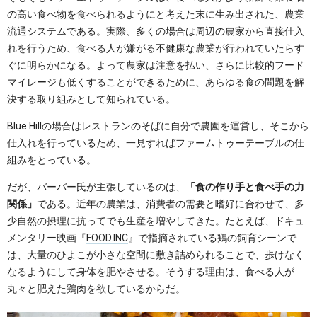
の高い食べ物を食べられるようにと考えた末に生み出された、農業
流通システムである。実際、多くの場合は周辺の農家から直接仕入
れを行うため、食べる人が嫌がる不健康な農業が行われていたらす
ぐに明らかになる。よって農家は注意を払い、さらに比較的フード
マイレージも低くすることができるために、あらゆる食の問題を解
決する取り組みとして知られている。
Blue Hillの場合はレストランのそばに自分で農園を運営し、そこから
仕入れを行っているため、一見すればファームトゥーテーブルの仕
組みをとっている。
だが、バーバー氏が主張しているのは、
「食の作り手と食べ手の力
関係」
である。近年の農業は、消費者の需要と嗜好に合わせて、多
少自然の摂理に抗ってでも生産を増やしてきた。たとえば、ドキュ
メンタリー映画『
FOOD.INC
』で指摘されている鶏の飼育シーンで
は、大量のひよこが小さな空間に敷き詰められることで、歩けなく
なるようにして身体を肥やさせる。そうする理由は、食べる人が
丸々と肥えた鶏肉を欲しているからだ。