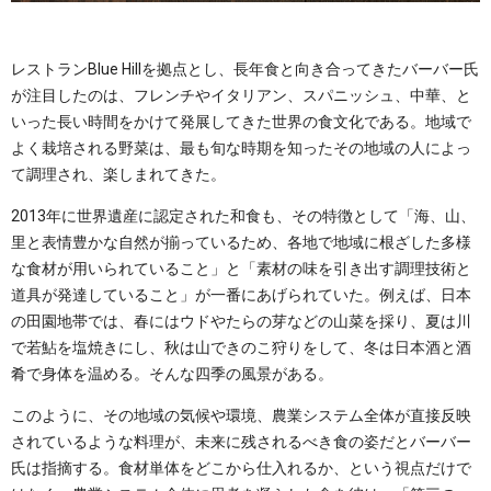
レストランBlue Hillを拠点とし、長年食と向き合ってきたバーバー氏
が注目したのは、フレンチやイタリアン、スパニッシュ、中華、と
いった長い時間をかけて発展してきた世界の食文化である。地域で
よく栽培される野菜は、最も旬な時期を知ったその地域の人によっ
て調理され、楽しまれてきた。
2013年に世界遺産に認定された和食も、その特徴として「海、山、
里と表情豊かな自然が揃っているため、各地で地域に根ざした多様
な食材が用いられていること」と「素材の味を引き出す調理技術と
道具が発達していること」が一番にあげられていた。例えば、日本
の田園地帯では、春にはウドやたらの芽などの山菜を採り、夏は川
で若鮎を塩焼きにし、秋は山できのこ狩りをして、冬は日本酒と酒
肴で身体を温める。そんな四季の風景がある。
このように、その地域の気候や環境、農業システム全体が直接反映
されているような料理が、未来に残されるべき食の姿だとバーバー
氏は指摘する。食材単体をどこから仕入れるか、という視点だけで