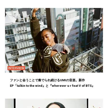
INTERVIEW
ファンと会うことで奏でられ続けるUMIの音楽。新作
EP「talkin to the wind』と『wherever u r feat V of BTS』