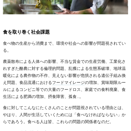
食を取り巻く社会課題
食べ物の生産から消費まで、環境や社会への影響が問題視されてい
る。
農薬散布による人体への影響、不当な賃金での生産労働、工業化さ
れすぎた酪農に対する倫理的問題、乱獲による生態系破壊、地球温
暖化による農作物の不作、見えない影響が危惧される遺伝子組み換
え問題、食品流通における
フードマイレージ
の増加、賞味期限ルー
ルによるコンビニ等での大量のフードロス、家庭での食料廃棄、食
生活による肥満の増加、摂食障害、孤食…。
食に対してこんなにたくさんのことが問題視されている理由とは、
やはり、人間が生活していくためには「食べなければならない」か
らであろう。食べる人は皆、これらの問題の関係者なのだ。