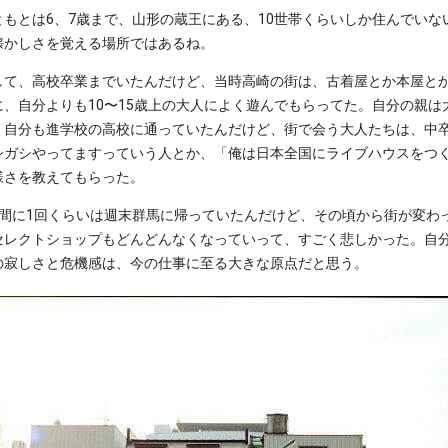
もとは6、7歳まで、山形の蔵王にある、10世帯くらいしか住んでいな
懐かしさを覚える場所ではあるね。
して、高校卒業までいたんだけど、当時高崎の街は、古着屋とか本屋と
、自分よりも10〜15歳上の大人によく遊んでもらってた。自分の親は
、自分も進学校の高校に通っていたんだけど、街で会う大人たちは、中
シガシやってますっていう人とか、「俺は日本全国にライブハウスをつ
様さを教えてもらった。
週間に1回くらいは週末群馬に帰っていたんだけど、その頃から街が変わ
セレクトショップもどんどんなくなっていって、すごく悲しかった。自
の寂しさと危機感は、今の仕事に至る大きな原点だと思う。