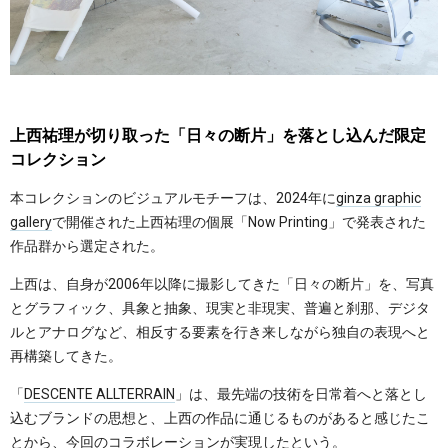
上西祐理が切り取った「日々の断片」を落とし込んだ限定
コレクション
本コレクションのビジュアルモチーフは、2024年に
ginza graphic
gallery
で開催された上西祐理の個展「Now Printing」で発表された
作品群から選定された。
上西は、自身が2006年以降に撮影してきた「日々の断片」を、写真
とグラフィック、具象と抽象、現実と非現実、普遍と刹那、デジタ
ルとアナログなど、相反する要素を行き来しながら独自の表現へと
再構築してきた。
「
DESCENTE ALLTERRAIN
」は、最先端の技術を日常着へと落とし
込むブランドの思想と、上西の作品に通じるものがあると感じたこ
とから、今回のコラボレーションが実現したという。