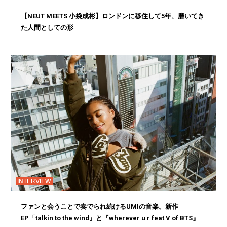
【NEUT MEETS 小袋成彬】ロンドンに移住して5年、磨いてき
た人間としての形
INTERVIEW
ファンと会うことで奏でられ続けるUMIの音楽。新作
EP「talkin to the wind』と『wherever u r feat V of BTS』