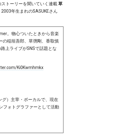
のストーリーを聞いていく連載
草
003年生まれのSASUKEさん
Drummer。物心ついたときから音楽
バーの稲垣吾郎、草彅剛、香取慎
での路上ライブがSNSで話題とな
itter.com/Ki0Kwmhmkx
トヤング）主宰・ボーカルで、現在
ョンフォトグラファーとして活動