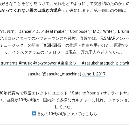
の好きなことをどう見つけて、それをどのようにして突き詰めたのか」
わかってくれない親の口説き方講座」
が遂に始まる。第一回目の今回は、2
15歳で、Dancer／DJ／Beat maker／Composer／MC／Writer／
のアポロシアターでのパフォーマンスを経験。直近では、元SMAPメン
n ミュージック」の新曲「#SINGING」の作詞・作曲を手がけた。原宿
り、インスタグラムのフォロワーは現在一万九千人を超えている。
struments
#music
#tokyotower
#東京タワー
#sasukeharaguchi
pic.tw
— sasuke (@sasuke_maschine)
June 1, 2017
0年代育ちで歌謡エレクトロユニット「Satelite Young（サテライ
て中。自身が10代の頃は、国内外で多様なカルチャーに触れ、ファッシ
していた。
彼女の10代の頃については
こちら