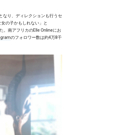
体となり、ディレクションも行うセ
な女の子かもしれない」と
アフリカのElle Onlineにお
agram
のフォロワー数は約4万8千