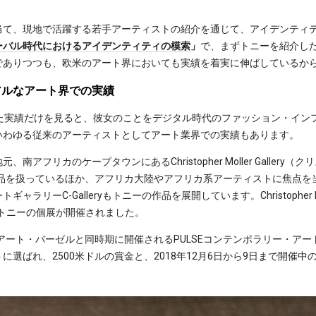
当て、現地で活躍する若手アーティストの紹介を通じて、アイデンティ
ーバル時代におけるアイデンティティの模索
」
で、まずトニーを紹介し
でありつつも、欧米のアート界においても実績を着実に伸ばしているか
アルなアート界での実績
gramといった実績だけを見ると、彼女のことをデジタル時代のファッション・
いわゆる従来のアーティストとしてアート業界での実績もあります。
アフリカのケープタウンにあるChristopher Moller Galler
作品を扱っているほか、アフリカ大陸やアフリカ系アーティストに焦点を当
ーC-Galleryもトニーの作品を展開しています。Christopher Molle
れぞれトニーの個展が開催されました。
のアート・バーゼルと同時期に開催されるPULSEコンテンポラリー・ア
トに選ばれ、2500米ドルの賞金と、2018年12月6日から9日まで開催