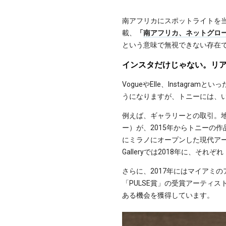
南アフリカにスポットライトを
載、
「
南アフリカ、ネットグロ
という意味で無視できない存在
インスタだけじゃない。リ
VogueやElle、Insta
うになりますが、トニーには、
例えば、ギャラリーとの取引。地元、南
ー）が、2015年からトニーの
にミラノにオープンした現代アートギャラリ
Galleryでは2018年に、そ
さらに、2017年にはマイアミ
「PULSE賞」の受賞アーティス
ある機会を獲得しています。