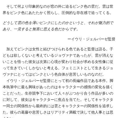
そして何より印象的なのが窓の外に迫るピンク色の雲だ。雲は世
界をピンク色にあたたかく照らし、圧倒的な存在感で迫ってくる。
どうして雲の色を薄いピンクにしたのかというと、それが魅力的で
あり、一見すると無害に思える色だからです。
ーイウリ・ジェルバーゼ監督
加えてピンクは女性と結びつけられる色であると監督は語る。子
どもは欲しくないと考えているジョヴァナであったが、雲が消えな
いことを悟った彼女は次第に心境が変わり社会が求める女性像に従
って生きていくしかないと考える。フェミニストとして生きるジョ
ヴァナにとってはピンクという色自体が息苦しいものなのだ。
イウリ・ジェルバーゼ監督にとって初の長編作品である本作。脚
本執筆中に最も興味があったのはキャラクターの感情の変化を描く
ことだった。生存競争下において人々がぶつかり合う作品が多いの
に対して、彼女はキャラクターに焦点を当てた。そしてキャラクタ
ー同士の関係性から最終的には雲とキャラクターの関係性を追求し
た。彼らの葛藤や息苦しさはリアリティ満載で決して他人事とは思