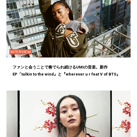
INTERVIEW
ファンと会うことで奏でられ続けるUMIの音楽。新作
EP「talkin to the wind』と『wherever u r feat V of BTS』