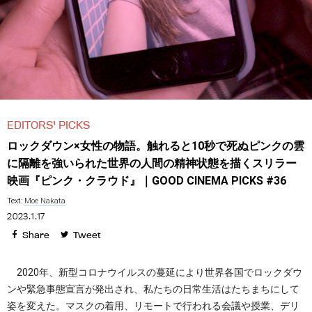
EDITORS' PICKS
ロックダウン×女性の物語。触れると10秒で死ぬピンクの雲
に隔離を強いられた世界の人間の精神状態を描くスリラー
映画『ピンク・クラウド』｜GOOD CINEMA PICKS #36
Text:
Moe Nakata
2023.1.17
Share
Tweet
2020年、新型コロナウイルスの蔓延により世界各国でロックダウ
ンや緊急事態宣言が発出され、私たちの日常生活はたちまちにして
姿を変えた。マスクの着用、リモートで行われる会議や授業、デリ