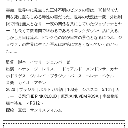
突如、世界中に発生した正体不明のピンクの雲は、10秒間で人
間を死に至らしめる毒性の雲だった。世界の状況は一変、外出制
限で街は無人となり、一夜の関係を共にしていたジョヴァナとヤ
ーゴも長くて数週間で終わるであろうロックダウン生活に入る。
しかし月日は流れ、ピンク色の雲が日常の景色となるにつれ、ジ
ョヴァナの世界に生じた歪みは次第に大きくなっていくのだっ
た……。
監督・脚本：イウリ・ジェルバーゼ
出演：ヘナタ・ジ・レリス、エドゥアルド・メンドンサ、カヤ・
ホドリゲス、ジルレイ・ブラジウ・パエス、ヘレナ・ベケル
音楽：カイオ・アモン
2020｜ブラジル｜ポルトガル語｜103分｜シネスコ｜5.1ch｜カ
ラー｜英題:THE PINK CLOUD｜原題:A NUVEM ROSA｜字幕翻訳:
橋本裕充 ＜PG12＞
配給・宣伝：サンリスフィルム