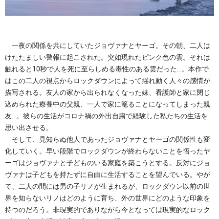
一夜の関係を共にしていたジョヴァナとヤーゴ。その朝、二人は
けたたましい警報に起こされた。突如現れたピンク色の雲。それは
触れると10秒で人を死に至らしめる毒性のある雲だった…。本作で
はこの二人の視点からロックダウンによって揺れ動く人々の感情が
描写される。友人の家から出られなくなった妹、看護師と家に閉じ
込められた療養中の父親、一人で家に篭ることになってしまった親
友…。彼らの生活がコロナ禍の外出自粛で経験した私たちの生活を
思い出させる。
そして、見知らぬ他人であったジョヴァナとヤーゴの関係性も変
化していく。早い段階でロックダウンが終わらないことを悟ったヤ
ーゴはジョヴァナと子どものいる家庭を築こうとする。反対にジョ
ヴァナは子どもを持たずに自由に生活することを望んでいる。やが
て、二人の間には男の子リノが生まれるが、ロックダウン以前の世
界を知らないリノはどのように育ち、外の世界にどのような印象を
持つのだろう。非現実的でありながら今となっては現実的なロック