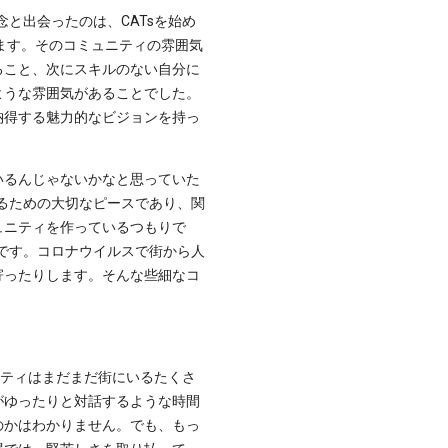
と出会ったのは、CATsを始め
ります。そのコミュニティの雰囲気
ること、次にスキルのない自分に
ような雰囲気があることでした。
納得する魅力的なビジョンを持っ
いるんじゃないかなと思っていた
作るための大切なピースであり、関
ュニティを作っているつもりで
前です。コロナウイルスで街から人
寄ったりします。そんな些細なコ
ニティはまだまだ街にいるたくさ
がゆったりと対話するような時間
のかはわかりません。でも、もっ