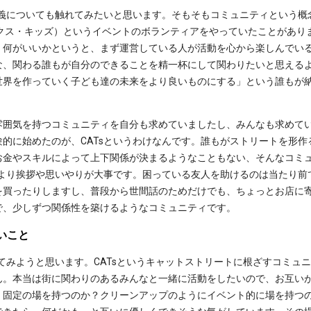
定義についても触れてみたいと思います。そもそもコミュニティという概念
テデックス・キッズ）というイベントのボランティアをやっていたことがあ
。何がいいかというと、まず運営している人が活動を心から楽しんでい
な、関わる誰もが自分のできることを精一杯にして関わりたいと思える
世界を作っていく子ども達の未来をより良いものにする」という誰もが
雰囲気を持つコミュニティを自分も求めていましたし、みんなも求めて
的に始めたのが、CATsというわけなんです。誰もがストリートを形
お金やスキルによって上下関係が決まるようなこともない、そんなコミ
金より挨拶や思いやりが大事です。困っている友人を助けるのは当たり
を買ったりしますし、普段から世間話のためだけでも、ちょっとお店に
で、少しずつ関係性を築けるようなコミュニティです。
いこと
れてみようと思います。CATsというキャットストリートに根ざすコミュ
ん。本当は街に関わりのあるみんなと一緒に活動をしたいので、お互い
。固定の場を持つのか？クリーンアップのようにイベント的に場を持つ