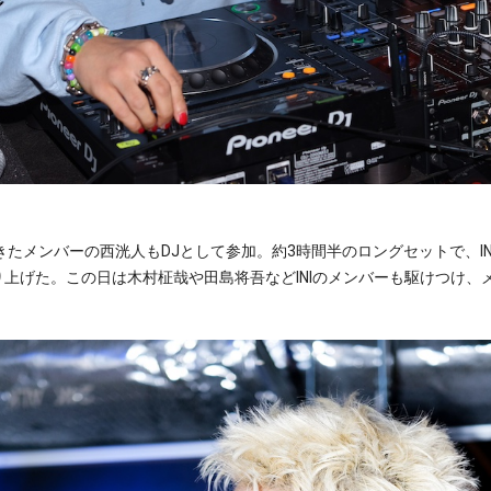
きたメンバーの西洸人もDJとして参加。約3時間半のロングセットで、I
上げた。この日は木村柾哉や田島将吾などINIのメンバーも駆けつけ、