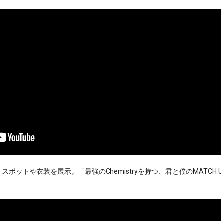
ポットや衣装を展示。「最強のChemistryを持つ、君と僕のMATCH