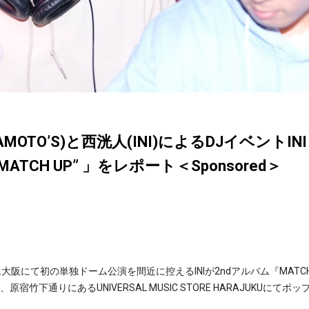
TO’S)と西洸人(INI)によるDJイベントINI「The
E “MATCH UP” 」をレポート＜Sponsored＞
大阪にて初の単独ドーム公演を間近に控えるINIが2ndアルバム『MATCH
宿竹下通りにあるUNIVERSAL MUSIC STORE HARAJUKUにてポ