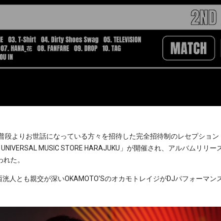
段よりお世話になっている方々を招待した完全招待制のレセプション「The pre-e
.2.13 @ UNIVERSAL MUSIC STORE HARAJUKU」が開催され、ア
われた。
西洸人とも親交が深いOKAMOTO’SのオカモトレイジがDJパフォーマ