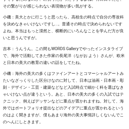
その繋がりが感じられない表現物が多い気がする。
小磯：美大とかに行こうと思ったら、高校生の時点で自分の専攻科
を決めなきゃいけないですし…。普通その時点で決められないです
よね。本当はもっと漠然と、横断的にいろんなことを学んだ方が良
いと思うんですが。
吉本：うんうん。この間もWORDS Galleryでやったインスタライブ
で、海外で活動してきた作家の長尾洋（ながお よう）さんが、欧米
と日本の美大の教育の違いの話をしてたね。
小磯：海外の美大の多くはファインアートとコマーシャルアートみ
たいなざっくりした区分けなのに対して、日本は油画・日本画・彫
刻・デザイン・工芸・建築などなど入試時点で細かく科を選ばなき
ゃいけない点が違うという。あと、日本の美大の多くの入試ではテ
クニック、例えばデッサンなどに重点が置かれますね。対して、海
外ではポートフォリオ提出などのアイデアに重点が置かれるという
のはよく聞きますが、僕もあまり海外の美大事情詳しくないんでこ
のへんにしときます。