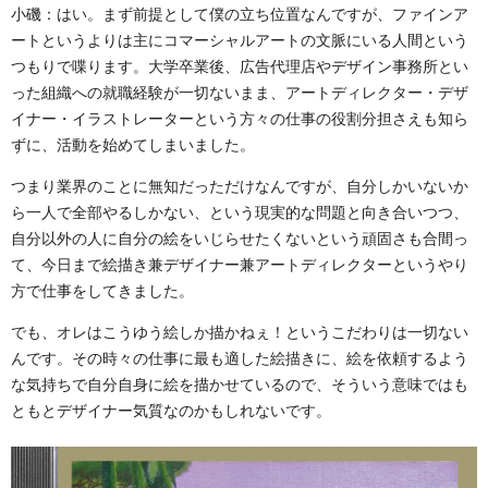
小磯：はい。まず前提として僕の立ち位置なんですが、ファインア
ートというよりは主にコマーシャルアートの文脈にいる人間という
つもりで喋ります。大学卒業後、広告代理店やデザイン事務所とい
った組織への就職経験が一切ないまま、アートディレクター・デザ
イナー・イラストレーターという方々の仕事の役割分担さえも知ら
ずに、活動を始めてしまいました。
つまり業界のことに無知だっただけなんですが、自分しかいないか
ら一人で全部やるしかない、という現実的な問題と向き合いつつ、
自分以外の人に自分の絵をいじらせたくないという頑固さも合間っ
て、今日まで絵描き兼デザイナー兼アートディレクターというやり
方で仕事をしてきました。
でも、オレはこうゆう絵しか描かねぇ！というこだわりは一切ない
んです。その時々の仕事に最も適した絵描きに、絵を依頼するよう
な気持ちで自分自身に絵を描かせているので、そういう意味ではも
ともとデザイナー気質なのかもしれないです。