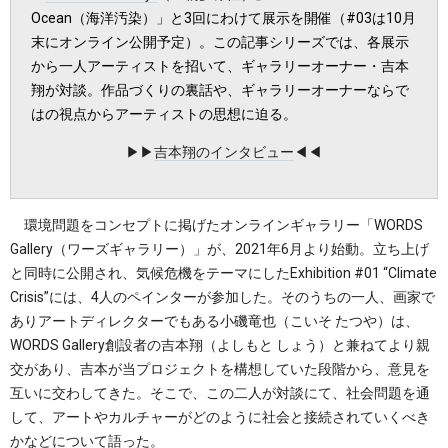
Ocean（海洋汚染）」と3回にわけて展示を開催（#03は10月
末にオンライン公開予定）。この記事シリーズでは、各展示
から一人アーティストを招いて、ギャラリーオーナー・吉本
翔が対談。作品づくりの裏話や、ギャラリーオーナーならで
はの視点からアーティストの思想に迫る。
▶︎▶︎
吉本翔のインタビュー
◀︎◀︎
環境問題をコンセプトに掲げたオンラインギャラリー「WORDS
Gallery（ワーズギャラリー）」が、2021年6月より始動。立ち上げ
と同時に公開され、気候危機をテーマにしたExhibition #01 “Climate
Crisis”には、4人のペインターが参加した。そのうちの一人、画家で
ありアートディレクターでもある小磯竜也（こいそ たつや）は、
WORDS Gallery創設者の吉本翔（よしもと しょう）と兼ねてより親
交があり、吉本が当プロジェクトを構想していた段階から、意見を
互いに交わしてきた。そこで、この二人が対談にて、社会問題を通
して、アートやカルチャーがどのように社会と接続されていくべき
かなどについて語った。