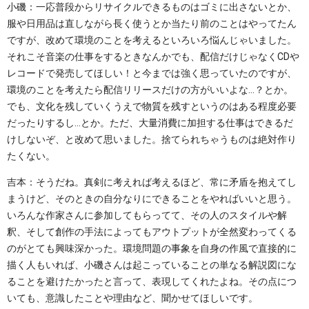
小磯：一応普段からリサイクルできるものはゴミに出さないとか、
服や日用品は直しながら長く使うとか当たり前のことはやってたん
ですが、改めて環境のことを考えるといろいろ悩んじゃいました。
それこそ音楽の仕事をするときなんかでも、配信だけじゃなくCDや
レコードで発売してほしい！と今までは強く思っていたのですが、
環境のことを考えたら配信リリースだけの方がいいよな…？とか。
でも、文化を残していくうえで物質を残すというのはある程度必要
だったりするし…とか。ただ、大量消費に加担する仕事はできるだ
けしないぞ、と改めて思いました。捨てられちゃうものは絶対作り
たくない。
吉本：そうだね。真剣に考えれば考えるほど、常に矛盾を抱えてし
まうけど、そのときの自分なりにできることをやればいいと思う。
いろんな作家さんに参加してもらってて、その人のスタイルや解
釈、そして創作の手法によってもアウトプットが全然変わってくる
のがとても興味深かった。環境問題の事象を自身の作風で直接的に
描く人もいれば、小磯さんは起こっていることの単なる解説図にな
ることを避けたかったと言って、表現してくれたよね。その点につ
いても、意識したことや理由など、聞かせてほしいです。