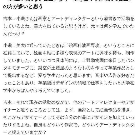
の方が多いと思う
吉本：小磯さんは画家とアートディレクターという肩書きで活動を
しているよね。美大を出ていると思うけど、元々は何を学んでいた
んだっけ？
小磯：美大に通っていたときは「絵画科油画専攻」というところに
在籍していて、絵画を軸に多様な表現のアートに興味を持ち、制作
していました。といいつつ具体的には、上野動物園に来日したパン
ダをモチーフに、架空の土産屋のようなものを作って卒業作品とし
て提出するなど、変な学生だったと思います。音楽や広告が好きだ
ったこともあり、卒業後はデザインの領域で仕事をしたいと大学在
学中からぼんやり考えていました。
吉本：それで現在の活動のなかで、他のアートディレクターやデザ
イナーと違うところとしては、まず、画家として絵画作品を描き、
そこからデザイナーとしてその自分の作品にデザインを加えていっ
たりするよね。自身をどういう作家で、どういうアートディレクタ
ーと捉えていますか？