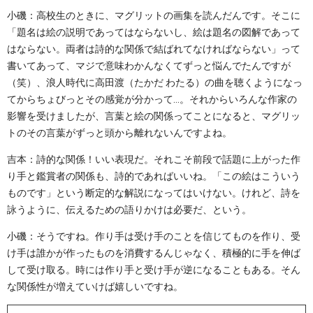
小磯：高校生のときに、マグリットの画集を読んだんです。そこに
「題名は絵の説明であってはならないし、絵は題名の図解であって
はならない。両者は詩的な関係で結ばれてなければならない」って
書いてあって、マジで意味わかんなくてずっと悩んでたんですが
（笑）、浪人時代に高田渡（たかだ わたる）の曲を聴くようになっ
てからちょびっとその感覚が分かって…。それからいろんな作家の
影響を受けましたが、言葉と絵の関係ってことになると、マグリッ
トのその言葉がずっと頭から離れないんですよね。
吉本：詩的な関係！いい表現だ。それこそ前段で話題に上がった作
り手と鑑賞者の関係も、詩的であればいいね。「この絵はこういう
ものです」という断定的な解説になってはいけない。けれど、詩を
詠うように、伝えるための語りかけは必要だ、という。
小磯：そうですね。作り手は受け手のことを信じてものを作り、受
け手は誰かが作ったものを消費するんじゃなく、積極的に手を伸ば
して受け取る。時には作り手と受け手が逆になることもある。そん
な関係性が増えていけば嬉しいですね。