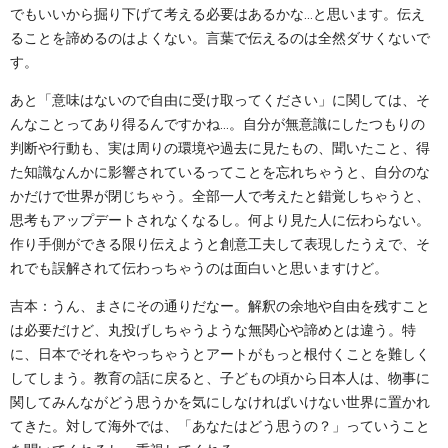
でもいいから掘り下げて考える必要はあるかな…と思います。伝え
ることを諦めるのはよくない。言葉で伝えるのは全然ダサくないで
す。
あと「意味はないので自由に受け取ってください」に関しては、そ
んなことってあり得るんですかね…。自分が無意識にしたつもりの
判断や行動も、実は周りの環境や過去に見たもの、聞いたこと、得
た知識なんかに影響されているってことを忘れちゃうと、自分のな
かだけで世界が閉じちゃう。全部一人で考えたと錯覚しちゃうと、
思考もアップデートされなくなるし。何より見た人に伝わらない。
作り手側ができる限り伝えようと創意工夫して表現したうえで、そ
れでも誤解されて伝わっちゃうのは面白いと思いますけど。
吉本：うん、まさにその通りだなー。解釈の余地や自由を残すこと
は必要だけど、丸投げしちゃうような無関心や諦めとは違う。特
に、日本でそれをやっちゃうとアートがもっと根付くことを難しく
してしまう。教育の話に戻ると、子どもの頃から日本人は、物事に
関してみんながどう思うかを気にしなければいけない世界に置かれ
てきた。対して海外では、「あなたはどう思うの？」っていうこと