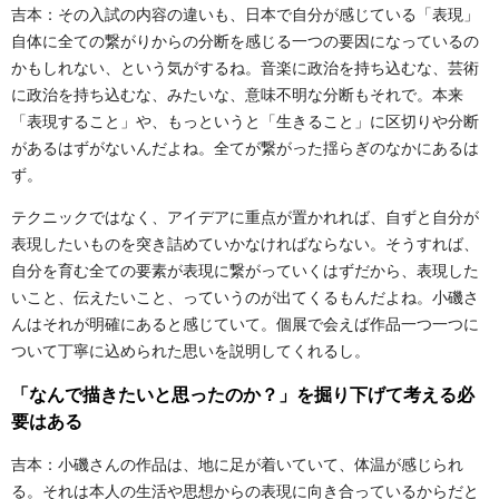
吉本：その入試の内容の違いも、日本で自分が感じている「表現」
自体に全ての繋がりからの分断を感じる一つの要因になっているの
かもしれない、という気がするね。音楽に政治を持ち込むな、芸術
に政治を持ち込むな、みたいな、意味不明な分断もそれで。本来
「表現すること」や、もっというと「生きること」に区切りや分断
があるはずがないんだよね。全てが繋がった揺らぎのなかにあるは
ず。
テクニックではなく、アイデアに重点が置かれれば、自ずと自分が
表現したいものを突き詰めていかなければならない。そうすれば、
自分を育む全ての要素が表現に繋がっていくはずだから、表現した
いこと、伝えたいこと、っていうのが出てくるもんだよね。小磯さ
んはそれが明確にあると感じていて。個展で会えば作品一つ一つに
ついて丁寧に込められた思いを説明してくれるし。
「なんで描きたいと思ったのか？」を掘り下げて考える必
要はある
吉本：小磯さんの作品は、地に足が着いていて、体温が感じられ
る。それは本人の生活や思想からの表現に向き合っているからだと