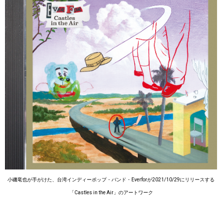
小磯竜也が手がけた、台湾インディーポップ・バンド・Everforが2021/10/29にリリースする
「Castles in the Air」のアートワーク