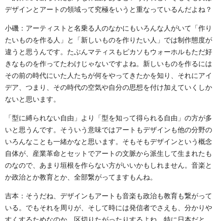
デザインとアートの領域って究極をいうと重なっているんだよね？
小磯：アーティストと名乗る人のなかにもいろんな人がいて「作り
たいものを作る人」と「新しいものを作りたい人」では制作態度が
違うと思うんです。たぶんマティスもピカソもウォーホルもただ好
きなものを作ってたわけじゃないですよね。新しいものを作るには
その前の時代にいた人たちが何をやってきたかを知り、それにアイ
デア、つまり、その時代の空気や自分の思想を付け加えていくしか
ないと思います。
「型に縛られない自由」より「型を知って得られる自由」の方が多
いと思うんです。そういう意味ではアートもデザインも他の分野の
いろんなことも一緒かなと思います。そもそもデザインという概念
自体が、産業革命とセットでアートの文脈から派生して生まれたも
のなので、あまり垣根を作らない方がいいかもしれません。音楽と
か政治とか教育とか、全部繋がってますもんね。
吉本：そうだね、デザインもアートも音楽も政治も教育も繋がって
いる。でもそれを周りが、そして時には発信者でさえも、分かりや
すくするためなのか、区切りたがったりするよね。特に日本だと、