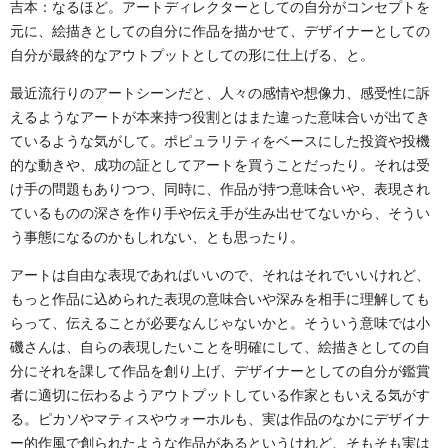
吉本：なるほど。アートディレクターとしての自分がコンセプトを
元に、絵描きとしての自分に作品を描かせて、デザイナーとしての
自分が最終的なアウトプットとしての形に仕上げる、と。
最近流行りのアートシーンだと、人々の感情や想像力、感受性に訴
えるようなアートが本来持つ役割とはまた違った意味合いが出てき
ているような気がして。ポピュラリティをベースにした投資や投機
的な動きや、成功の証としてアートを買うことだったり。それは受
け手の問題もありつつ、同時に、作品が持つ意味合いや、表現され
ているものの深さを作り手や伝え手が生み出せてないから、そうい
う事態になるのかもしれない、とも思ったり。
アートは自由な表現であればいいので、それはそれでいいけれど、
もっと作品に込められた表現の意味合いや深みを相手に理解しても
らって、伝えることが必要なんじゃないかと。そういう意味では小
磯さんは、自らの表現したいことを明確にして、絵描きとしての自
分にそれを課して作品を創り上げ、デザイナーとしての自分が鑑賞
者に適切に伝わるようアウトプットしている作家ともいえる気がす
る。ピカソやマティスやウォーホルも、実は作品のなかにデザイナ
ー的作風で創られたような作品があるというけれど、そもそも実は