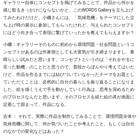
ギャラリー自体にコンセプトを掲げてみることで、作品から何かを
感じ取るきっかけにならないかと、このWORDS Galleryを立ち上げ
てみたわけだけど。小磯さんには、「気候危機」をテーマにした立
ち上げ時の展示に参加してもらったけれど、与えられたコンセプト
にはどう向き合って表現に繋げていったかを教えてもらえますか？
小磯：ギャラリーそのものに初めから環境問題・社会問題というコ
ンセプトがあるのは作家側としても大変気が引き締まりますし、素
晴らしい試みだと思います。コンセプトというのは「それをやるに
至った動機」のことだと思うので、普段からぼんやり考えてはいた
けど、作品を作るまでには結びついていなかったテーマをお題とし
ていただくことは、必然的に自分の暮らしを振り返ることになりま
した。絵を描くうえで手を動かしていく行為は、思考を深めるため
のプロセスなんだと思います。そのプロセスを経た絵の具が画面に
定着して固まって、作品になる。
吉本 ： それで、実際に作品を制作してみることで、環境問題全体や
気候危機に関して、何か気づいたことや考えたこと、もしくは自分
のなかでの変化などはあった？