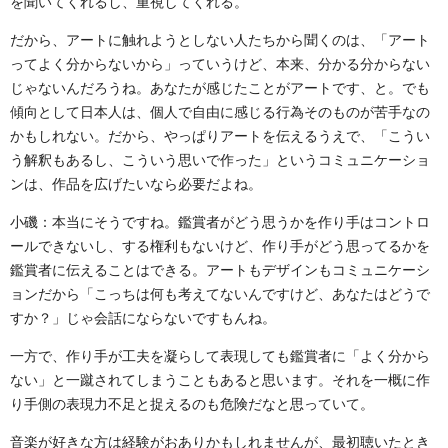
を聞いてくれるし、重視してくれる。
だから、アートに触れようとしない人たちから聞くのは、「アート
ってよく分からないから」っていうけど、本来、分かる分からない
じゃないんだろうね。あなたが感じたことがアートです、と。でも
傾向として日本人は、個人で自由に感じる行為そのものが苦手なの
かもしれない。だから、やっぱりアートを伝えるうえで、「こうい
う解釈もあるし、こういう思いで作った」というコミュニケーショ
ンは、作品を広げたいなら必要だよね。
小磯：本当にそうですね。鑑賞者がどう思うかを作り手はコントロ
ールできないし、する権利もないけど、作り手がどう思ってるかを
鑑賞者に伝えることはできる。アートもデザインもコミュニケーシ
ョンだから「こっちは何も考えてないんですけど、あなたはどうで
すか？」じゃ会話にならないですもんね。
一方で、作り手が工夫を凝らして表現しても鑑賞者に「よく分から
ない」と一蹴されてしまうこともあると思います。それを一概に作
り手側の表現力不足と捉えるのも危険だなと思っていて。
音楽が好きな方は経験がおありかもしれませんが、最初聴いたとき