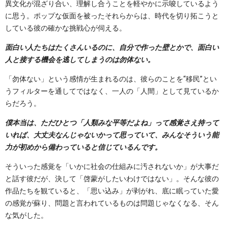
異文化が混ざり合い、理解し合うことを軽やかに示唆しているよう
に思う。ポップな仮面を被ったそれらからは、時代を切り拓こうと
している彼の確かな挑戦心が伺える。
面白い人たちはたくさんいるのに、自分で作った壁とかで、面白い
人と接する機会を逃してしまうのは勿体ない。
「勿体ない」という感情が生まれるのは、彼らのことを“移民”とい
うフィルターを通してではなく、一人の「人間」として見ているか
らだろう。
僕本当は、ただひとつ「人類みな平等だよね」って感覚さえ持って
いれば、大丈夫なんじゃないかって思っていて、みんなそういう能
力が初めから備わっていると信じているんです。
そういった感覚を「いかに社会の仕組みに汚されないか」が大事だ
と話す彼だが、決して「啓蒙がしたいわけではない」。そんな彼の
作品たちを観ていると、「思い込み」が剥がれ、底に眠っていた愛
の感覚が蘇り、問題と言われているものは問題じゃなくなる、そん
な気がした。