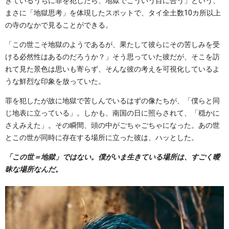
きているうちに罪を犯したら、地獄でこういう目に合う」という、
まさに「地獄思考」を体現したスポットで、タイ全土数10カ所以上
の寺のなかで見ることができる。
「この世こそ地獄のようであるが、果たして彼らにその苦しみを受
ける必然性はあるのだろうか？」そう思っていた彼だが、そこを訪
れて見た景色は思いも寄らず、そんな彼の考えを可視化しているよ
うな鮮烈な印象を放っていた。
罪を犯したが故に地獄で苦しんでいるはずの像たちが、「僕らと同
じ地表に立っている」。しかも、南国の日に照らされて、「穏かに
さえみえた」。その瞬間、頭の中がごちゃごちゃになった。あの世
とこの世が同時に存在する場所に立った彼は、ハッとした。
「この世＝地獄」ではない。僕がいま生きている場所は、すごく曖
昧な場所なんだ。