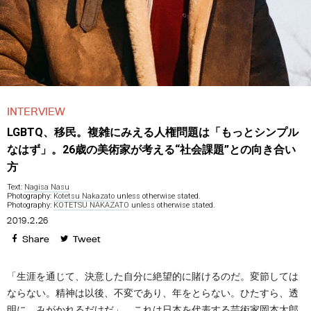
INTERVIEW
LGBTQ、移民。複雑にみえる人権問題は「もっとシンプル
なはず」。26歳の美術家が考える“社会課題”との向き合い
方
Text:
Nagisa Nasu
Photography:
Kotetsu Nakazato
unless otherwise stated.
Photography:
KOTETSU NAKAZATO
unless otherwise stated.
2019.2.26
Share
Tweet
「生涯を通じて、決意した自分に絶望的に賭けるのだ。変節しては
ならない。精神は以後、不変であり、年をとらない。ひたすら、透
明に、みがかれるだけだ」。これは日本を代表する芸術家岡本太郎