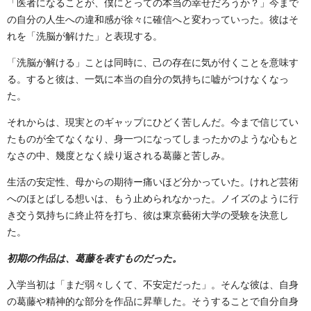
「医者になることが、僕にとっての本当の幸せだろうか？」今まで
の自分の人生への違和感が徐々に確信へと変わっていった。彼はそ
れを「洗脳が解けた」と表現する。
「洗脳が解ける」ことは同時に、己の存在に気が付くことを意味す
る。すると彼は、一気に本当の自分の気持ちに嘘がつけなくなっ
た。
それからは、現実とのギャップにひどく苦しんだ。今まで信じてい
たものが全てなくなり、身一つになってしまったかのような心もと
なさの中、幾度となく繰り返される葛藤と苦しみ。
生活の安定性、母からの期待ー痛いほど分かっていた。けれど芸術
へのほとばしる想いは、もう止められなかった。ノイズのように行
き交う気持ちに終止符を打ち、彼は東京藝術大学の受験を決意し
た。
初期の作品は、葛藤を表すものだった。
入学当初は「まだ弱々しくて、不安定だった」。そんな彼は、自身
の葛藤や精神的な部分を作品に昇華した。そうすることで自分自身