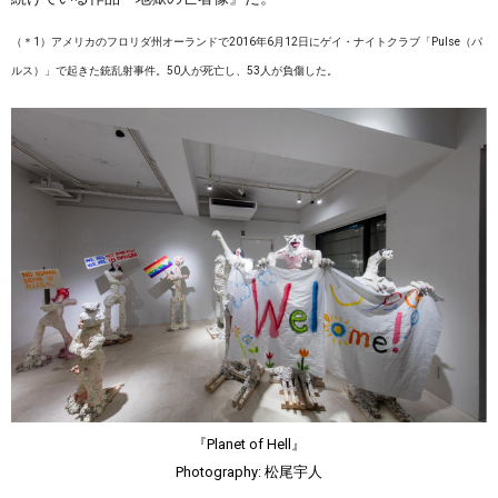
（＊1）アメリカのフロリダ州オーランドで2016年6月12日にゲイ・ナイトクラブ「Pulse（パ
ルス）」で起きた銃乱射事件。50人が死亡し、53人が負傷した。
『Planet of Hell』
Photography: 松尾宇人