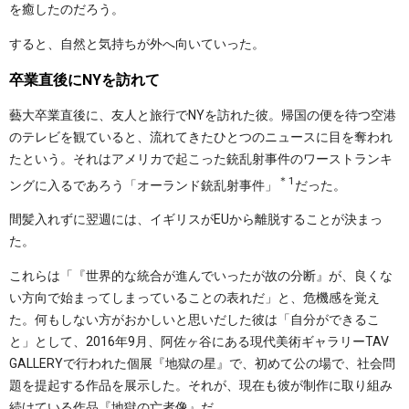
を癒したのだろう。
すると、自然と気持ちが外へ向いていった。
卒業直後にNYを訪れて
藝大卒業直後に、友人と旅行でNYを訪れた彼。帰国の便を待つ空港
のテレビを観ていると、流れてきたひとつのニュースに目を奪われ
たという。それはアメリカで起こった銃乱射事件のワーストランキ
＊1
ングに入るであろう「オーランド銃乱射事件」
だった。
間髪入れずに翌週には、イギリスがEUから離脱することが決まっ
た。
これらは「『世界的な統合が進んでいったが故の分断』が、良くな
い方向で始まってしまっていることの表れだ」と、危機感を覚え
た。何もしない方がおかしいと思いだした彼は「自分ができるこ
と」として、2016年9月、阿佐ヶ谷にある現代美術ギャラリーTAV
GALLERYで行われた個展『地獄の星』で、初めて公の場で、社会問
題を提起する作品を展示した。それが、現在も彼が制作に取り組み
続けている作品『地獄の亡者像』だ。