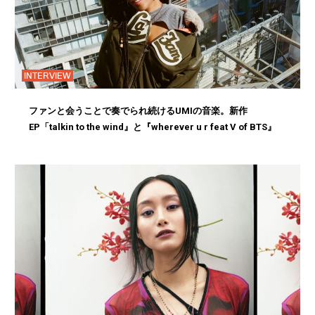
INTERVIEW
ファンと会うことで奏でられ続けるUMIの音楽。新作
EP「talkin to the wind』と『wherever u r feat V of BTS』