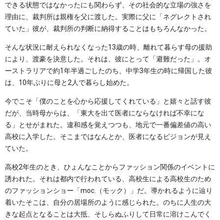
できる状態ではなかったにも関わらず、その社会的な立場の強さを
理由に、裁判所は親権を父に渡した。実際に父に「ネグレクトされ
ていた」彼が、裁判所の判断に納得することはもちろんなかった。
そんな状況に耐えられなくなった13歳の時、離れて暮らす母の援助
により、渡豪を決意した。それは、彼にとって「避難だった」。オ
ーストラリアで約1年半過ごしたのち、中学3年生の時に帰国した彼
は、10年ぶりに母と2人で暮らし始めた。
今でこそ「僕のことを心から応援してくれている」と嬉々と話す彼
だが、当時母からは、「東大を出て医者にならなければ不幸にな
る」とせがまれた。違和感を覚えつつも、地元で一番偏差値の高い
高校に入学した。そこまではなんとか、医者になるビジョンが見え
ていた。
高校2年生のとき、ひょんなことからファッション関係のイベントに
誘われた。それは都内で行われている、高校生による高校生のため
のファッションショー「moc.（モック）」だ。導かれるように辿り
着いたそこは、自分の居場所のように感じられた。のちに人生の大
きな起点となることは大抵、そしらぬふりして日常に溶けこんでく