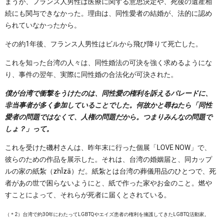
まうが、フランス人男性は医療に関する意思決定や、死後の遺産相
続にも関与できなかった。理由は、同性愛者の結婚が、法的に認め
られていなかったから。
その約1年後、フランス人男性はビルから飛び降りて死亡した。
これを知った台湾の人々は、同性婚法の可決を強く求めるようにな
り、事件の翌年、実際に同性婚の合法化が可決された。
僕が台湾で衝撃をうけたのは、同性愛の権利を訴えるパレードに、
非当事者が多く参加していることでした。何故かと尋ねたら「同性
愛者の問題ではなくて、人権の問題だから。つまりみんなの問題で
しょ？」って。
これを受けた磯村さんは、昨年末に行った個展「LOVE NOW」で、
彼らのための作品を展示した。それは、台湾の婚姻届と、同カップ
ルの家の紙紮（zhĬzā）だ。紙紮とは台湾の葬儀用品のひとつで、死
者があの世で困らないようにと、紙で作った家やお金のこと。燃や
すことによって、それらが死者に届くとされている。
（＊2）台湾で約30年にわたってLGBTQやエイズ患者の権利を擁護してきたLGBTQ活動家。