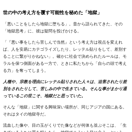
世の中の考え方を覆す可能性を秘めた「地獄」
「悪いことをしたら地獄に堕ちる」。昔から語られてきた、その
「地獄思考」に、彼は疑問を投げかける。
「『悪い事をしたら苦しんで当然』という考え方は視点を変えれ
ば、人を安易にカテゴライズしたり、レッテル貼りをして、差別す
ることに繋がりかねない」。確かに社会で決められたルールは、モ
ラルを保つ側面がある一方で、ときに私たちから「自らの頭で考え
る力」を奪ってしまう。
人種や、宗教を理由にレッテル貼りされた人々は、迫害されたり差
別をされたりして、苦しみの中で生きている。そんな事がまかり通
っているこの世こそ、地獄だと思っていた。
そんな「地獄」に関する興味深い場所が、同じアジアの国にある。
それはタイの地獄寺だ。
流血した像や、目の玉がくりでた像などが何体も並ぶそこは、「生