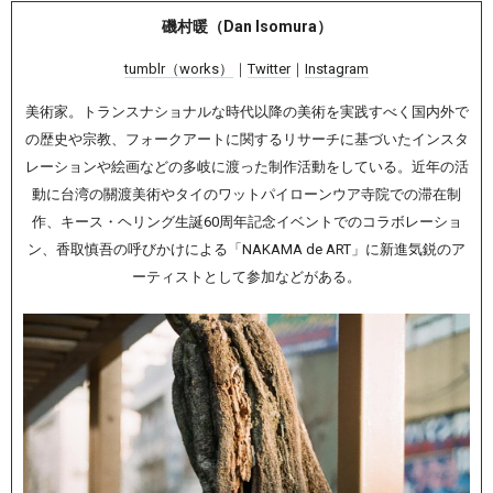
磯村暖（Dan Isomura）
tumblr（works）
｜
Twitter
｜
Instagram
美術家。トランスナショナルな時代以降の美術を実践すべく国内外で
の歴史や宗教、フォークアートに関するリサーチに基づいたインスタ
レーションや絵画などの多岐に渡った制作活動をしている。近年の活
動に台湾の關渡美術やタイのワットパイローンウア寺院での滞在制
作、キース・ヘリング生誕60周年記念イベントでのコラボレーショ
ン、香取慎吾の呼びかけによる「NAKAMA de ART」に新進気鋭のア
ーティストとして参加などがある。