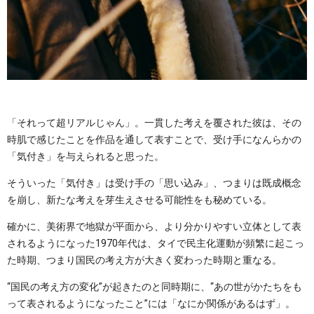
「それって超リアルじゃん」。一貫した考えを覆された彼は、その
時肌で感じたことを作品を通して表すことで、受け手になんらかの
「気付き」を与えられると思った。
そういった「気付き」は受け手の「思い込み」、つまりは既成概念
を崩し、新たな考えを芽生えさせる可能性をも秘めている。
確かに、美術界で地獄が平面から、より分かりやすい立体として表
されるようになった1970年代は、タイで民主化運動が頻繁に起こっ
た時期、つまり国民の考え方が大きく変わった時期と重なる。
“国民の考え方の変化”が起きたのと同時期に、“あの世がかたちをも
って表されるようになったこと”には「なにか関係があるはず」。