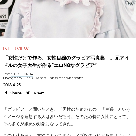
INTERVIEW
「女性だけで作る、女性目線のグラビア写真集」。元アイ
ドルの女子大生が作る“エロNGなグラビア”
Text:
YUUKI HONDA
Photography:
Rina Kuwahara
unless otherwise stated.
2018.4.25
Share
Tweet
「グラビア」と聞いたとき、「男性のためのもの」「卑猥」という
イメージを連想する人は多いだろう。そのため特に女性にとって、
その多くが嫌悪の対象になってきた。
この現状を変え、女性にとってポジティブなグラビアを届けようと