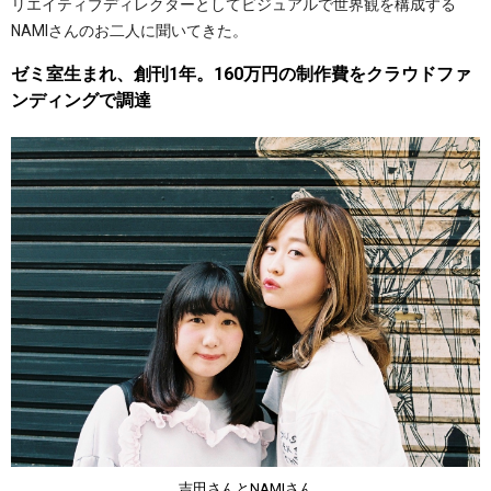
リエイティブディレクターとしてビジュアルで世界観を構成する
NAMIさんのお二人に聞いてきた。
ゼミ室生まれ、創刊1年。160万円の制作費をクラウドファ
ンディングで調達
吉田さんとNAMIさん