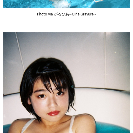
Photo via がるびあ~Girls Gravure~