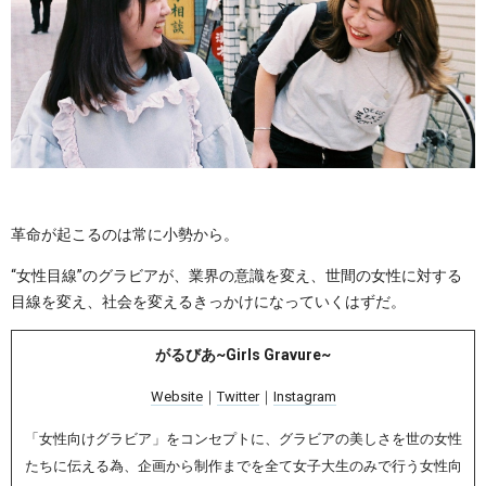
革命が起こるのは常に小勢から。
“女性目線”のグラビアが、業界の意識を変え、世間の女性に対する
目線を変え、社会を変えるきっかけになっていくはずだ。
がるびあ~Girls Gravure~
Website
｜
Twitter
｜
Instagram
「女性向けグラビア」をコンセプトに、グラビアの美しさを世の女性
たちに伝える為、企画から制作までを全て女子大生のみで行う女性向