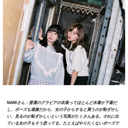
NAMIさん：普通のグラビアの衣装ってほとんど水着か下着だ
し、ポーズも過激だから、女の子からすると買うのが恥ずかし
い、見るのが恥ずかしいという写真がたくさんある。それに出
ている女の子もそう思ってる。たとえばやりたくないポーズで