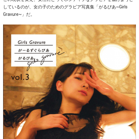
しているのが、女の子のためのグラビア写真集「がるびあ~Girls
Gravure~」だ。