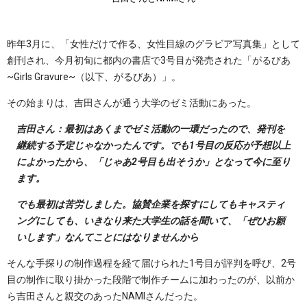
昨年3月に、「女性だけで作る、女性目線のグラビア写真集」として
創刊され、今月初旬に都内の書店で3号目が発売された「がるびあ
~Girls Gravure~（以下、がるびあ）」。
その始まりは、吉田さんが通う大学のゼミ活動にあった。
吉田さん：最初はあくまでゼミ活動の一環だったので、発刊を
継続する予定じゃなかったんです。でも1号目の反応が予想以上
によかったから、「じゃあ2号目も出そうか」となって今に至り
ます。
でも最初は苦労しました。協賛企業を探すにしてもキャスティ
ングにしても、いきなり来た大学生の話を聞いて、「ぜひお願
いします」なんてことにはなりませんから
そんな手探りの制作過程を経て届けられた1号目が評判を呼び、2号
目の制作に取り掛かった段階で制作チームに加わったのが、以前か
ら吉田さんと親交のあったNAMIさんだった。