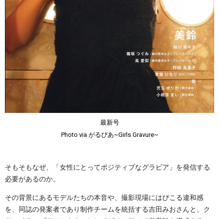
最新号
Photo via がるびあ~Girls Gravure~
そもそもなぜ、「女性にとってポジティブなグラビア」を発信する
必要があるのか。
その背景にあるモデルたちの本音や、撮影現場にはびこる違和感
を、同誌の発案者であり制作チームを統括する吉田みおさんと、ク