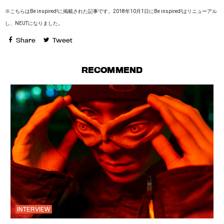
※こちらはBe inspired!に掲載された記事です。2018年10月1日にBe inspired!はリニューアル
し、NEUTになりました。
Share
Tweet
RECOMMEND
INTERVIEW