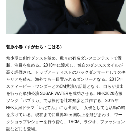
菅原小春（すがわら・こはる）
幼少期に創作ダンスを始め、数々の有名ダンスコンテストで優
勝、注目を集める。2010年に渡米し、独自のダンススタイルが
高く評価され、トップアーティストのバックダンサーとしてのキ
ャリアを積み、海外でも一目置かれるダンサーとなる。2015年
スティービー・ワンダーとのCM共演が話題となり、自らが演出
を行った単独公演 SUGAR WATERを成功させる。NHK2020応援
ソング「パプリカ」では振付を辻󠄀本知彦と共作する。2019年
NHK大河ドラマ「いだてん」にも出演し、女優としても活動の幅
を広げている。現在までに世界35ヵ国以上を飛びまわり、ワー
クショップやショーを行う傍ら、TVCM、ラジオ、ファッション
誌などにも登場。