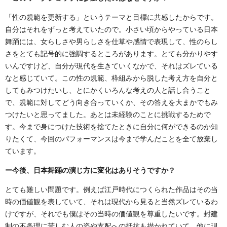
「性の規範を更新する」というテーマと目標に共感したからです。
自分はそれをずっと考えていたので。小さい頃からやっている日本
舞踊には、女らしさや男らしさを仕草や感情で表現して、性のらし
さをとても記号的に強調するところがあります。とても分かりやす
いんですけど、自分が現代を生きていくなかで、それはズレている
なと感じていて。この性の規範、枠組みから脱した考え方を自分と
してもみつけたいし、とにかくいろんな考えの人と話し合うこと
で、規範に対してどう向き合っていくか、その答えを大まかでもみ
つけたいと思ってました。あとは未経験のことに挑戦するためで
す。今まで身につけた技術を捨てたときに自分に何ができるのか知
りたくて、今回のパフォーマンスは今まで学んだことを全て放棄し
ています。
ー今後、日本舞踊の演じ方に変化はありそうですか？
とても難しい問題です。例えば江戸時代につくられた作品はその当
時の価値観を表していて、それは現代から見ると当然ズレているわ
けですが、それでも僕はその当時の価値観を尊重したいです。封建
制の不条理に苦しむ人の姿や支配への抵抗も描かれていて、他に現