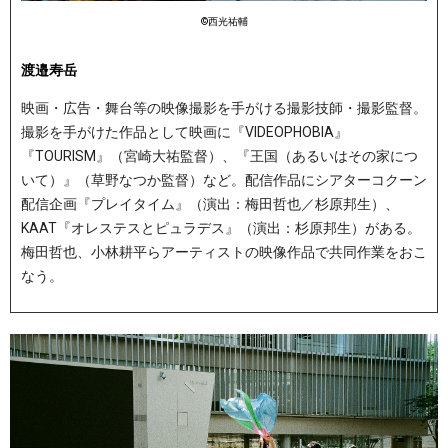
©︎西光祐輔
渡邉寿岳
映画・広告・舞台等の映像撮影を手がける撮影技師・撮影監督。
撮影を手がけた作品として映画に『VIDEOPHOBIA』
『TOURISM』（宮崎大祐監督）、『王国（あるいはその家につ
いて）』（草野なつか監督）など。配信作品にシアターコクーン
配信企画『プレイタイム』（演出：梅田哲也／杉原邦生）、
KAAT『オレステスとピュラデス』（演出：杉原邦生）がある。
梅田哲也、小林耕平らアーティストの映像作品で共同作業をおこ
なう。