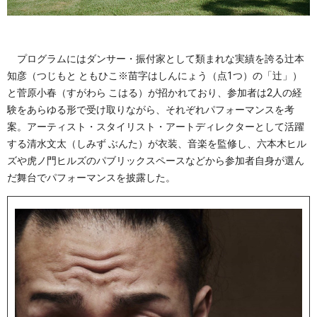
プログラムにはダンサー・振付家として類まれな実績を誇る辻󠄀本
知彦（つじもと ともひこ※苗字はしんにょう（点1つ）の「辻󠄀」）
と菅原小春（すがわら こはる）が招かれており、参加者は2人の経
験をあらゆる形で受け取りながら、それぞれパフォーマンスを考
案。アーティスト・スタイリスト・アートディレクターとして活躍
する清水文太（しみず ぶんた）が衣装、音楽を監修し、六本木ヒル
ズや虎ノ門ヒルズのパブリックスペースなどから参加者自身が選ん
だ舞台でパフォーマンスを披露した。