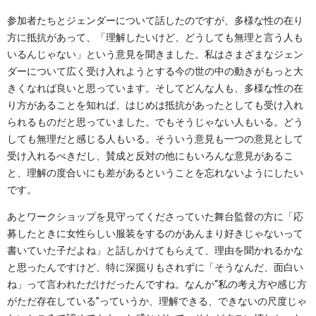
参加者たちとジェンダーについて話したのですが、多様な性の在り
方に抵抗があって、「理解したいけど、どうしても無理と言う人も
いるんじゃない」という意見を聞きました。私はさまざまなジェン
ダーについて広く受け入れようとする今の世の中の動きがもっと大
きくなれば良いと思っています。そしてどんな人も、多様な性の在
り方があることを知れば、はじめは抵抗があったとしても受け入れ
られるものだと思っていました。でもそうじゃない人もいる。どう
しても無理だと感じる人もいる。そういう意見も一つの意見として
受け入れるべきだし、賛成と反対の他にもいろんな意見があるこ
と、理解の度合いにも差があるということを忘れないようにしたい
です。
あとワークショップを見守ってくださっていた舞台監督の方に「応
募したときに女性らしい服装をするのがあんまり好きじゃないって
書いていた子だよね」と話しかけてもらえて、理由を聞かれるかな
と思ったんですけど、特に深掘りもされずに「そうなんだ、面白い
ね」って言われただけだったんですね。なんか“私の考え方や感じ方
がただ存在している”っていうか、理解できる、できないの尺度じゃ