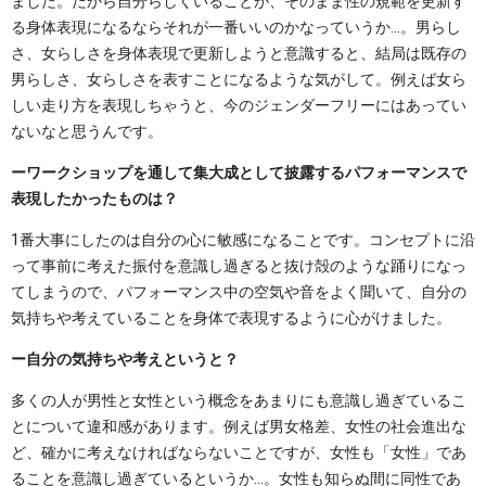
ました。だから自分らしくいることが、そのまま性の規範を更新す
る身体表現になるならそれが一番いいのかなっていうか…。男らし
さ、女らしさを身体表現で更新しようと意識すると、結局は既存の
男らしさ、女らしさを表すことになるような気がして。例えば女ら
しい走り方を表現しちゃうと、今のジェンダーフリーにはあってい
ないなと思うんです。
ーワークショップを通して集大成として披露するパフォーマンスで
表現したかったものは？
1番大事にしたのは自分の心に敏感になることです。コンセプトに沿
って事前に考えた振付を意識し過ぎると抜け殻のような踊りになっ
てしまうので、パフォーマンス中の空気や音をよく聞いて、自分の
気持ちや考えていることを身体で表現するように心がけました。
ー自分の気持ちや考えというと？
多くの人が男性と女性という概念をあまりにも意識し過ぎているこ
とについて違和感があります。例えば男女格差、女性の社会進出な
ど、確かに考えなければならないことですが、女性も「女性」であ
ることを意識し過ぎているというか…。女性も知らぬ間に同性であ