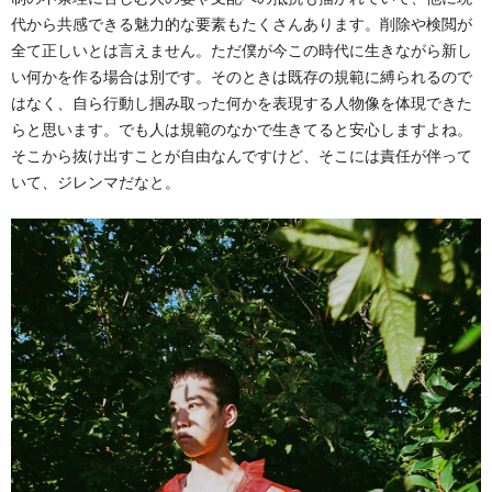
代から共感できる魅力的な要素もたくさんあります。削除や検閲が
全て正しいとは言えません。ただ僕が今この時代に生きながら新し
い何かを作る場合は別です。そのときは既存の規範に縛られるので
はなく、自ら行動し掴み取った何かを表現する人物像を体現できた
らと思います。でも人は規範のなかで生きてると安心しますよね。
そこから抜け出すことが自由なんですけど、そこには責任が伴って
いて、ジレンマだなと。