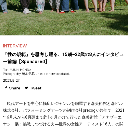
INTERVIEW
「性の規範」を思考し踊る、15歳~22歳の8人にインタビュ
ー前編【Sponsored】
Text:
YUUKI HONDA
Photography:
橋本美花
unless otherwise stated.
2021.8.27
Share
Tweet
現代アートを中心に幅広いジャンルを網羅する森美術館と森ビル
株式会社、パフォーミングアーツの制作会社precogが共催で、2021
年6月末から8月頭まで約1ヶ月かけて行った森美術館「アナザーエ
ナジー展：挑戦しつづける力―世界の女性アーティスト16人」の関