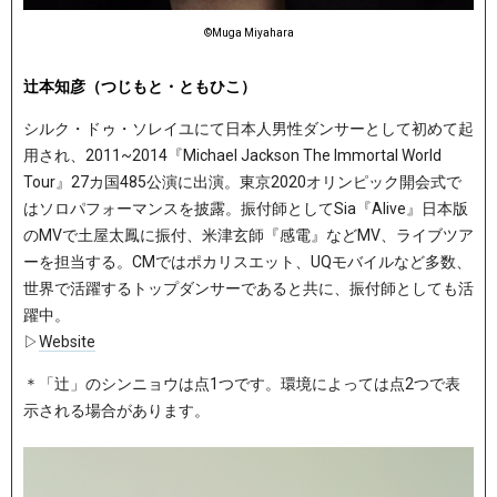
©︎Muga Miyahara
辻󠄀本知彦（つじもと・ともひこ）
シルク・ドゥ・ソレイユにて日本人男性ダンサーとして初めて起
用され、2011~2014『Michael Jackson The Immortal World
Tour』27カ国485公演に出演。東京2020オリンピック開会式で
はソロパフォーマンスを披露。振付師としてSia『Alive』日本版
のMVで土屋太鳳に振付、米津玄師『感電』などMV、ライブツア
ーを担当する。CMではポカリスエット、UQモバイルなど多数、
世界で活躍するトップダンサーであると共に、振付師としても活
躍中。
▷
Website
＊「辻󠄀」のシンニョウは点1つです。環境によっては点2つで表
示される場合があります。