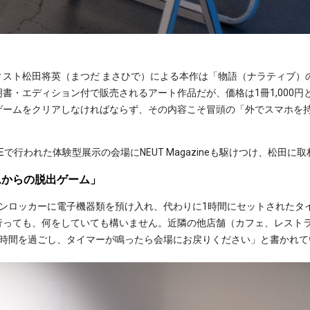
ィスト松田将英（まつだ まさひで）による本作は「物語（ナラティブ）
書・エディション付で販売されるアート作品だが、価格は1冊1,000
ゲームをクリアしなければならず、その内容こそ冒頭の「外でスマホを持
YOTEで行われた体験型展示の会場にNEUT Magazineも駆けつけ、松田に
ムからの脱出ゲーム」
インロッカーに電子機器類を預け入れ、代わりに1時間にセットされたタ
行っても、何をしていても構いません。近隣の他店舗（カフェ、レスト
の時間を過ごし、タイマーが鳴ったら会場にお戻りください」と書かれて