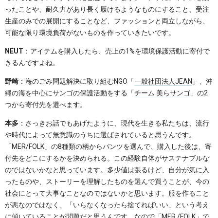
ったことや、耐久力があり長く履けるようなものにすること、受注
生産のみでの展開にすることなど、ファッションと両立しながら、
可能な限り環境負荷がないものを作っていきたいです。
NEUT
：アイテムを購入したら、売上の1%を環境保護活動に寄付で
きるんですよね。
野崎
：海のごみ問題解決に取り組むNGO「
一般社団法人JEAN
」、沖
縄の海を中心にサンゴの保護活動をする「
チーム 美らサンゴ
」の2
つから寄付先を選べます。
本多
：さっきお話でもあげたように、現代を生きる私たちは、流行
や時代によって無意識のうちに選ばされていると思うんです。
「MER/FOLK」の8種類の柄からパンツを選んで、購入した後は、寄
付先をどこにするかを決められる。この経験自体がサステナブルな
のではないかなと思っています。多少値は張るけど、自分が気に入
ったものや、ストーリーを理解したものを選んで買うことが、今の
社会にとって大事なことなのではないかと思います。服を作ること
が悪なのではなく、「いらなくなったら捨てればいい」という考え
に傾いていることが問題だと思うんです。なので「MER /FOLK」で