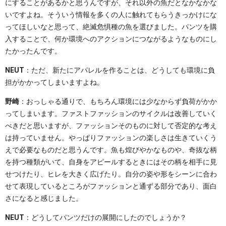
にすることがあるかと思うんですが、それ以外の魚だとなかなかな
いですよね。そういう情報を多くの人に触れてもらうきっかけにな
ってほしいなと思って、絶滅危惧種の魚を選びました。パンツを購
入することで、何か環境へのアクションにつながるようなものにし
たかったんです。
NEUT
：ただ、新たにアパレルを作ることは、どうしても環境に負
担がかかってしまいますよね。
野崎
：おっしゃる通りで、もちろん環境には少なからず負荷がかか
ってしまいます。ファストファッションのサイクルは改善していく
べきだと思いますが、ファッションそのものに対して否定的な考え
は持っていません。やっぱりファッションの楽しさは生きていくう
えで必要なものだと思うんです。魚も煌びやかなものや、奇抜な柄
を持つ種類がいて、自身をアピールするときにはその柄を相手に見
せつけたり、ヒレを大きく広げたり。自分の姿や形をシーンに合わ
せて表現しているところがファッションと通ずる部分であり、面白
さになると感じました。
NEUT
：どうしてパンツだけの展開にしたのでしょうか？