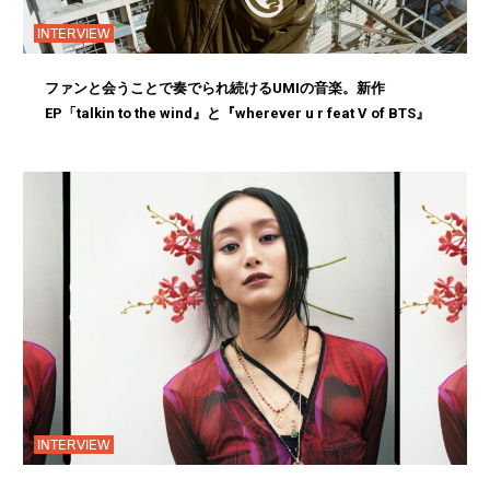
INTERVIEW
ファンと会うことで奏でられ続けるUMIの音楽。新作
EP「talkin to the wind』と『wherever u r feat V of BTS』
INTERVIEW