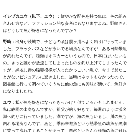
イシヅカユウ（以下、ユウ）
：鮮やかな配色を持つ魚は、色の組み
合わせ方など、ファッション的な参考にもなりますよね。野崎さん
はどうして魚が好きになったんですか？
野崎
：出身が茨城で、子どもの頃は霞ヶ浦へよく釣りに行っていま
した。ブラックバスなどが泳いでる場所なんですが、ある日熱帯魚
が釣れたんです。種類はオスカーというもので、日本にはいないも
の。きっと誰かが放流してしまったものを釣り上げてしまったんで
すが、黒地に赤の稲妻模様が入ったかっこいい魚で、今まで見たこ
とがないビジュアルに驚きました。当時はネットもなかったので、
図書館に行って調べていくうちに他の魚にも興味が湧いて、魚好き
になりましたね。
ユウ
：私が魚を好きになったきっかけと似ているかもしれません。
私は静岡の出身なんですが、祖父が釣り好きで、毎週のように浜名
湖へ釣りに行っていました。湖ですが、海の魚もいるし、川の魚も
釣れる場所なんです。あと、季節来遊魚という熱帯魚の幼魚が黒潮
に乗って流れてくることがあって、自然といろんな種類の魚に触れ