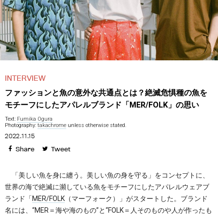
INTERVIEW
ファッションと魚の意外な共通点とは？絶滅危惧種の魚を
モチーフにしたアパレルブランド「MER/FOLK」の思い
Text:
Fumika Ogura
Photography:
takachrome
unless otherwise stated.
2022.11.15
Share
Tweet
「美しい魚を身に纏う。美しい魚の身を守る」をコンセプトに、
世界の海で絶滅に瀕している魚をモチーフにしたアパレルウェアブ
ランド「
MER/FOLK
（マーフォーク）」がスタートした。ブランド
名には、“MER＝海や海のもの”と“FOLK＝人そのものや人が作ったも