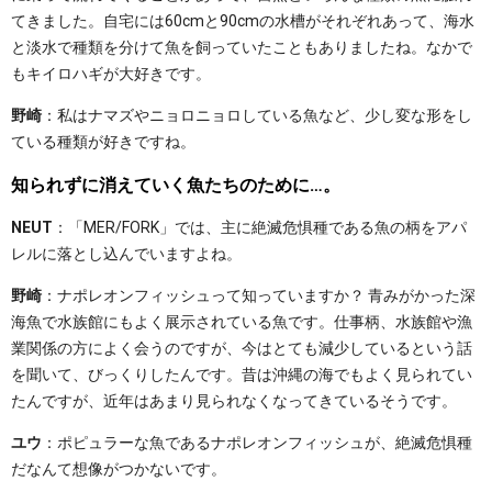
てきました。自宅には60cmと90cmの水槽がそれぞれあって、海水
と淡水で種類を分けて魚を飼っていたこともありましたね。なかで
もキイロハギが大好きです。
野崎
：私はナマズやニョロニョロしている魚など、少し変な形をし
ている種類が好きですね。
知られずに消えていく魚たちのために…。
NEUT
：「MER/FORK」では、主に絶滅危惧種である魚の柄をアパ
レルに落とし込んでいますよね。
野崎
：ナポレオンフィッシュって知っていますか？ 青みがかった深
海魚で水族館にもよく展示されている魚です。仕事柄、水族館や漁
業関係の方によく会うのですが、今はとても減少しているという話
を聞いて、びっくりしたんです。昔は沖縄の海でもよく見られてい
たんですが、近年はあまり見られなくなってきているそうです。
ユウ
：ポピュラーな魚であるナポレオンフィッシュが、絶滅危惧種
だなんて想像がつかないです。