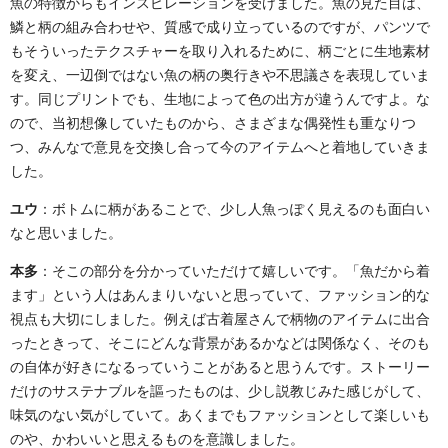
魚の特徴からもインスピレーションを受けました。魚の見た目は、
鱗と柄の組み合わせや、質感で成り立っているのですが、パンツで
もそういったテクスチャーを取り入れるために、柄ごとに生地素材
を変え、一辺倒ではない魚の柄の奥行きや不思議さを表現していま
す。同じプリントでも、生地によって色の出方が違うんですよ。な
ので、当初想像していたものから、さまざまな偶発性も重なりつ
つ、みんなで意見を交換し合って今のアイテムへと着地していきま
した。
ユウ
：ボトムに柄があることで、少し人魚っぽく見えるのも面白い
なと思いました。
本多
：そこの部分を分かっていただけて嬉しいです。「魚だから着
ます」という人はあんまりいないと思っていて、ファッション的な
視点も大切にしました。例えば古着屋さんで柄物のアイテムに出合
ったときって、そこにどんな背景があるかなどは関係なく、そのも
の自体が好きになるっていうことがあると思うんです。ストーリー
だけのサステナブルを謳ったものは、少し説教じみた感じがして、
味気のない気がしていて。あくまでもファッションとして楽しいも
のや、かわいいと思えるものを意識しました。