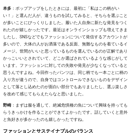
本多
：ポップアップをしたときには、最初に「私はこの柄がい
い！」と選んだ人が、違うものを試してみると、そちらを選ぶこと
が多いことにびっくりしました。履いた人自身に新たな発見をつく
れたのが嬉しかったです。最近はオンラインショップも増えてきま
したし、SNSなどでもファッションについて発信するアカウントが
多いので、大体の人がお洒落である反面、無難なものを着ているイ
メージ。世間がいいと思っているものを選んでいるのが正解であり
かっこいいとされていて、どこか選ばされているような感じがして
います。ファッションに対しての失敗や発見が少なくなっていると
思うんですよね。今回作ったパンツは、同じ柄でも一本ごとに柄の
入り方が違うので、自身ではコントロールできないものをデザイン
として落とし込めたのが面白い部分でもありましたし、選ぶ楽しさ
を改めて感じてもらえたらなと思いました。
野崎
：まずは服を通して、絶滅危惧種の魚について興味を持っても
らうきっかけを作ることができてよかったです。話していくと意外
と魚好きが多かったのも嬉しかったですね。
ファッションとサステイナブルのバランス