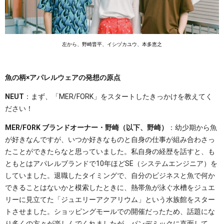
左から、野崎晋平、イシヅカユウ、本多恵之
魚の柄×アパレルウェアの発想の原点
NEUT
：まず、「MER/FORK」をスタートしたきっかけを教えてく
ださい！
MER/FORK ブランドオーナー・野崎（以下、野崎）
：幼少期から魚
が好きなんですが、いつか好きなものと自身の仕事が組み合わさっ
たことができたらなと思っていました。私自身の経歴を話すと、も
ともとはアパレルブランドで10年ほどSE（システムエンジニア）を
していました。退職したタイミングで、自分のビジネスと魚で何か
できることはないかと模索したときに、熱帯魚が泳ぐ水槽をジュエ
リーに見立てた「ジュエリーアクアリウム」という水族館をスター
トさせました。ショッピングモールでの開催だったため、話題にな
り多くの方々が楽しんでくれましたが、パンデミックに直面して、