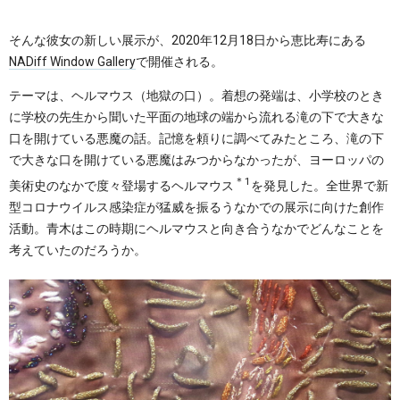
そんな彼女の新しい展示が、2020年12月18日から恵比寿にある
NADiff Window Gallery
で開催される。
テーマは、ヘルマウス（地獄の口）。着想の発端は、小学校のとき
に学校の先生から聞いた平面の地球の端から流れる滝の下で大きな
口を開けている悪魔の話。記憶を頼りに調べてみたところ、滝の下
で大きな口を開けている悪魔はみつからなかったが、ヨーロッパの
＊1
美術史のなかで度々登場するヘルマウス
を発見した。全世界で新
型コロナウイルス感染症が猛威を振るうなかでの展示に向けた創作
活動。青木はこの時期にヘルマウスと向き合うなかでどんなことを
考えていたのだろうか。