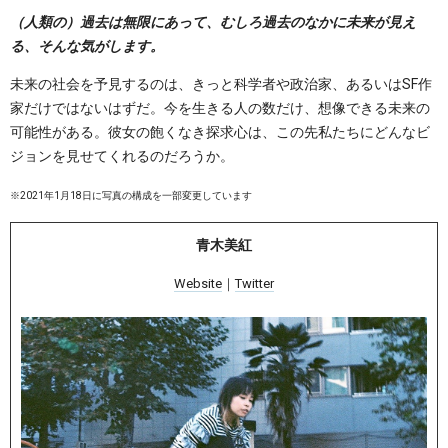
（人類の）過去は無限にあって、むしろ過去のなかに未来が見え
る、そんな気がします。
未来の社会を予見するのは、きっと科学者や政治家、あるいはSF作
家だけではないはずだ。今を生きる人の数だけ、想像できる未来の
可能性がある。彼女の飽くなき探求心は、この先私たちにどんなビ
ジョンを見せてくれるのだろうか。
※2021年1月18日に写真の構成を一部変更しています
青木美紅
Website
｜
Twitter