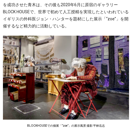
を成功させた青木は、その後も2020年6月に原宿のギャラリー
BLOCK HOUSEで、世界で初めて人工授精を実現したといわれている
イギリスの外科医ジョン・ハンターを題材にした展示「“zoe”」を開
催するなど精力的に活動している。
BLOCKHOUSEでの個展「”zoe”」の展示風景 撮影:平林岳志