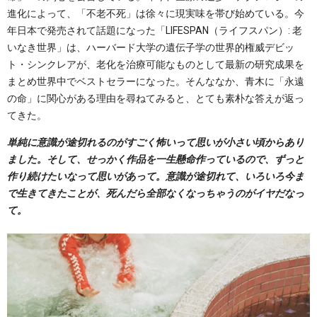
進化によって、「不老不死」は徐々に現実味を帯び始めている。今
年日本で発売されて話題になった「LIFESPAN（ライフスパン）: 老
いなき世界」は、ハーバード大学の遺伝子学の世界的権威デビッ
ト・シンクレアが、老化を治療可能なものとして最新の研究成果を
まとめ世界中でベストセラーになった。そんななか、青木に「永遠
の命」に関心がある理由を尋ねてみると、とても素朴な答えが返っ
てきた。
単純に意識が途切れるのがすごく怖いって思いが小さい頃からあり
ました。そして、せっかく作品を一生懸命作っているので、ずっと
作り続けたいなって思いがあって。意識が途切れて、いろいろ今ま
で生きてきたことが、死んだら全部なくなっちゃうのがイヤだなっ
て。