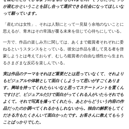
が産むかということを話し合って選択できる社会になってほしいな
って願っています。
「産むのは女性」、それは人類にとって一見疑う余地のないことに
思えるが、青木はその常識が覆る未来を信じて心待ちにしている。
一方で、作品の楽しみ方に関しては、あくまで鑑賞者それぞれに委
ねるというスタンスをとっている。彼女は作品を通して見る者を啓
蒙しようとは考えておらず、むしろ鑑賞者の自由な感性から生まれ
るさまざまな反応を楽しんでいる。
実は作品のテーマをそれほど重要だとは思っていなくて、それより
もビジュアルや体験として面白くしようって思いがすごくありま
す。興味を持ってくれたらいいなと思ってステートメントを置くん
ですけど、ビジュアルだけで面白がってくれる人がいたらそれでも
よくて。それで写真を撮ってくれたら、あとからどういう内容の作
品だったのか調べてくれるかもしれないから。独自の解釈をしてく
ださる方もたくさんいて面白かったです。お客さんに教えてもらう
ことばっかりでした。