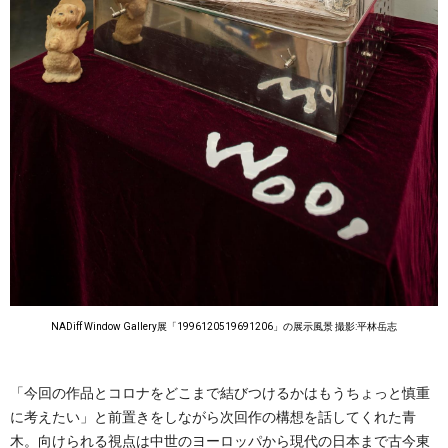
NADiff Window Gallery展「1996120519691206」の展示風景 撮影:平林岳志
「今回の作品とコロナをどこまで結びつけるかはもうちょっと慎重
に考えたい」と前置きをしながら次回作の構想を話してくれた青
木。向けられる視点は中世のヨーロッパから現代の日本まで古今東