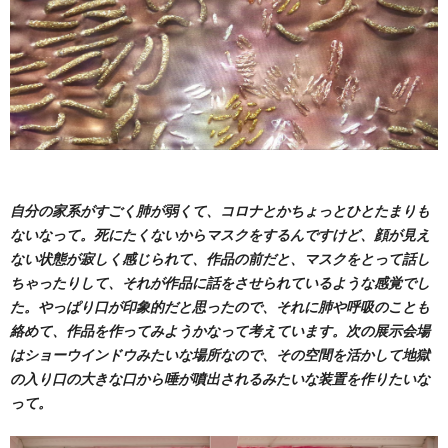
自分の家系がすごく肺が弱くて、コロナとかちょっとひとたまりも
ないなって。死にたくないからマスクをするんですけど、顔が見え
ない状態が寂しく感じられて、作品の前だと、マスクをとって話し
ちゃったりして、それが作品に話をさせられているような感覚でし
た。やっぱり口が印象的だと思ったので、それに肺や呼吸のことも
絡めて、作品を作ってみようかなって考えています。次の展示会場
はショーウインドウみたいな場所なので、その空間を活かして地獄
の入り口の大きな口から唾が噴出されるみたいな装置を作りたいな
って。