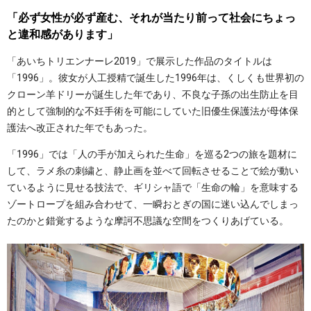
「必ず女性が必ず産む、それが当たり前って社会にちょっ
と違和感があります」
「あいちトリエンナーレ2019」で展示した作品のタイトルは
「1996」。彼女が人工授精で誕生した1996年は、くしくも世界初の
クローン羊ドリーが誕生した年であり、不良な子孫の出生防止を目
的として強制的な不妊手術を可能にしていた旧優生保護法が母体保
護法へ改正された年でもあった。
「1996」では「人の手が加えられた生命」を巡る2つの旅を題材に
して、ラメ糸の刺繍と、静止画を並べて回転させることで絵が動い
ているように見せる技法で、ギリシャ語で「生命の輪」を意味する
ゾートロープを組み合わせて、一瞬おとぎの国に迷い込んでしまっ
たのかと錯覚するような摩訶不思議な空間をつくりあげている。