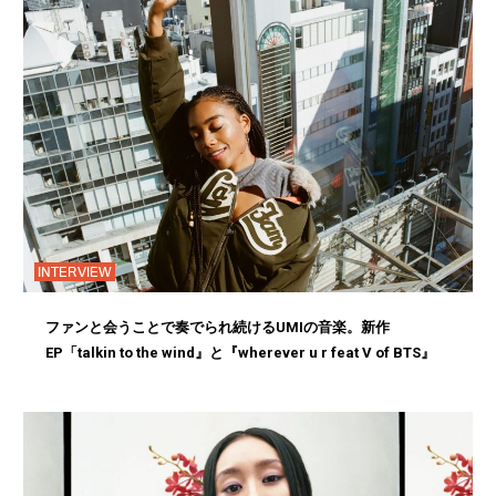
INTERVIEW
ファンと会うことで奏でられ続けるUMIの音楽。新作
EP「talkin to the wind』と『wherever u r feat V of BTS』