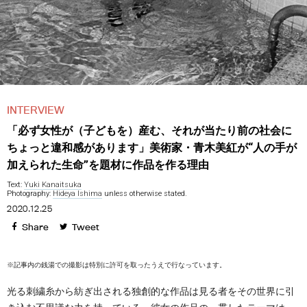
INTERVIEW
「必ず女性が（子どもを）産む、それが当たり前の社会に
ちょっと違和感があります」美術家・青木美紅が“人の手が
加えられた生命”を題材に作品を作る理由
Text:
Yuki Kanaitsuka
Photography:
Hideya Ishima
unless otherwise stated.
2020.12.25
Share
Tweet
※記事内の銭湯での撮影は特別に許可を取ったうえで行なっています。
光る刺繍糸から紡ぎ出される独創的な作品は見る者をその世界に引