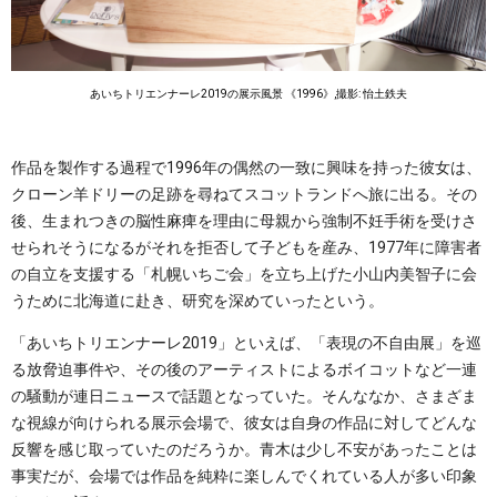
あいちトリエンナーレ2019の展示風景 《1996》,撮影: 怡土鉄夫
作品を製作する過程で1996年の偶然の一致に興味を持った彼女は、
クローン羊ドリーの足跡を尋ねてスコットランドへ旅に出る。その
後、生まれつきの脳性麻痺を理由に母親から強制不妊手術を受けさ
せられそうになるがそれを拒否して子どもを産み、1977年に障害者
の自立を支援する「札幌いちご会」を立ち上げた小山内美智子に会
うために北海道に赴き、研究を深めていったという。
「あいちトリエンナーレ2019」といえば、「表現の不自由展」を巡
る放脅迫事件や、その後のアーティストによるボイコットなど一連
の騒動が連日ニュースで話題となっていた。そんななか、さまざま
な視線が向けられる展示会場で、彼女は自身の作品に対してどんな
反響を感じ取っていたのだろうか。青木は少し不安があったことは
事実だが、会場では作品を純粋に楽しんでくれている人が多い印象