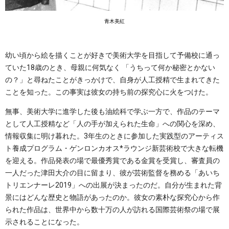
青木美紅
幼い頃から絵を描くことが好きで美術大学を目指して予備校に通っ
ていた18歳のとき、母親に何気なく 「うちって何か秘密とかない
の？」と尋ねたことがきっかけで、自身が人工授精で生まれてきた
ことを知った。この事実は彼女の持ち前の探究心に火をつけた。
無事、美術大学に進学した後も油絵科で学ぶ一方で、作品のテーマ
として人工授精など「人の手が加えられた生命」への関心を深め、
情報収集に明け暮れた。3年生のときに参加した実践型のアーティス
ト養成プログラム・ゲンロンカオス*ラウンジ新芸術校で大きな転機
を迎える。作品発表の場で最優秀賞である金賞を受賞し、審査員の
一人だった津田大介の目に留まり、彼が芸術監督を務める「あいち
トリエンナーレ2019」への出展が決まったのだ。自分が生まれた背
景にはどんな歴史と物語があったのか。彼女の素朴な探究心から作
られた作品は、世界中から数十万の人が訪れる国際芸術祭の場で展
示されることになった。