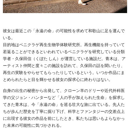
彼女は最近この「永遠の命」の可能性を求めて和歌山に足を運んで
いる。
目的地はベニクラゲ再生生物学体験研究所。再生機能を持っていて
若返ることができるといわれているベニクラゲを研究している分類
学者・久保田信（くぼた しん）が運営している施設だ。青木は、ア
ーティスト仲間と度々この施設を訪れて、久保田の話を聞いたり、
再生の実験をやらせてもらったりしているという。いつか作品にま
とめられたらと目を輝かせる彼女の探求心に終わりはない。
自身の出生の秘密から出発して、クローン羊のドリーや近代外科医
学の父ジョン・ハンターなど「人の手が加えられた生命」を探求し
てきた青木は、今「永遠の命」を巡る壮大な旅に出ている。先人た
ちが歩んだ歴史を丁寧に掘り下げ、科学とファンタジーの交差点上
に出現する彼女の作品を前にしたとき、私たちは思いもよらなかっ
た未来の可能性に気づかされる。