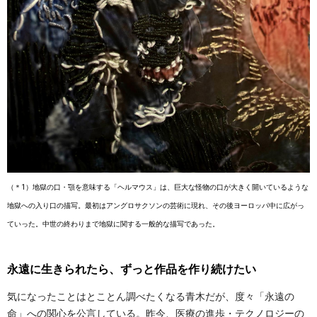
（＊1）地獄の口・顎を意味する「ヘルマウス」は、巨大な怪物の口が大きく開いているような
地獄への入り口の描写。最初はアングロサクソンの芸術に現れ、その後ヨーロッパ中に広がっ
ていった。中世の終わりまで地獄に関する一般的な描写であった。
永遠に生きられたら、ずっと作品を作り続けたい
気になったことはとことん調べたくなる青木だが、度々「永遠の
命」への関心を公言している。昨今、医療の進歩・テクノロジーの