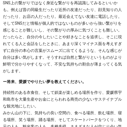
SNS上の繋がりではなく身近な繋がりを再認識してみるといいか
も。例えば昔の同級生だったり近所の友達だったり、顔見知りの人
だったり、お店の人だったり。最近会えてない友達に電話したり。
そしてSNSだと情報が個人的ではないものが多いから強い繋がりを
感じることが難しいし、その繋がりの厚みに気づくことも難しい。
だったらと、自分の今したいことや好きなことを追求し、そこに現
れてくる人と会話をしたときに、あまり深くマイナス面を考えすぎ
ずに自分の本心の言葉がスムーズに出てくるような、そんな感じが
自分は多い気がします。そうすれば自然と繋がりというものがより
鮮明で分かりやすくなって、不安な気持ちの割合が薄まってくる気
がします。
ー将来、愛媛でやりたい夢を教えてください。
持続性のある衣食住、そして娯楽が楽しめる場所を作り、愛媛県宇
和島市を大量生産やお金にとらわれる商売の少ないサステイナブル
な観光地にしたい。
みかん山の下に、気持ちの良い空間の、食べる場所、飲む場所、寝
る場所、笑う場所、踊る場所、そしてスケートパークをつくり、地
元の人も、観光客の人も、多種多様、さまざまな人が交じり会い気