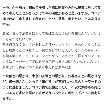
ー地元から離れ、初めて帰省した際に家族やみかん農業に対して改
めて考えたことがきっかけで今の活動があると思いますが、コロナ
禍で改めて食を通して考えたことや、発見、伝えたいことはありま
すか。
農家と食って消費者にとって実はこんなに近い存在なんだ、という
ことを伝えたいです。
普段何気なく食べているおにぎりやサンドウィッチの生い立ちをみ
ると農家にたどり着くし、調理をしている人がいる。そのポイント
を知る楽しさ。そこにロマンとかかっこよさとか、軽トラック、も
しくはスーパーカブで山を登る気持ち良さ…伝えたいなぁ。のちに
農家という職業につく若者が増えれば最高だよ。
ー自然との繋がり、東京の友達との繋がり、お客さんとの繋がりな
ど、優一朗さんにとって「繋がり」が充実した生活のキーワードの
ように感じました。コロナ禍で孤独だったり、不安な気持ちを抱え
ている人も多いと思いますがそういった方に何かアドバイスはあり
ますか。