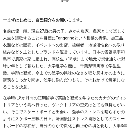
優一朗
ーまずはじめに、自己紹介をお願いします。
名前は優一朗。現在27歳の男の子。みかん農家。農家として楽しく
人生を謳歌することを目標にTangerineという柑橘の青果、加工品、
衣類などの販売、イベントへの出店、後継者・地域活性化への取り
組みなどを主としたブランドを運営しています。日本の愛媛県宇和
島市で農家の家に産まれ、高校生（18歳）まで地元で想像通りの野
球少年として暮らした。大学進学を機に、千葉県鴨川市で学生生
活。学部は観光。今までの勉学の興味のなさを取り戻すかのように
講義をしっかり聞き、勉学に励んだつもり。そのおかげで農家にな
ることを決意。
在学時に8か月間の短期留学で英語と観光を学ぶためカナダのヴィク
トリアという島へ行った。ヴィクトリアの空気はとても気持ちがい
い。そこでスケートボードと出会い、勉学のストレスを晴らすかの
ようにスケボー三昧の日々。帰国後はストレス発散としてのスケー
トボードの存在が、自分のなかで変化し向上心の塊と化し、大学3年