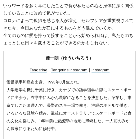
いうワードを多く耳にしたことで食が私たちの心と身体に深く関係
していることに改めて気がついた。
コロナによって孤独を感じる人が増え、セルフケアが重要視されて
きた今、今日あなたが口にするものをどう選んでいくか。
全てのものに愛を持って接することから始められれば、私たちのち
ょっとした日々を変えることができるのかもしれない。
優一朗（ゆういちろう）
Tangerine
｜
Tangerine Instagram
｜
Instagram
愛媛県宇和島市出身。1993年3月生まれ。
大学進学を機に千葉に行き、カナダでの語学留学の際にスケートボー
ドに出会う。在学中にみかん農家になることを決意した。卒業し、東
京でしこたま遊んで、長野のスキー場で働き、沖縄のホテルで働き、
いろいろな経験を積み、最後にオーストラリアでスケートボードと食
の文化を楽しみ、1年半前に愛媛県の地元に帰郷した。一人前のみか
ん農家になるために修行中。