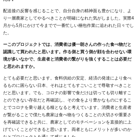
配送後の反響を感じることで、自分自身の精神面も豊かになり、よ
り一層農家としてやるべきことが明確になれた気がしました。実際4
月から5月にかけて今までで一番忙しい梱包作業に追われた日々でし
た。
ーこのプロジェクトでは、消費者は優一朗さんの作った食べ物だと
認識して買われたと思います。作る側と買う側が顔を合わせない環
境が多いなかで、生産者と消費者の繋がりを強くすることは必要だ
と思われますか。
とても必要だと思います。食料供給の安定、経済の発達により食べ
るものに困らない日本、それはとてもすごいことで尊敬すべきこと
だと思います。でも、コロナの影響で食だけは切っても切り離すこ
とのできない存在だと再確認し、その食をより豊かなものにするこ
とでコロナを乗り越える糧となると考えています。消費者と生産者
が繋がることで僕たち農家は食べ物をつくることの大切さや重要さ
を再確認できると共に、農家としてのモチベーションを直接的に上
げていくことができると思います。両者ともにメリットが多いのか
なとプロジェクトを通して感じました。