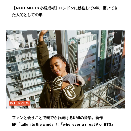
【NEUT MEETS 小袋成彬】ロンドンに移住して5年、磨いてき
た人間としての形
INTERVIEW
ファンと会うことで奏でられ続けるUMIの音楽。新作
EP「talkin to the wind』と『wherever u r feat V of BTS』