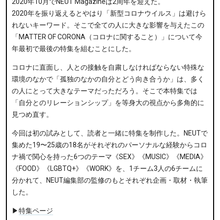
2020年10月でNEUT Magazineは2周年を迎えた。
2020年を振り返えるとやはり「新型コロナウイルス」は避けら
れないキーワード。そこで全ての人に大きな影響を与えたこの
「MATTER OF CORONA（コロナに関すること）」について今
年最初で最後の特集を組むことにした。
コロナに直面し、人との接触を自粛しなければならない特殊な
環境のなかで「孤独のなかの自分とどう向き合うか」は、多く
の人にとって大きなテーマだっただろう。そこで本特集では
「自分とのリレーションシップ」を等身大の視点から多角的に
見つめ直す。
今回は初の試みとして、読者と一緒に特集を制作した。NEUTで
集めた19〜25歳の18名がそれぞれのパーソナルな経験からコロ
ナ禍で関心を持った6つのテーマ《SEX》《MUSIC》《MEDIA》
《FOOD》《LGBTQ+》《WORK》を、1チーム3人の6チームに
分かれて、NEUT編集部の監修のもとそれぞれ企画・取材・執筆
した。
▶︎
特集ページ