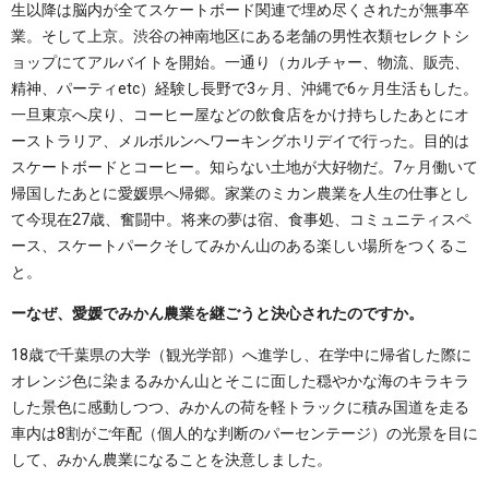
生以降は脳内が全てスケートボード関連で埋め尽くされたが無事卒
業。そして上京。渋谷の神南地区にある老舗の男性衣類セレクトシ
ョップにてアルバイトを開始。一通り（カルチャー、物流、販売、
精神、パーティetc）経験し長野で3ヶ月、沖縄で6ヶ月生活もした。
一旦東京へ戻り、コーヒー屋などの飲食店をかけ持ちしたあとにオ
ーストラリア、メルボルンへワーキングホリデイで行った。目的は
スケートボードとコーヒー。知らない土地が大好物だ。7ヶ月働いて
帰国したあとに愛媛県へ帰郷。家業のミカン農業を人生の仕事とし
て今現在27歳、奮闘中。将来の夢は宿、食事処、コミュニティスペ
ース、スケートパークそしてみかん山のある楽しい場所をつくるこ
と。
ーなぜ、愛媛でみかん農業を継ごうと決心されたのですか。
18歳で千葉県の大学（観光学部）へ進学し、在学中に帰省した際に
オレンジ色に染まるみかん山とそこに面した穏やかな海のキラキラ
した景色に感動しつつ、みかんの荷を軽トラックに積み国道を走る
車内は8割がご年配（個人的な判断のパーセンテージ）の光景を目に
して、みかん農業になることを決意しました。