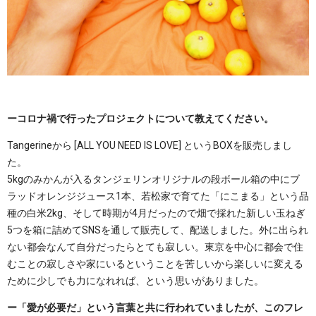
ーコロナ禍で行ったプロジェクトについて教えてください。
Tangerineから [ALL YOU NEED IS LOVE] というBOXを販売しまし
た。
5kgのみかんが入るタンジェリンオリジナルの段ボール箱の中にブ
ラッドオレンジジュース1本、若松家で育てた「にこまる」という品
種の白米2kg、そして時期が4月だったので畑で採れた新しい玉ねぎ
5つを箱に詰めてSNSを通して販売して、配送しました。外に出られ
ない都会なんて自分だったらとても寂しい。東京を中心に都会で住
むことの寂しさや家にいるということを苦しいから楽しいに変える
ために少しでも力になれれば、という思いがありました。
ー「愛が必要だ」という言葉と共に行われていましたが、このフレ