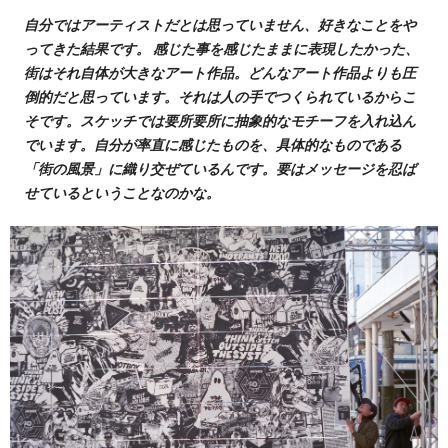
自分ではアーティストだとは思っていません、好きなことをや
ってきた結果です。 感じた事を感じたままに表現したかった、
街はそれ自体が大きなアート作品。どんなアート作品よりも圧
倒的だと思っています。それは人の手でつくられているからこ
そです。スケッチでは要所要所に抽象的なモチーフを入れ込ん
でいます。自分が率直に感じたものを、具体的なものである
「街の風景」に織り交ぜているんです。要はメッセージを忍ば
せているということなのかな。