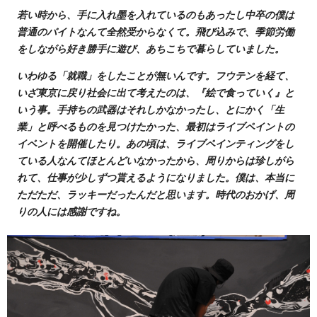
若い時から、手に入れ墨を入れているのもあったし中卒の僕は
普通のバイトなんて全然受からなくて。飛び込みで、季節労働
をしながら好き勝手に遊び、あちこちで暮らしていました。
いわゆる「就職」をしたことが無いんです。フウテンを経て、
いざ東京に戻り社会に出て考えたのは、『絵で食っていく』と
いう事。手持ちの武器はそれしかなかったし、とにかく「生
業」と呼べるものを見つけたかった、最初はライブペイントの
イベントを開催したり。あの頃は、ライブペインティングをし
ている人なんてほとんどいなかったから、周りからは珍しがら
れて、仕事が少しずつ貰えるようになりました。僕は、本当に
ただただ、ラッキーだったんだと思います。時代のおかげ、周
りの人には感謝ですね。