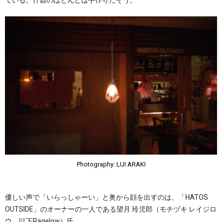
Photography: LUI ARAKI
優しい声で「いらっしゃーい」と奥から顔を出すのは、「HATOS
OUTSIDE」のオーナーの一人である望月 玲児郎（モチヅキ レイジロ
ウ、以下Ragelow）氏。