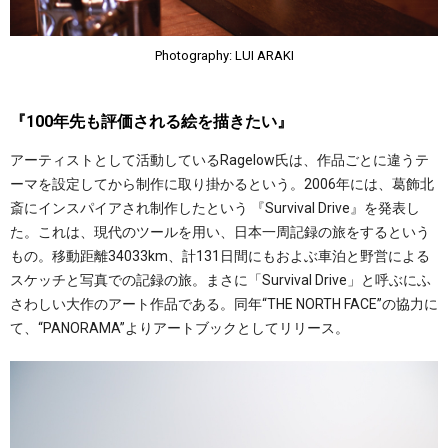
Photography: LUI ARAKI
『100年先も評価される絵を描きたい』
アーティストとして活動しているRagelow氏は、作品ごとに違うテ
ーマを設定してから制作に取り掛かるという。2006年には、葛飾北
斎にインスパイアされ制作したという 『Survival Drive』を発表し
た。これは、現代のツールを用い、日本一周記録の旅をするという
もの。移動距離34033km、計131日間にもおよぶ車泊と野営による
スケッチと写真での記録の旅。まさに「Survival Drive」と呼ぶにふ
さわしい大作のアート作品である。同年“THE NORTH FACE”の協力に
て、“PANORAMA”よりアートブックとしてリリース。