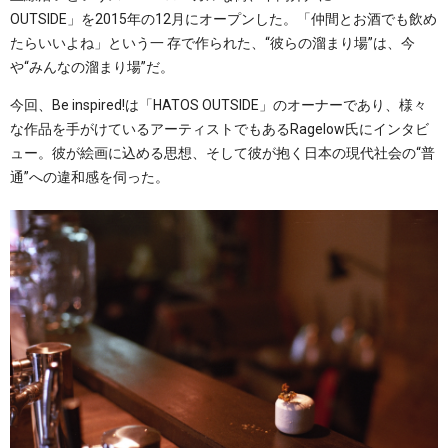
OUTSIDE」を2015年の12月にオープンした。「仲間とお酒でも飲め
たらいいよね」という一 存で作られた、“彼らの溜まり場”は、今
や“みんなの溜まり場”だ。
今回、Be inspired!は「HATOS OUTSIDE」のオーナーであり、様々
な作品を手がけているアーティストでもあるRagelow氏にインタビ
ュー。彼が絵画に込める思想、そして彼が抱く日本の現代社会の“普
通”への違和感を伺った。