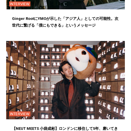
INTERVIEW
Ginger RootにYMOが示した「アジア人」としての可能性。次
世代に繋げる「僕にもできる」というメッセージ
INTERVIEW
【NEUT MEETS 小袋成彬】ロンドンに移住して5年、磨いてき