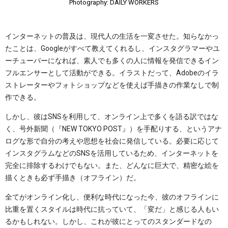
Photography: DAILY WORKERS
インターネットの普及は、現代人の生活を一変させた。知らなかっ
たことは、Googleがすべて教えてくれるし、インスタグラマーやユ
ーチューバーになれば、素人でも多くの人に情報を発信できるイン
フルエンサーとして活動ができる。イラストだって、Adobeのイラ
ストレーターやフォトショップなどを使えば手描きの作業なしで制
作できる。
しかし、彼はSNSを利用して、オンライン上で多くを語る訳ではな
く、号外新聞（『NEW TOKYO POST』）を手配りする、というアナ
ログな形で自分の考えや思想を社会に発信している。必要に応じて
インスタグラムなどのSNSを活用しているため、インターネットを
完全に排除するわけでもない。また、どんなに巨大で、精密な絵を
描くときも必ず手描き（オフライン）だ。
全てがオンライン化し、便利な時代になった今、彼のオフラインに
比重を置くスタイルは時代に抗っていて、「変だ」と感じる人もい
るかもしれない。しかし、これが彼にとってのスタンダードなの