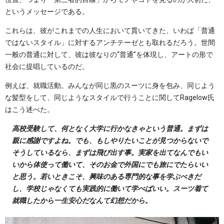
というメッセージである。
これらは、彼がこれまでの人生において貫いてきた、いわば「普通
ではないスタイル」に対するアンチテーゼとも取れるだろう。世間
一般の普通に対して、彼は彼なりの“普通”を体現し、アートの形で
社会に提唱しているのだ。
例えば、就職活動。みんなが同じ黒のスーツに身を包み、同じよう
な髪型をして、同じようなスタイルで行うことに関してRagelow氏
はこう述べた。
高校受験して、何となく大学に行かなきゃという普通。まずは
親に感謝ですよね。でも、もしやりたいことが見つからないで
そうしているなら、まずは飛び出す事。実家を出てなんでもい
いから体使って働いて、そのお金で外国にでも旅にでたらいい
と思う。若いときこそ、興味のある専門的な事を学ぶべきだ
し、学校じゃなくても実践的に働いて学べばいい。スーツ着て
就職したから一生安心だなんて幻想だから。