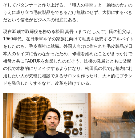
そしてパタンナーと作り上げる。「職人の手間」と「動物の命」の
うえに成り立つ毛皮製品をできるだけ無駄にせず、大切にするべき
だという信念がビジネスの根底にある。
現在35歳で取締役を務める松田 真吾（まつだ しんご）氏の祖父は、
1960年代、在日米軍やその家族に向けて毛皮を販売するアルバイト
をしたのち、毛皮商社に就職。外国人向けに作られた毛皮製品が日
本人のサイズに合わなかったため、修理を始めたことがきっかけで
祖母と共にTADFURを創業したのだそう。技術の発展とともに父親
の代で本格的にリメイクするようになり、松田氏の代では都内に利
用したい人が気軽に相談できるサロンを作ったり、大々的にブラン
ドを発信したりするなど、改革を続けている。