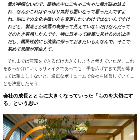
量が半端ないので、建物の中にごちゃごちゃに服が詰め込ま
れ、なんかこれはやっぱり気持ち悪いなって思ったんですよ
ね。別にその文化や扱い方を否定したいわけではないんですけ
れども、製造とか流通の裏側って見えていないだけなんだって
そのとき実感したんです。特に日本って綺麗に見せるのが上手
だし、国民性的にも清潔に保っておきたいもんなんで。そこで
初めて意識が芽生えて。
それまでは商売をできるだけ大きくしようと考えていたが、これ
をきっかけにいくらリメイクであっても、手を広げすぎて質が薄ま
っては望ましくないと、適正なボリュームで会社を経営していくこ
とを決意したそう。
会社の成長とともに大きくなっていった「ものを大切にす
る」という思い