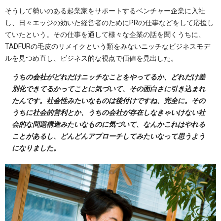
そうして勢いのある起業家をサポートするベンチャー企業に入社
し、日々エッジの効いた経営者のためにPRの仕事などをして応援し
ていたという。その仕事を通して様々な企業の話を聞くうちに、
TADFURの毛皮のリメイクという類をみないニッチなビジネスモデ
ルを見つめ直し、ビジネス的な視点で価値を見出した。
うちの会社がどれだけニッチなことをやってるか、どれだけ差
別化できてるかってことに気づいて、その面白さに引き込まれ
たんです。社会性みたいなものは後付けですね、完全に。その
うちに社会的営利とか、うちの会社が存在しなきゃいけない社
会的な問題構造みたいなものに気づいて、なんかこれはやれる
ことがあるし、どんどんアプローチしてみたいなって思うよう
になりました。