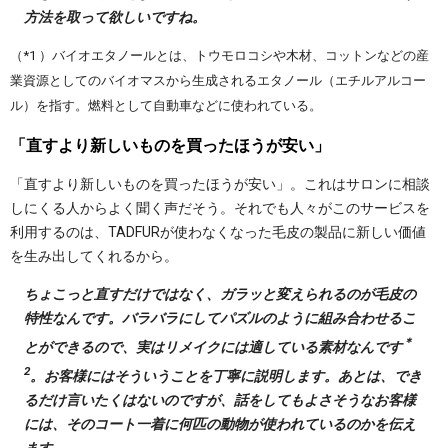
方法を取って欲しいですね。
（*1 ）バイオエタノールとは、トウモロコシや木材、コットンなどの産
業資源としてのバイオマスから生成されるエタノール（エチルアルコー
ル）を指す。燃料として自動車などに使われている。
「直すより新しいものを買ったほうが安い」
「直すより新しいものを買ったほうが安い」。これはサロンに相談
しにくる人からよく聞く声だそう。それでも人々がこのサービスを
利用するのは、TADFURが使わなくなった毛皮の製品に新しい価値
を生み出してくれるから。
ちょこっと直すだけではなく、ガラッと変えられるのが毛皮の
特性なんです。バラバラにしてパズルのように組み合わせるこ
＊
とができるので、実はリメイクには適している素材なんです
2
。お客様にはそういうことを丁寧に説明します。あとは、でき
るだけ言いたくはないのですが、話をしてもよさそうなお客様
には、そのコート一着に何匹の動物が使われているのかを伝え
ます。