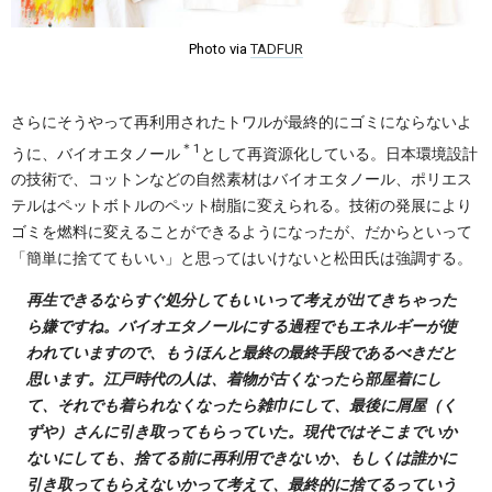
Photo via
TADFUR
さらにそうやって再利用されたトワルが最終的にゴミにならないよ
＊1
うに、バイオエタノール
として再資源化している。日本環境設計
の技術で、コットンなどの自然素材はバイオエタノール、ポリエス
テルはペットボトルのペット樹脂に変えられる。技術の発展により
ゴミを燃料に変えることができるようになったが、だからといって
「簡単に捨ててもいい」と思ってはいけないと松田氏は強調する。
再生できるならすぐ処分してもいいって考えが出てきちゃった
ら嫌ですね。バイオエタノールにする過程でもエネルギーが使
われていますので、もうほんと最終の最終手段であるべきだと
思います。江戸時代の人は、着物が古くなったら部屋着にし
て、それでも着られなくなったら雑巾にして、最後に屑屋（く
ずや）さんに引き取ってもらっていた。現代ではそこまでいか
ないにしても、捨てる前に再利用できないか、もしくは誰かに
引き取ってもらえないかって考えて、最終的に捨てるっていう