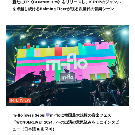
新たにEP《Greatest Hits》をリリースし、K-POPのジャンル
を卓越し続けるBalming Tigerが視る次世代の音楽シーン
INTERVIEW
m-flo loves Seoul
m-floに韓国最大規模の音楽フェス
「WONDERLIVET 2024」への出演の意気込みをミニインタビ
ュー（日本語 & 한국어）