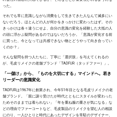
った。
それでも常に意識しながら消費をして生きてきた人なんて滅多にい
ないだろう。ほとんどの人が何かをきっかけに変わったはず。その
きっかけは各々違うにせよ、自分の意識の変化を経験した大抵の人
の頭に浮かぶ疑問があるのではないだろうか。「意識が変化する前
に買った、今となっては共感できない物とどうやって向き合ってい
くのか？」
そんな疑問を持つ人たちに、丁寧に「選択肢」を与えてくれるの
が、毛皮リメイクの老舗ブランド「TADFUR（タッドファー）」。
「一儲け」から、「ものを大切にする」マインドへ。若き
リーダーの意識変化
TADFURは1967年に創業され、今年51年目となる毛皮リメイクの老
舗ブランド。「親に譲り受けたが時代とともにスタイルが変わった
ためそのままでは着られない」「年を重ね服の重さが気になる」な
どの理由でファーコートなど、毛皮製品のリメイクを望む人の相談
にのり、一人ひとりと時代にあったデザインを常駐のデザイナー、