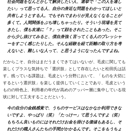
社会問題をなんとかして解決したい人、選挙で「この人を通し
たい」って思ってる人、自分の身近な問題をわかってほしいと
共有しようとする人。でもそれでまわりが見えなくなることが
多くて。人間関係をぶち壊しちゃったり。そういう現場を見て
きたし、僕も友達に「？」って顔をされたこともあった。そこ
から少し抜けてみると、僕自身強く言ってくる人のプレッシャ
ーをすごく感じたりした。そんな経験を経て距離の取り方を考
えないと、難しいな人って、と思うようになったんですよね。
だからこそ、自分はまだうまくできてはいないが、毛皮に関しても
楽しくプラスな気持ちで「選択肢」として存在したいと松田氏は話
す。残っている課題は、毛皮という分野において、「ものを大切に
するという選択肢」を楽しく提供していくことであり、毛皮という
ものの特色上、利用者の年代が高めのアッパー層に集中している現
状に対して工夫することだという。
今の自分の金銭感覚で、うちのサービスはなかなか利用できな
いですよ、やっぱり（笑）「たっけー」て思うんですよ（笑）
もちろん良いものにはそれだけお金を掛ける価値もあるし、そ
れだけの職人さんたちの手間がかかるんです。そこをもうちょ