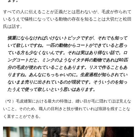
すべての人に伝えることが正義だとは思わないが、毛皮が作られて
いるうえで犠牲になっている動物の存在を知ることは大切だと松田
氏は話す。
慎重にならなければいけないトピックですが、それでも知って
いて欲しいですね。一匹の動物からコートができていると思っ
ている方も少なくないんです。それは実はあり得ない話で。ロ
ングコートだと、ミンクのようなイタチ科の動物であれば40匹
分の毛皮が使われていることもあります。リスで作ることもあ
りますね。あんなにちっちゃいのに。生産過程が知らされてい
ないまま売りに出されているのが現状です。そういうのを知っ
たうえで使って欲しいという思いはあります。
（*2 ）毛皮縫製における最大の特徴は、縫い目が毛に隠れてほぼ見えな
いこと。そのため、職人の目利きと技が優れていれば痕跡を残すことな
く直すことができる。