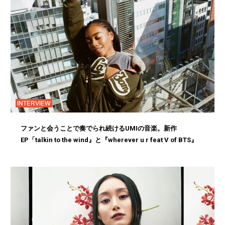
INTERVIEW
ファンと会うことで奏でられ続けるUMIの音楽。新作
EP「talkin to the wind』と『wherever u r feat V of BTS』