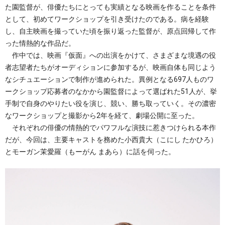
た園監督が、俳優たちにとっても実績となる映画を作ることを条件
として、初めてワークショップを引き受けたのである。病を経験
し、自主映画を撮っていた頃を振り返った監督が、原点回帰して作
った情熱的な作品だ。
作中では、映画『仮面』への出演をかけて、さまざまな境遇の役
者志望者たちがオーディションに参加するが、映画自体も同じよう
なシチュエーションで制作が進められた。異例となる697人ものワ
ークショップ応募者のなかから園監督によって選ばれた51人が、挙
手制で自身のやりたい役を演じ、競い、勝ち取っていく。その濃密
なワークショップと撮影から2年を経て、劇場公開に至った。
それぞれの俳優の情熱的でパワフルな演技に惹きつけられる本作
だが、今回は、主要キャストを務めた小西貴大（こにし たかひろ）
とモーガン茉愛羅（もーがん まあら）に話を伺った。