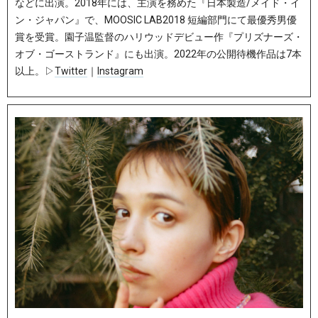
などに出演。2018年には、主演を務めた『日本製造/メイド・イ
ン・ジャパン』で、MOOSIC LAB2018 短編部門にて最優秀男優
賞を受賞。園子温監督のハリウッドデビュー作『プリズナーズ・
オブ・ゴーストランド』にも出演。2022年の公開待機作品は7本
以上。▷
Twitter
｜
Instagram