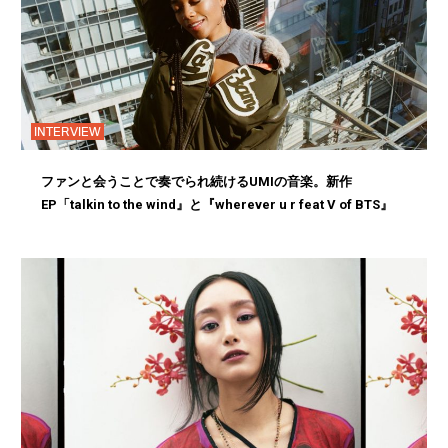
INTERVIEW
ファンと会うことで奏でられ続けるUMIの音楽。新作
EP「talkin to the wind』と『wherever u r feat V of BTS』