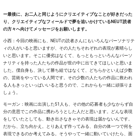
ー最後に、お二人と同じようにクリエイティブなことが好きだった
り、クリエイティブなフィールドで夢を追いかけているNEUT読者
の方々へ向けてメッセージをお願いします。
小西：今回の映画にも、NEUTの読者さんにもいろんなパーソナリテ
ィの人がいると思いますが、その人たちそれぞれの表現が素晴らし
いと思います。そこに優劣はなくて、もっともっといろんなパーソ
ナリティを持った人たちの作品が世の中に出てきてほしいと思いま
した。僕自身も、決して勝ち組ではなくて、どちらかといえば少数
の、芸術をやっている人間です。その少数の人たちの作品に救われ
る人もきっといっぱいいると思うので、これからも一緒に頑張りま
しょう。
モーガン：映画に出演した51人も、その他の応募者も少なからず自
分の意思でこの作品に携わろうとした人だと思います。どんな表現
をしていたとしても、動き出さなきゃその表現は届かないんです。
だから、立ち向かえ。とりあえず作ってみる、自分の体一つで何を
表現できるのか考えてみる。そうやって一緒に動いていけたら、面