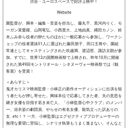
渋谷・ユーロスペースで好評上映中！
Website
園監督が、脚本・編集・音楽を担当し、藤丸千、黒河内りく、モ
ーガン茉愛羅、山岡竜弘、小西貴大、上地由真、縄田カノン、鈴
木ふみ奈ら役者の卵たちのほかに一般応募から参加し、ワークシ
ョップの役者選抜51人に選ばれた藤田朋子、田口主将や、園組
常連としてキャスティングされた吹越満、渡辺哲、諏訪太朗が参
加。すでに、世界12の国際映画祭で上映され、昨年10月に開催
された第49回モントリオール・シネヌーヴォー映画祭では《観
客賞》を受賞！
＜あらすじ＞
鬼才カリスマ映画監督・小林正の新作オーディションに出演を狙
う者たちが押し寄せた。興味本位で応募してきた者、夫の意思を
継ぎ女優を目指す若き未亡人、「小林監督心中クラブ」のメンバ
ー、浴衣姿の劇団員、やらせの有名女優、殺気立った訳ありの
女…etc！？ 一方、小林監督はエグゼクティブプロデューサーの
無理な要望に苦悩し、シナリオ執筆もうまく進まない。そんなと