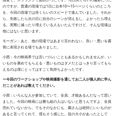
感覚で、スリリングで面白かったです。12日間くらいの撮影だった
のですが、普通の現場では1日に台本10〜15ページくらいのところ
を、今回の現場では倍くらいのスピードで進んでいました。それか
ら、失敗したら次の日に自分のシーンが消えるし、よかったら増え
る。実際に減ったり増えている人もいたんですけど、そんな現場は
他にはないと思います。
モーガン：あと、他の現場ではあまり言われない、良い・悪いを露
骨に表現される場でもありました。
小西：今の映画界では言いづらいこともあるかもしれませんが、い
いものを褒めてもらえる・悪いものはダメだとはっきり言ってもら
えるのは僕にとってはすごく気持ちよかったです。
ー今回のワークショップや映画撮影を通してお二人が個人的に学ん
だことがあれば教えてください。
小西：いろんな人が参加していて、全員、才能あるんだなって思い
ました。今回の映画には勝ち組の人はいないと思うんですよ、全員
売れていないから。でもそのなかにも、園さんは絶対にいいものが
あると言ってくれて、僕もそう感じた。役の大小があったとして