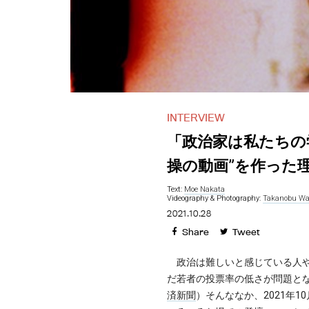
INTERVIEW
「政治家は私たちの学
操の動画”を作った
Text:
Moe Nakata
Videography & Photography:
Takanobu Wa
2021.10.28
Share
Tweet
政治は難しいと感じている人や
だ若者の投票率の低さが問題とな
済新聞
）そんななか、2021年