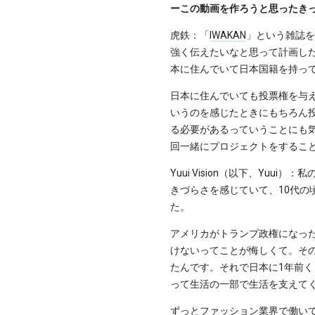
ーこの動画を作ろうと思ったき
虎鉄：「
IWAKAN
」という雑誌を
強く伝えたいなと思って計画し
本に住んでいて日本国籍を持っ
日本に住んでいても投票権を与
いうのを感じたときにもちろん
る必要があるっていうことにも気
回一緒にプロジェクトをするこ
Yuui Vision（以下、Y
きづらさを感じていて、10代
た。
アメリカがトランプ政権になっ
けないってことが悔しくて。そ
たんです。それで日本に1年前
って生活の一部で生活を支えて
ずっとファッション業界で働い