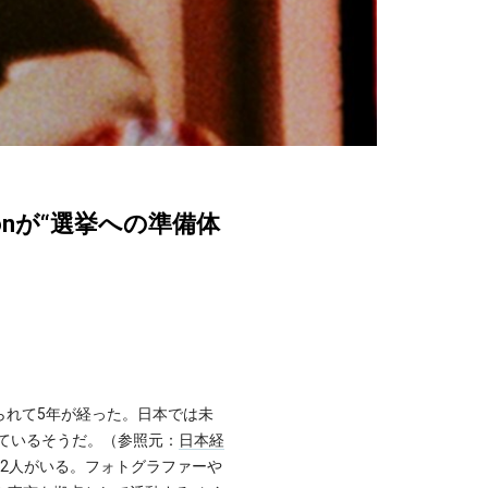
onが“選挙への準備体
られて5年が経った。日本では未
いているそうだ。（参照元：
日本経
者2人がいる。フォトグラファーや