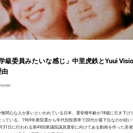
級委員みたいな感じ」中里虎鉄とYuui Visi
理由
tanabe
無関心な人が多いといわれている日本。選挙権年齢が18歳に引き下げ
っている。1969年衆院選から年代別投票率で20代が最下位なのが続
10月31日に行われる第49回衆議院議員選挙に向けてある動画を作った若