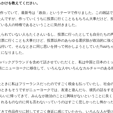
っかけを教えてください。
作っていて、最新号は「政自」というテーマで作りました。この雑誌で
たんですが、作っていくうちに投票に行くことももちろん大事だけど、
ている人の特権であるということに気付きました。
えられていない人もたくさんいるし、投票に行ったとしても自分たちの
投票に行くことも大事だけど、投票以外のあらゆる選択肢が政治的に強
付いて。そんなときに同じ思いを持って何かしようとしていたYuuiち
とになりました。
uui）：私のバックグラウンドを含めて話させていただくと、私は中国と日本
の頃にニューヨークに移住して、いろんな人やいろんなカルチャーのある
たときに私はフリーランスだったのですごく税金も払っていたし、社会
のときもそうですがニューヨークでは、友達と遊んだら、彼氏の話をす
くらいに帰ってきて、みんなが政治のことに興味がないということに良く
くれるものなのに何も言わないっていうのはすごく悲しかったし怖かっ
てきて作品作りに対してすごく身近に感じていたから、いろんな人が受