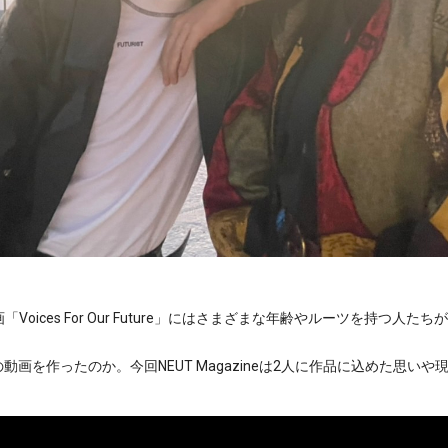
「Voices For Our Future」にはさまざまな年齢やルーツを持つ
画を作ったのか。今回NEUT Magazineは2人に作品に込めた思い