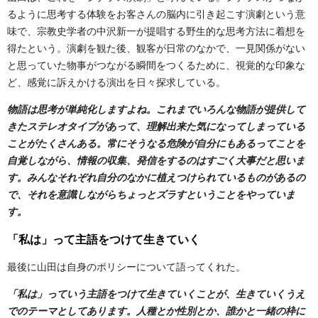
るように思考する体験をお客さんの脳内に引き起こす演劇という意
味で、宗教史学者の中沢新一が提唱する野生的な思考方法に着想を
得たという。演劇を観た後、観客が日常のなかで、一見関係がない
と思っていた物事がつながる瞬間をつくるために、視覚的な印象な
ど、感覚に訴えかける演出を日々探求している。
物語は思考が単純化しますよね。これまでいろんな物語が提供して
きたステレオタイプがあって、理解出来た気になってしまっている
ことがたくさんある。常にそうなる危険が自分にもあるってことを
自覚しながら、情報の収集、発信をするのはすごく大事だと思いま
す。みんなそれぞれ自分のなかに植えつけられているものがあるの
で、それを意識しながらちょっとズラすということをやっていま
す。
「私は」って主語をつけて生きていく
最後に山田は自身のポリシーについて語ってくれた。
「私は」っていう主語をつけて生きていくことが、生きていくうえ
でのテーマとしてあります。人種とか性別とか、誰かと一緒の枠に