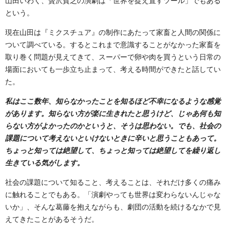
山田いわく、贅沢貧乏の演劇は「世界を捉え直すツール」でもある
という。
現在山田は『ミクスチュア』の制作にあたって家畜と人間の関係に
ついて調べている。するとこれまで意識することがなかった家畜を
取り巻く問題が見えてきて、スーパーで卵や肉を買うという日常の
場面においても一歩立ち止まって、考える時間ができたと話してい
た。
私はここ数年、知らなかったことを知るほど不幸になるような感覚
があります。知らない方が楽に生きれたと思うけど、じゃあ何も知
らない方がよかったのかというと、そうは思わない。でも、社会の
課題について考えないといけないときに辛いと思うこともあって。
ちょっと知っては絶望して、ちょっと知っては絶望してを繰り返し
生きている気がします。
社会の課題について知ること、考えることは、それだけ多くの痛み
に触れることでもある。「演劇やっても世界は変わらないんじゃな
いか」、そんな葛藤を抱えながらも、劇団の活動を続けるなかで見
えてきたことがあるそうだ。