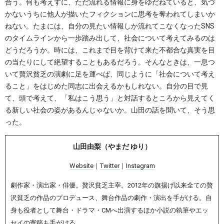
合う。何も考えずに、ただ流れる情報に身をゆだねていると、気づ
かないうちに他人が描いたフィクションに思考を奪われてしまいか
ねない。たまには、自分の見たい情報しか流れてこなくなったSNS
のタイムラインから一歩踏み出して、社会について考えてみるのは
どうだろうか。時には、これまで目を背けて来た不都合な真実を目
の当たりにして絶望することもあるだろう。そんなときは、一息つ
いて贅沢貧乏の演劇に足を運べば、同じように「社会について考え
ること」をはじめた同志に出会えるかもしれない。自分の目で見
て、頭で考えて、「私はこう思う」と対話するところから見えてく
る新しい社会の姿があるんじゃないか。山田の話を聞いて、そう思
った。
山田由梨（やまだ ゆり）
Website
｜
Twitter
｜
Instagram
劇作家・演出家・俳優。贅沢貧乏主宰。2012年の旗揚げ以来全ての贅
沢貧乏の作品のプロデュース、舞台作品の劇作・演出を手がける。自
身も役者として舞台・ドラマ・CMへ出演するほか小説の執筆やエッ
セイの寄稿も手がける。