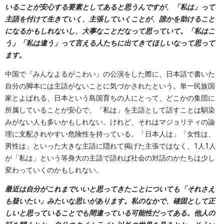
いることが安心する要素としてあると思うんですが、「私は」って
主語を付けて生きていく、主張していくことが、誰かを助けること
になるかもしれないし、大事なことだなって思っていて。「私はこ
う」「私は違う」って言える人たちに出てきてほしいなって思って
ます。
中国で『みんなよるがこわい』の公演をした際に、日本語で書いた
自分の脚本には主語がないことに気づかされたという。単一民族国
家とよばれる、日本という島国育ちの人にとって、どこかの集団に
所属していることが安心で、「私は」を主語として話すことは馴染
みがない人も多いかもしれない。けれど、それはマジョリティの論
理に支配されやすい危険性を持っている。「日本人は」「女性は、
男性は」といった大きな主語に隠れて掲げた主張ではなく、1人1人
が「私は」という等身大の主語で語れば社会の対話のかたちは少し
変わっていくのかもしれない。
最近は自分がこれまでいいと思ってきたことについても「それさえ
も疑いたい」みたいな思いがあります。私のなかで、確固として正
しいと思っていることでも間違っている可能性だってある。他人の