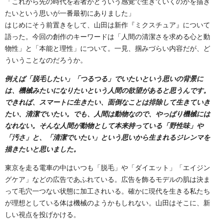
「これから先の時代を若者がどういう感覚で生きていくのかを描き
たいという思いが一番最初にありました」
はじめにそう前置きをして、山田は新作『ミクスチュア』について
語った。今回の創作のキーワードは「人間の清潔さを求める心と動
物性」と「本能と理性」について。一見、掴みづらい内容だが、ど
ういうことなのだろうか。
例えば「脱毛したい」「つるつる」でいたいという思いの背景に
は、機械みたいになりたいという人間の欲望があると思うんです。
できれば、スマートに生きたい、面倒なことは排除して生きていき
たい、清潔でいたい。でも、人間は動物なので、やっぱり機械には
なれない。そんな人間が動物として本来持っている「野性味」や
「汚さ」と、「清潔でいたい」という思いから生まれるジレンマを
描きたいと思いました。
東京を走る電車の中はいつも「脱毛」や「ダイエット」「エイジン
グケア」などの広告であふれている。広告を飾るモデルの肌は決ま
って毛穴一つない状態に加工されいる。確かに現代を生きる私たち
が理想としている体は機械のようかもしれない。山田はそこに、新
しい視点を投げかける。