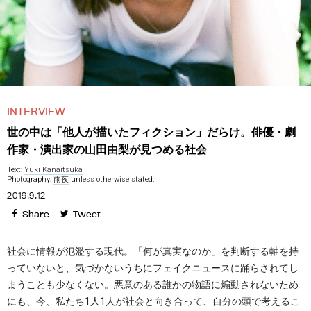
INTERVIEW
世の中は「他人が描いたフィクション」だらけ。俳優・劇
作家・演出家の山田由梨が見つめる社会
Text:
Yuki Kanaitsuka
Photography:
雨夜
unless otherwise stated.
2019.9.12
Share
Tweet
社会に情報が氾濫する現代。「何が真実なのか」を判断する軸を持
っていないと、気づかないうちにフェイクニュースに踊らされてし
まうことも少なくない。悪意のある誰かの物語に煽動されないため
にも、今、私たち1人1人が社会と向き合って、自分の頭で考えるこ