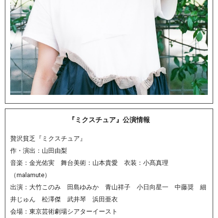
『ミクスチュア』公演情報
贅沢貧乏『ミクスチュア』
作・演出：山田由梨
音楽：金光佑実 舞台美術：山本貴愛 衣装：小髙真理
（malamute）
出演：大竹このみ 田島ゆみか 青山祥子 小日向星一 中藤奨 細
井じゅん 松澤傑 武井琴 浜田亜衣
会場：東京芸術劇場シアターイースト