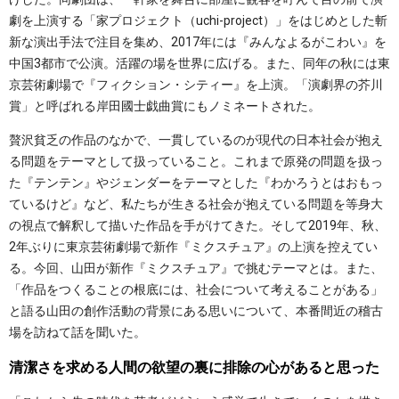
劇を上演する「家プロジェクト（uchi-project）」をはじめとした斬
新な演出手法で注目を集め、2017年には『みんなよるがこわい』を
中国3都市で公演。活躍の場を世界に広げる。また、同年の秋には東
京芸術劇場で『フィクション・シティー』を上演。「演劇界の芥川
賞」と呼ばれる岸田國士戯曲賞にもノミネートされた。
贅沢貧乏の作品のなかで、一貫しているのが現代の日本社会が抱え
る問題をテーマとして扱っていること。これまで原発の問題を扱っ
た『テンテン』やジェンダーをテーマとした『わかろうとはおもっ
ているけど』など、私たちが生きる社会が抱えている問題を等身大
の視点で解釈して描いた作品を手がけてきた。そして2019年、秋、
2年ぶりに東京芸術劇場で新作『ミクスチュア』の上演を控えてい
る。今回、山田が新作『ミクスチュア』で挑むテーマとは。また、
「作品をつくることの根底には、社会について考えることがある」
と語る山田の創作活動の背景にある思いについて、本番間近の稽古
場を訪ねて話を聞いた。
清潔さを求める人間の欲望の裏に排除の心があると思った