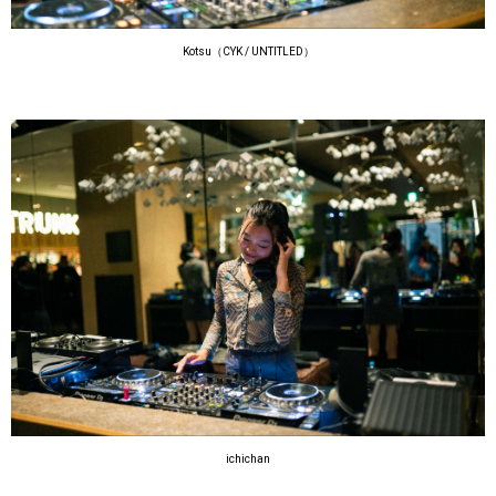
Kotsu（CYK / UNTITLED）
ichichan