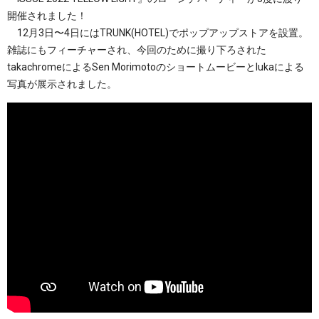
開催されました！
12月3日〜4日にはTRUNK(HOTEL)でポップアップストアを設置。
雑誌にもフィーチャーされ、今回のために撮り下ろされた
takachromeによるSen Morimotoのショートムービーとlukaによる
写真が展示されました。