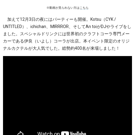
※動画が見られない方は
こちら
加えて12月3日の夜にはパーティーも開催。Kotsu（CYK /
UNTITLED）、ichichan、MIRRROR、そしてAn toiがDJやライブをし
ました。スペシャルドリンクには世界初のクラフトコーラ専門メー
カーである伊良（いよし）コーラが出店。本イベント限定のオリジ
ナルカクテルが大人気でした。総勢約400名が来場しました！