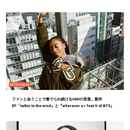
INTERVIEW
ファンと会うことで奏でられ続けるUMIの音楽。新作
EP「talkin to the wind』と『wherever u r feat V of BTS』