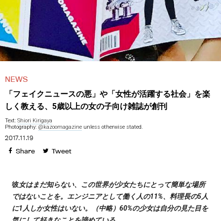
NEWS
「フェイクニュースの悪」や「女性が活躍する社会」を楽
しく教える、5歳以上の女の子向け雑誌が創刊
Text:
Shiori Kirigaya
Photography:
@kazoomagazine
unless otherwise stated.
2017.11.19
Share
Tweet
彼
女はまだ知らない、この世界が少女たちにとって簡単な場所
ではないことを。エンジニアとして働く人の11%、料理長の5人
に1人しか女性はいない。（中略）60%の少女は自分の見た目を
気にして好きなことを諦めている。