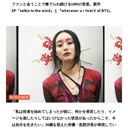
ファンと会うことで奏でられ続けるUMIの音楽。新作
EP「talkin to the wind』と『wherever u r feat V of BTS』
INTERVIEW
「私は役者を始めてしまったが故に、何かを発言したり、イメ
ージを崩したりしてはいけなかった状況があったからこそ、今
は自分を生きたい」30歳を迎えた俳優・忽那汐里が表現してい