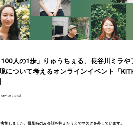
りも100人の1歩」りゅうちぇる、長谷川ミラ
について考えるオンラインイベント「KITKAT 
】
herwise stated.
で実施しました。撮影時のみ会話を控えたうえでマスクを外しています。