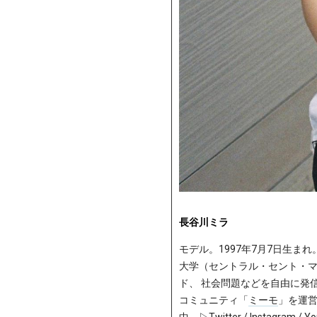
長谷川ミラ
モデル。1997年7月7日生まれ。
大学（セントラル・セント・
ド、 社会問題などを自由に発
コミュニティ「
ミーモ
」を運営
中。▷
Twitter
/
Instagram
/
Yo