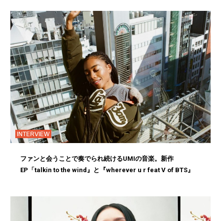
INTERVIEW
ファンと会うことで奏でられ続けるUMIの音楽。新作
EP「talkin to the wind』と『wherever u r feat V of BTS』