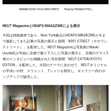
WASABI SOUR / YUZU-MISO SPRITZ Photo by TRUNK(HOTEL)
NEUT MagazineとHEAPS MAGAZINEによる展示
今回は姉妹媒体であり、New York拠点のHEAPS MAGAZINEが今ま
で撮影してきた記事の写真の展示と新聞「8001 STREET（ヤオワン
ストリート）」を配布した。NEUT Magazineは写真家のNaoki
Usuda氏が年始に京都で撮り下ろした写真の展示と、京都のゲスト3
者のインタビューが掲載された号外新聞「NEUT EXTRA! KYOTO
EDITION」を配布した。今回のテーマに合わせて、NEUTオリジナル
の手拭いや枡、スウェット、Tシャツを制作し、ギャラリー内のポ
ップアップで販売した。