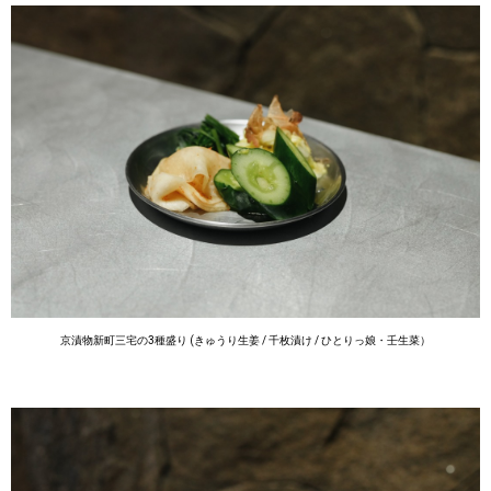
京漬物新町三宅の3種盛り (きゅうり生姜 / 千枚漬け / ひとりっ娘・壬生菜）