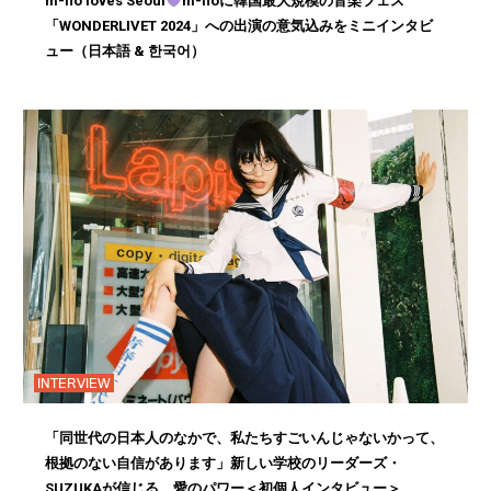
m-flo loves Seoul
m-floに韓国最大規模の音楽フェス
「WONDERLIVET 2024」への出演の意気込みをミニインタビ
ュー（日本語 & 한국어）
INTERVIEW
「同世代の日本人のなかで、私たちすごいんじゃないかって、
根拠のない自信があります」新しい学校のリーダーズ・
SUZUKAが信じる、愛のパワー＜初個人インタビュー＞