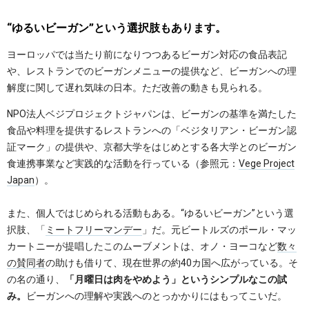
“ゆるいビーガン”という選択肢もあります。
ヨーロッパでは当たり前になりつつあるビーガン対応の食品表記
や、レストランでのビーガンメニューの提供など、ビーガンへの理
解度に関して遅れ気味の日本。ただ改善の動きも見られる。
NPO法人ベジプロジェクトジャパンは、ビーガンの基準を満たした
食品や料理を提供するレストランへの「ベジタリアン・ビーガン認
証マーク」の提供や、京都大学をはじめとする各大学とのビーガン
食連携事業など実践的な活動を行っている（参照元：
Vege Project
Japan
）。
また、個人ではじめられる活動もある。“ゆるいビーガン”という選
択肢、「
ミートフリーマンデー
」だ。元ビートルズのポール・マッ
カートニーが提唱したこのムーブメントは、オノ・ヨーコなど
数々
の賛同者
の助けも借りて、現在世界の約40カ国へ広がっている。そ
の名の通り、
「月曜日は肉をやめよう」というシンプルなこの試
み。
ビーガンへの理解や実践へのとっかかりにはもってこいだ。