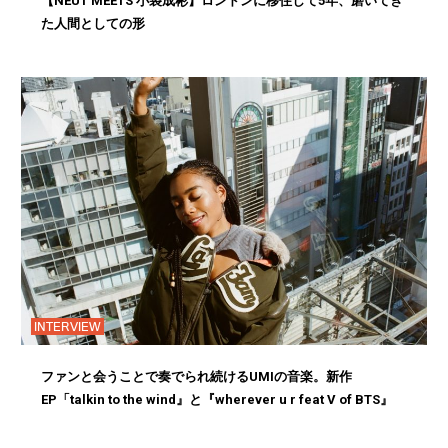
【NEUT MEETS 小袋成彬】ロンドンに移住して5年、磨いてき
た人間としての形
INTERVIEW
ファンと会うことで奏でられ続けるUMIの音楽。新作
EP「talkin to the wind』と『wherever u r feat V of BTS』