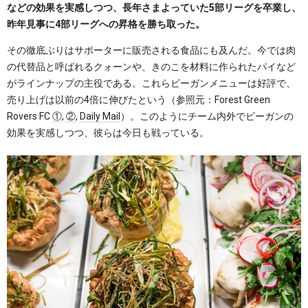
などの効果を実感しつつ、長年さまよっていた5部リーグを卒業し、
昨年見事に4部リーグへの昇格を勝ち取った。
その徹底ぶりはサポーターに販売される食品にも及んだ。今では肉
の代替品と呼ばれるクォーンや、きのこを材料に作られたパイなど
がラインナップの主役である。これらビーガンメニューは好評で、
売り上げは以前の4倍に伸びたという（参照元：Forest Green
Rovers FC
①
,
②
,
Daily Mail
）。このようにチーム内外でビーガンの
効果を実感しつつ、彼らは今日も戦っている。