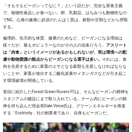
「そもそもビーガンってなに？」という話だが、完全な菜食主義
で、植物性食品しか食べない。卵、乳製品、はちみつも動物性なの
でNG。心身の健康に必須のたんぱく質は、穀類や豆類などから摂取
する。
倫理的、先天的な体質、健康のためなど、ビーガンになる理由は
様々だが、最もポピュラーなのがその人の信条だろう。
アスリート
は「肉食」というイメージがあるかもしれないが、実は環境への配
慮や動物愛護の観点からビーガンになる選手は多い。
それには、食
肉を生産するために家畜のエサとなる穀類も生産しなければならな
いことや、家畜が放出する二酸化炭素やメタンガスなどが引き起こ
す環境破壊が関係している。
冒頭に紹介したForest Green Rovers FCは、そんなビーガンの精神を
スタジアムの建設にまで取り入れている。チーム内にビーガンの精
神を持ち込んだ現会長Dale Vince氏は、グリーンエネルギーを推進
する「Ecotricity」社の創業者であり、自身もビーガンだ。