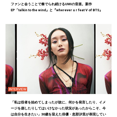
ファンと会うことで奏でられ続けるUMIの音楽。新作
EP「talkin to the wind』と『wherever u r feat V of BTS』
INTERVIEW
「私は役者を始めてしまったが故に、何かを発言したり、イメ
ージを崩したりしてはいけなかった状況があったからこそ、今
は自分を生きたい」30歳を迎えた俳優・忽那汐里が表現してい