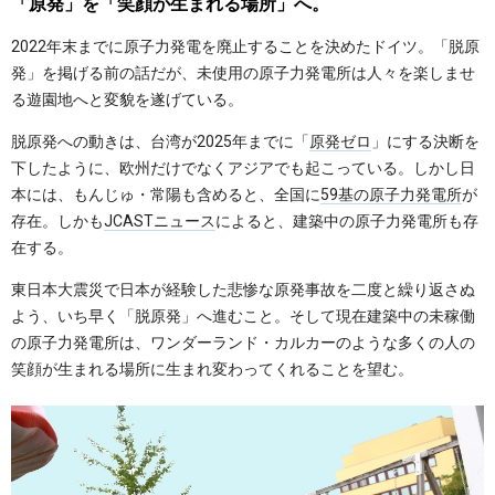
「原発」を「笑顔が生まれる場所」へ。
2022年末までに原子力発電を廃止することを決めたドイツ。「脱原
発」を掲げる前の話だが、未使用の原子力発電所は人々を楽しませ
る遊園地へと変貌を遂げている。
脱原発への動きは、台湾が2025年までに「
原発ゼロ
」にする決断を
下したように、欧州だけでなくアジアでも起こっている。しかし日
本には、もんじゅ・常陽も含めると、全国に
59基の原子力発電所
が
存在。しかも
JCASTニュース
によると、建築中の原子力発電所も存
在する。
東日本大震災で日本が経験した悲惨な原発事故を二度と繰り返さぬ
よう、いち早く「脱原発」へ進むこと。そして現在建築中の未稼働
の原子力発電所は、ワンダーランド・カルカーのような多くの人の
笑顔が生まれる場所に生まれ変わってくれることを望む。