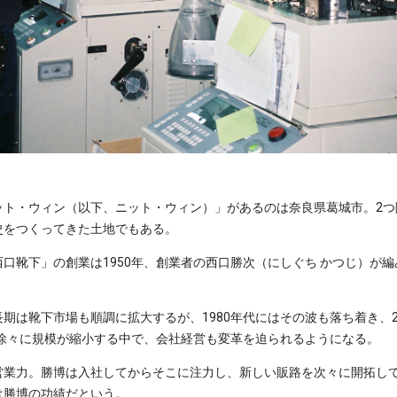
ット・ウィン（以下、ニット・ウィン）」があるのは奈良県葛城市。2つ
史をつくってきた土地でもある。
口靴下」の創業は1950年、創業者の西口勝次（にしぐち かつじ）が
期は靴下市場も順調に拡大するが、1980年代にはその波も落ち着き、
は徐々に規模が縮小する中で、会社経営も変革を迫られるようになる。
営業力。勝博は入社してからそこに注力し、新しい販路を次々に開拓し
は勝博の功績だという。