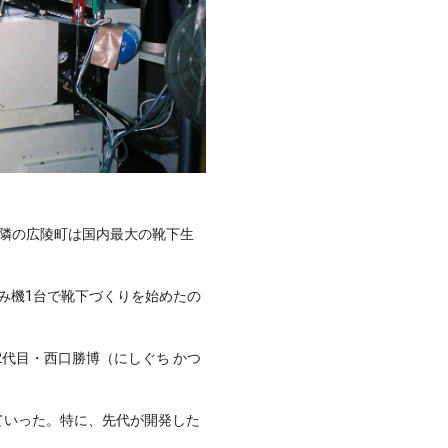
隣の広陵町は国内最大の靴下生
編み機1台で靴下づくりを始めたの
2代目・西口勝博（にしぐち かつ
ていった。特に、先代が開発した