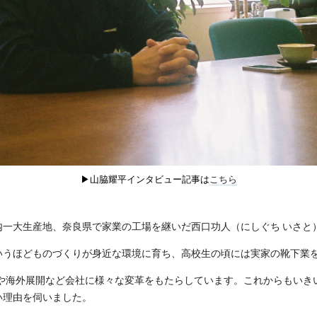
▶︎山脇耀平インタビュー記事は
こちら
内一大生産地、奈良県で家業の工場を継いだ西口功人（にしぐち いさと
いうほどものづくりが身近な環境に育ち、高校生の頃には実家の靴下業
業や海外展開など会社に様々な変革をもたらしています。これからもいき
い理由を伺いました。