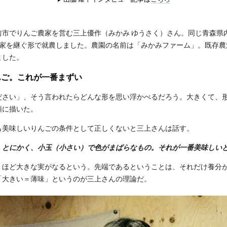
前市でりんご農家を営む三上優作（みかみ ゆうさく）さん。同じ青森県
実家を継ぐ形で就農しました。農園の名前は「みかみファーム」。既存農
ました。
んご。これが一番まずい
ださい」、そう言われたらどんな形を思い浮かべるだろう。大きくて、
頭に描いた。
も美味しいりんごの条件として正しくないと三上さんは話す。
、とにかく、小玉（小さい）で色がまばらなもの。それが一番美味しい
くほど大きな実がなるという。先端であるということは、それだけ養分
「大きい＝薄味」というのが三上さんの理論だ。