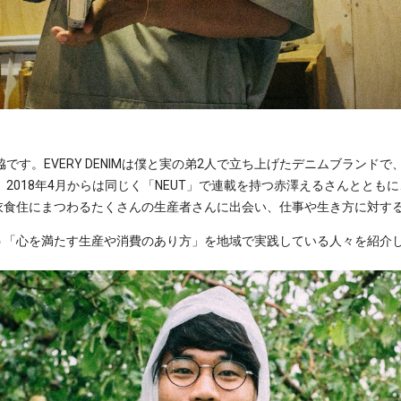
の山脇です。EVERY DENIMは僕と実の弟2人で立ち上げたデニムブラン
 2018年4月からは同じく「NEUT」で連載を持つ赤澤えるさんととも
衣食住にまつわるたくさんの生産者さんに出会い、仕事や生き方に対す
う「心を満たす生産や消費のあり方」を地域で実践している人々を紹介