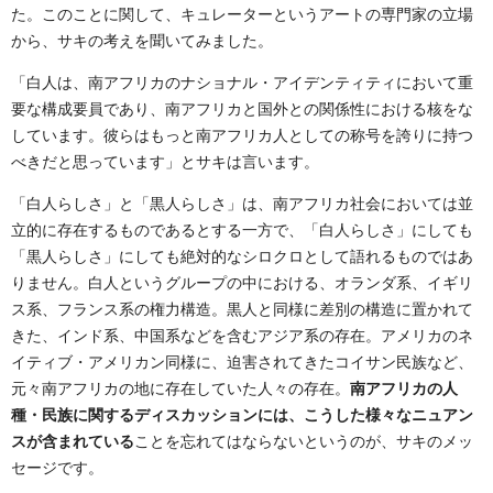
た。このことに関して、キュレーターというアートの専門家の立場
から、サキの考えを聞いてみました。
「白人は、南アフリカのナショナル・アイデンティティにおいて重
要な構成要員であり、南アフリカと国外との関係性における核をな
しています。彼らはもっと南アフリカ人としての称号を誇りに持つ
べきだと思っています」とサキは言います。
「白人らしさ」と「黒人らしさ」は、南アフリカ社会においては並
立的に存在するものであるとする一方で、「白人らしさ」にしても
「黒人らしさ」にしても絶対的なシロクロとして語れるものではあ
りません。白人というグループの中における、オランダ系、イギリ
ス系、フランス系の権力構造。黒人と同様に差別の構造に置かれて
きた、インド系、中国系などを含むアジア系の存在。アメリカのネ
イティブ・アメリカン同様に、迫害されてきたコイサン民族など、
元々南アフリカの地に存在していた人々の存在。
南アフリカの人
種・民族に関するディスカッションには、こうした様々なニュアン
スが含まれている
ことを忘れてはならないというのが、サキのメッ
セージです。