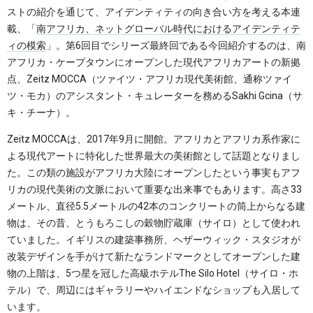
ストの紹介を通じて、アイデンティティの向き合い方を考える本連
載、「
南アフリカ、ネットグローバル時代におけるアイデンティテ
ィの模索
」。第6回目でシリーズ最終回である今回紹介するのは、南
アフリカ・ケープタウンにオープンした現代アフリカアートの新拠
点、Zeitz MOCCA（ツァイツ・アフリカ現代美術館、通称ツァイ
ツ・モカ）のアシスタント・キュレーターを務めるSakhi Gcina（サ
キ・チーナ）。
Zeitz MOCCAは、2017年9月に開館。アフリカとアフリカ系作家に
よる現代アートに特化した世界最大の美術館として話題となりまし
た。この類の施設がアフリカ大陸にオープンしたという事実もアフ
リカの現代美術の文脈において重要な出来事でもあります。高さ33
メートル、直径5.5メートルの42本のコンクリートの筒上からなる建
物は、その昔、とうもろこしの穀物貯蔵庫（サイロ）として使われ
ていました。イギリスの建築事務所、ヘザーウィック・スタジオが
改装デザインを手がけて新たなランドマークとしてオープンした建
物の上階は、5つ星を冠した高級ホテルThe Silo Hotel（サイロ・ホ
テル）で、周辺にはギャラリーやハイエンドなショップも入居して
います。