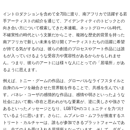
イントロダクションを含めて全7回に渡り、南アフリカで活躍する若
手アーティストの紹介を通じて、アイデンティティのトピックとの
向き合い方について模索してきた本連載。ネットグローバル時代、
不確実性の時代という文脈だからこそ、複雑な歴史的背景を持った
南アフリカで新しい未来を切り開くアーティストたちの活躍に希望
が持てる気がするのは、彼らの創造のプロセスやアート作品には誰
もが入っていけるような受容力や寛容性があるからかもしれませ
ん。つまり、彼らのアートには様々な人にとっての「居場所」があ
るように思えます。
例えば、トニー・グームの作品は、グローバルなライフスタイルと
自身のルーツを融合させた世界観を作ることで、共感を生んでいま
す。バネレ・コーザの感情的な作品は、感情や弱さといったような
社会において脆い存在と思われがちな要素が、逆に美しさや強さで
あるといったメッセージとなり、LGBTQ+のコミュニティを力づけ
ているように思います。さらに、ムプメレロ・ムフラが推進するス
トリート・カルチャーは、誰もが参加できるプラットフォームであ
り、全ての人を受け入れる居場所となっています。そして、ダダ・