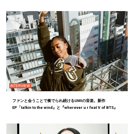
INTERVIEW
ファンと会うことで奏でられ続けるUMIの音楽。新作
EP「talkin to the wind』と『wherever u r feat V of BTS』