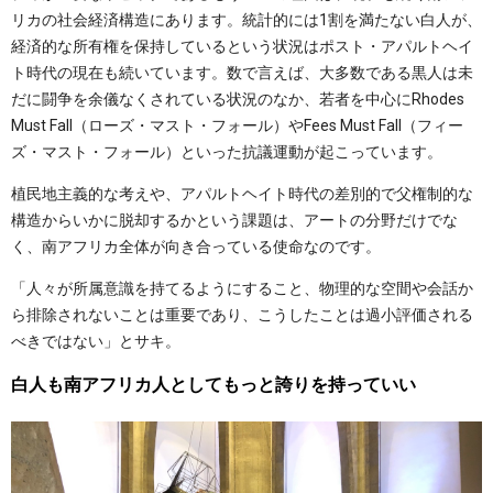
リカの社会経済構造にあります。統計的には1割を満たない白人が、
経済的な所有権を保持しているという状況はポスト・アパルトヘイ
ト時代の現在も続いています。数で言えば、大多数である黒人は未
だに闘争を余儀なくされている状況のなか、若者を中心にRhodes
Must Fall（ローズ・マスト・フォール）やFees Must Fall（フィー
ズ・マスト・フォール）といった抗議運動が起こっています。
植民地主義的な考えや、アパルトヘイト時代の差別的で父権制的な
構造からいかに脱却するかという課題は、アートの分野だけでな
く、南アフリカ全体が向き合っている使命なのです。
「人々が所属意識を持てるようにすること、物理的な空間や会話か
ら排除されないことは重要であり、こうしたことは過小評価される
べきではない」とサキ。
白人も南アフリカ人としてもっと誇りを持っていい