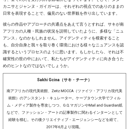
カニサとジャンヌ・ガイガーは、それぞれの視点でのありのままの
日常を表現することで、偏見のない世界観を作り出しています。
彼らの作品やアプローチの共通点をあえて言うとすれば、サキが南
アフリカの人種・民族の状況を説明していたように、多様な「ニュ
アンス」なのかもしれません。アイデンティティを模索すること
も、自分自身と我々を取り巻く環境における様々なニュアンスを認
識するというプロセスのように思います。もしかしたら、それは不
確実性の世の中において、私たちがアイデンティティに向き合うた
めのヒントなのではないでしょうか。
Sakhi Gcina（サキ・チーナ）
南アフリカの現代美術館、Zeitz MOCCA（ツァイツ・アフリカ現代美
術館）のアシスタント・キュレーター。ケープタウン大学でフィル
ム・メディア製作を専攻しつつ、G.Q.マガジンやMail and Guardian紙
などで、ファッション・アートの記事製作に関わるインターンとして
経験を積む。その後クリエイティブ・エージェンシーなどを経て、
2017年6月より現職。