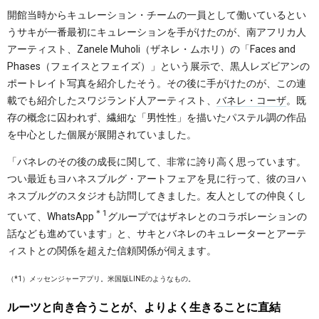
開館当時からキュレーション・チームの一員として働いているとい
うサキが一番最初にキュレーションを手がけたのが、南アフリカ人
アーティスト、Zanele Muholi（ザネレ・ムホリ）の「Faces and
Phases（フェイスとフェイズ）」という展示で、黒人レズビアンの
ポートレイト写真を紹介したそう。その後に手がけたのが、この連
載でも紹介したスワジランド人アーティスト、
バネレ・コーザ
。既
存の概念に囚われず、繊細な「男性性」を描いたパステル調の作品
を中心とした個展が展開されていました。
「バネレのその後の成長に関して、非常に誇り高く思っています。
つい最近もヨハネスブルグ・アートフェアを見に行って、彼のヨハ
ネスブルグのスタジオも訪問してきました。友人としての仲良くし
＊1
ていて、WhatsApp
グループではザネレとのコラボレーションの
話なども進めています」と、サキとバネレのキュレーターとアーテ
ィストとの関係を超えた信頼関係が伺えます。
（*1）メッセンジャーアプリ。米国版LINEのようなもの。
ルーツと向き合うことが、よりよく生きることに直結