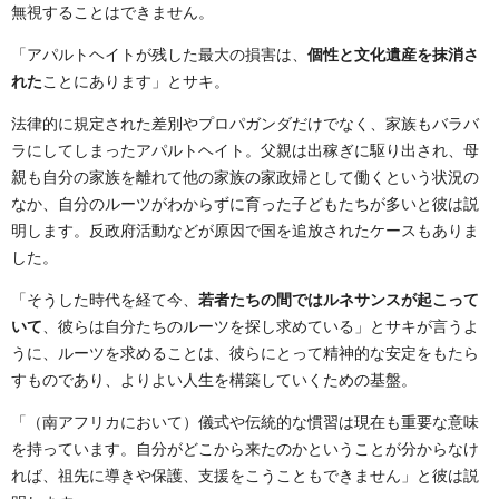
無視することはできません。
「アパルトヘイトが残した最大の損害は、
個性と文化遺産を抹消さ
れた
ことにあります」とサキ。
法律的に規定された差別やプロパガンダだけでなく、家族もバラバ
ラにしてしまったアパルトヘイト。父親は出稼ぎに駆り出され、母
親も自分の家族を離れて他の家族の家政婦として働くという状況の
なか、自分のルーツがわからずに育った子どもたちが多いと彼は説
明します。反政府活動などが原因で国を追放されたケースもありま
した。
「そうした時代を経て今、
若者たちの間ではルネサンスが起こって
いて
、彼らは自分たちのルーツを探し求めている」とサキが言うよ
うに、ルーツを求めることは、彼らにとって精神的な安定をもたら
すものであり、よりよい人生を構築していくための基盤。
「（南アフリカにおいて）儀式や伝統的な慣習は現在も重要な意味
を持っています。自分がどこから来たのかということが分からなけ
れば、祖先に導きや保護、支援をこうこともできません」と彼は説