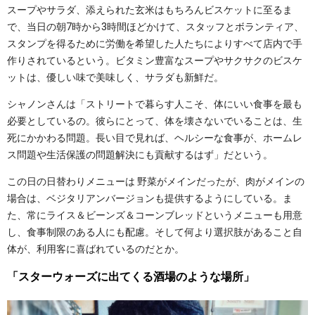
スープやサラダ、添えられた玄米はもちろんビスケットに至るま
で、当日の朝7時から3時間ほどかけて、スタッフとボランティア、
スタンプを得るために労働を希望した人たちによりすべて店内で手
作りされているという。ビタミン豊富なスープやサクサクのビスケ
ットは、優しい味で美味しく、サラダも新鮮だ。
シャノンさんは「ストリートで暮らす人こそ、体にいい食事を最も
必要としているの。彼らにとって、体を壊さないでいることは、生
死にかかわる問題。長い目で見れば、ヘルシーな食事が、ホームレ
ス問題や生活保護の問題解決にも貢献するはず」だという。
この日の日替わりメニューは 野菜がメインだったが、肉がメインの
場合は、ベジタリアンバージョンも提供するようにしている。ま
た、常にライス＆ビーンズ＆コーンブレッドというメニューも用意
し、食事制限のある人にも配慮。そして何より選択肢があること自
体が、利用客に喜ばれているのだとか。
「スターウォーズに出てくる酒場のような場所」