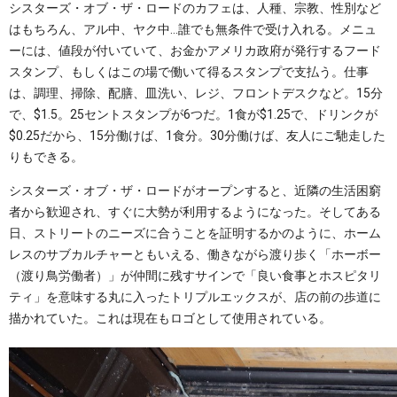
シスターズ・オブ・ザ・ロードのカフェは、人種、宗教、性別など
はもちろん、アル中、ヤク中…誰でも無条件で受け入れる。メニュ
ーには、値段が付いていて、お金かアメリカ政府が発行するフード
スタンプ、もしくはこの場で働いて得るスタンプで支払う。仕事
は、調理、掃除、配膳、皿洗い、レジ、フロントデスクなど。15分
で、$1.5。25セントスタンプが6つだ。1食が$1.25で、ドリンクが
$0.25だから、15分働けば、1食分。30分働けば、友人にご馳走した
りもできる。
シスターズ・オブ・ザ・ロードがオープンすると、近隣の生活困窮
者から歓迎され、すぐに大勢が利用するようになった。そしてある
日、ストリートのニーズに合うことを証明するかのように、ホーム
レスのサブカルチャーともいえる、働きながら渡り歩く「ホーボー
（渡り鳥労働者）」が仲間に残すサインで「良い食事とホスピタリ
ティ」を意味する丸に入ったトリプルエックスが、店の前の歩道に
描かれていた。これは現在もロゴとして使用されている。