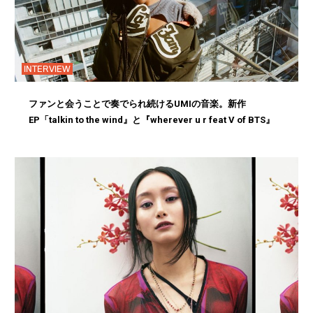
INTERVIEW
ファンと会うことで奏でられ続けるUMIの音楽。新作
EP「talkin to the wind』と『wherever u r feat V of BTS』