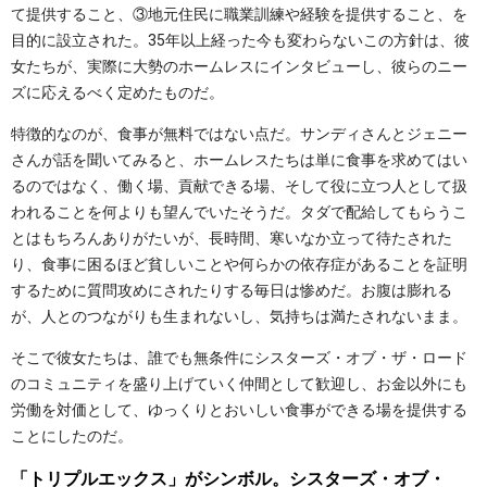
て提供すること、③地元住民に職業訓練や経験を提供すること、を
目的に設立された。35年以上経った今も変わらないこの方針は、彼
女たちが、実際に大勢のホームレスにインタビューし、彼らのニー
ズに応えるべく定めたものだ。
特徴的なのが、食事が無料ではない点だ。サンディさんとジェニー
さんが話を聞いてみると、ホームレスたちは単に食事を求めてはい
るのではなく、働く場、貢献できる場、そして役に立つ人として扱
われることを何よりも望んでいたそうだ。タダで配給してもらうこ
とはもちろんありがたいが、長時間、寒いなか立って待たされた
り、食事に困るほど貧しいことや何らかの依存症があることを証明
するために質問攻めにされたりする毎日は惨めだ。お腹は膨れる
が、人とのつながりも生まれないし、気持ちは満たされないまま。
そこで彼女たちは、誰でも無条件にシスターズ・オブ・ザ・ロード
のコミュニティを盛り上げていく仲間として歓迎し、お金以外にも
労働を対価として、ゆっくりとおいしい食事ができる場を提供する
ことにしたのだ。
「トリプルエックス」がシンボル。シスターズ・オブ・