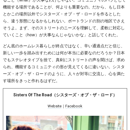
ること（what）が大事なわけじゃない。コミュニティのハブとして
機能する場所であることが、何よりも重要なの。だから、もし日本
とかこの場所以外でシスターズ・オブ・ザ・ロードを作るとした
ら、違う形態になるかもしれない。ポートランドの別の地区でさえ
そうよ。まず、そのストリートのニーズを理解して、柔軟に対応し
ていくこと（how）が大事なんじゃないかな」と話してくれた。
どん底のホームレス暮らしが終点ではなく、辛い通過点だと信じ、
新しい一歩を踏み出すためには何が本当に必要なのだろうか？日本
でもステレオタイプを捨て、真剣にストリートの声を聞けば、求め
られ、機能するコミュニティの形が見えてくるに違いない。シスタ
ーズ・オブ・ザ・ロードのように、人々が対等に交流し、心を満た
す場所をきっと作れるはずだ。
Sisters Of The Road（シスターズ・オブ・ザ・ロード）
Website
｜
Facebook