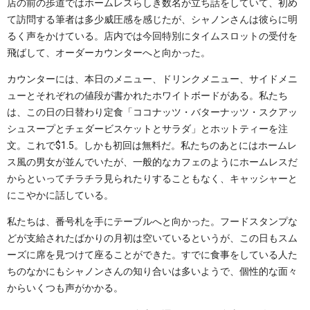
店の前の歩道ではホームレスらしき数名が立ち話をしていて、初め
て訪問する筆者は多少威圧感を感じたが、シャノンさんは彼らに明
るく声をかけている。店内では今回特別にタイムスロットの受付を
飛ばして、オーダーカウンターへと向かった。
カウンターには、本日のメニュー、ドリンクメニュー、サイドメニ
ューとそれぞれの値段が書かれたホワイトボードがある。私たち
は、この日の日替わり定食「ココナッツ・バターナッツ・スクアッ
シュスープとチェダービスケットとサラダ」とホットティーを注
文。これで$1.5。しかも初回は無料だ。私たちのあとにはホームレ
ス風の男女が並んでいたが、一般的なカフェのようにホームレスだ
からといってチラチラ見られたりすることもなく、キャッシャーと
にこやかに話している。
私たちは、番号札を手にテーブルへと向かった。フードスタンプな
どが支給されたばかりの月初は空いているというが、この日もスム
ーズに席を見つけて座ることができた。すでに食事をしている人た
ちのなかにもシャノンさんの知り合いは多いようで、個性的な面々
からいくつも声がかかる。