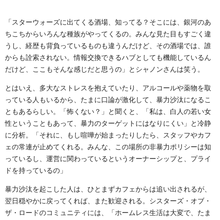
「スターウォーズに出てくる酒場、知ってる？そこには、銀河のあ
ちこちからいろんな種族がやってくるの。みんな見た目もすごく違
うし、経歴も背負っているものも違うんだけど、その酒場では、誰
からも詮索されない。情報交換できるハブとしても機能しているん
だけど、ここもそんな感じだと思うの」とシャノンさんは笑う。
とはいえ、多大なストレスを抱えていたり、アルコールや薬物を取
っている人もいるから、たまに口論が激化して、暴力沙汰になるこ
ともあるらしい。「怖くない？」と聞くと、「私は、白人の若い女
性ということもあって、暴力のターゲットにはなりにくい」と冷静
に分析。「それに、もし喧嘩が始まったりしたら、スタッフやカフ
ェの常連が止めてくれる。みんな、この場所の非暴力ポリシーは知
っているし、運営に関わっているというオーナーシップと、プライ
ドを持っているの」
暴力沙汰を起こした人は、ひとまずカフェからは追い出されるが、
翌日穏やかに戻ってくれば、また歓迎される。シスターズ・オブ・
ザ・ロードのコミュニティには、「ホームレス生活は大変で、たま