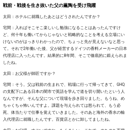
戦前・戦後を生き抜いた父の薫陶を受け飛躍
太田：ホテルに就職したあとはどうされたんですか？
宅間：入ればそこそこ楽しいし勉強になることはあったんですけ
ど、何十年も働いてからじゃないと戦略的なことを考える立場にい
けないのがはっきりわかったので、ちょっと先が見えないなと思っ
て。それで2年働いた後、父が経営するドイツの香料メーカーの日本
代理店に入ったんです。結果的に8年間、そこで徹底的に鍛えられま
したね。
太田：お父様が師匠ですか？
宅間：そう。父は戦前の生まれで、戦場に行って帰ってきて、GHQ
の支配下にある日本の闇市で英語を学んで道を切り開いたという人
なんですが、そんな父について現場を歩き回りました。もうね、め
ちゃくちゃ怖いんですよ。課題を与えられては怒られて、もう必
死、体当たりで仕事を覚えていきました。そのあと海外の香水の輸
入代理店に就職したんです。百貨店とかに卸してましたね。