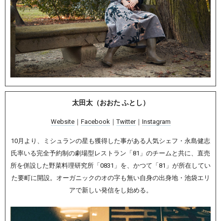
太田太（おおた ふとし）
Website
｜
Facebook
｜
Twitter
｜
Instagram
10月より、ミシュランの星も獲得した事がある人気シェフ・永島健志
氏率いる完全予約制の劇場型レストラン「81」のチームと共に、直売
所を併設した野菜料理研究所「0831」を、かつて「81」が所在してい
た要町に開設。オーガニックのオの字も無い自身の出身地・池袋エリ
アで新しい発信をし始める。