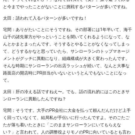
と今までやったことがないことに挑戦するパターンが多いですね。
太田：請われて入るパターンが多いですね！
宅間：ありがたいことにそうですね。その部署には1年半いて、海千
山千の諸先輩方がやっということを聞いてくれるようになって、な
んとかまとまったんです。そうするとやることがなくなってしまっ
て、どうするかなと思っていたら、サンローランのトップマネージ
メントがグッチに異動になり、組織構成が大きく変わったんです。
そんな時期にサンローランの出店ラッシュが続いて、なんと大事な
路面店の開店時にPR担当がいないというとんでもないことになっ
て。
太田：肝の冷える話ですねえ〜。でも、話の流れ的にはこのときサ
ンローランに異動したんですね？
宅間：そうです。大手のPR会社に大金を払って頼んだんだけど上手
く回っていなくて、結局私が手伝いに行ったんですよ。そのごたご
たが落ち着いたときに「このままサンローランにいてもらえな
い？」と言われて。人の調整役よりモノのPRに向いているとも言わ