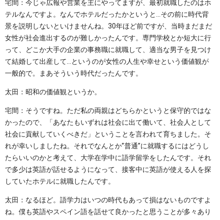
宅間：今じゃ広報や営業を主にやってますが、最初就職したのはホ
テルなんですよ。なんでホテルだったかというと…その前に時代背
景を説明しないといけませんね。30年ほど前ですが、当時まだまだ
女性が社会進出するのが難しかったんです。専門学校とか短大に行
って、どこか大手の企業の事務職に就職して、適当な男子を見つけ
て結婚して出産して…というのが女性の人生や幸せという価値観が
一般的で。まあそういう時代だったんです。
太田：昭和の価値観というか。
宅間：そうですね。ただ私の両親はどちらかというと保守的ではな
かったので、「あなたもいずれは社会に出て働いて、社会人として
社会に貢献していくべきだ」ということを言われて育ちました。そ
れが幸いしましたね。それでなんとか”普通”に就職するにはどうし
たらいいのかと考えて、大学在学中に語学留学をしたんです。それ
で多少は英語が話せるようになって、接客中に英語が使える人を探
していたホテルに就職したんです。
太田：なるほど。語学力はいつの時代もあって損はないものですよ
ね。僕も英語やスペイン語を話せて良かったと思うことが多々あり