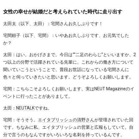
女性の幸せが結婚だと考えられていた時代に走り出す
太田太（以下、太田）：宅間さんお久しぶりです！
宅間頼子（以下、宅間）：いやあお久しぶりです、お元気でした
か？
太田：はい、おかげさまで。今日は““二足のわらじ”といいますか、2
つ以上の分野で活躍されている先輩に、これからの働き方について
聞いていこうということで、普段お世話になっている宅間さんに
色々と伺っていきたいと思います。どうぞよろしくお願いします。
宅間：こちらこそよろしくお願いします。実はNEUT Magazineのイ
ベントに行ったことがありまして。
太田：
NEUTALK
ですね。
宅間：そうそう。
エイタブリッシュの清野さん
が登壇されていた回
です。ちなみに私、エイタブリッシュの営業と広報もしていて。自
分で言うのもなんですがいろいろな名刺を持っているんです。