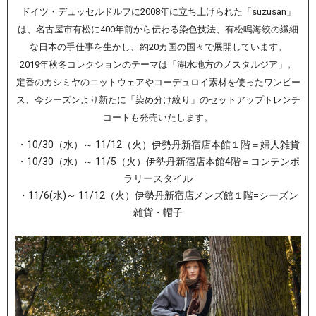
ドイツ・デュッセルドルフに2008年に立ち上げられた「suzusan」
は、名古屋市有松に400年前から伝わる染色技法、有松鳴海絞の繊細
な日本の手仕事を生かし、約20カ国の国々で展開しています。
2019年秋冬コレクションのテーマは「湖水地方のノスタルジア」。
定番のカシミヤのニットウェアやコーデュロイ素材を使ったワンピー
ス、今シーズンより新たに「染め分け絞り」のセットアップトレンチ
コートも発売いたします。
・10/30（水）～ 11/12（火）伊勢丹新宿店本館１階＝婦人雑貨
・10/30（水）～ 11/5（火）伊勢丹新宿店本館4階＝コンテンポ
ラリースタイル
・11/6(水)～ 11/12（火）伊勢丹新宿店メンズ館１階=シーズン
雑貨・帽子