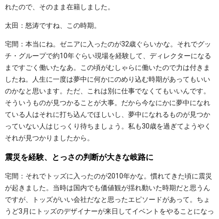
れたので、そのまま在籍しました。
太田：怒涛ですね、この時期。
宅間：本当にね。ゼニアに入ったのが32歳ぐらいかな。それでグッ
チ・グループで約10年ぐらい現場を経験して、ディレクターになる
まですごく働いたなあ。この頃がむしゃらに働いたので力は付きま
したね。人生に一度は夢中に何かにのめり込む時期があってもいい
のかなと思います。ただ、これは別に仕事でなくてもいいんです。
そういうものが見つかることが大事。だから今なにかに夢中になれ
ている人はそれに打ち込んでほしいし、夢中になれるものが見つか
っていない人はじっくり待ちましょう。私も30歳を過ぎてようやく
それが見つかりましたから。
震災を経験、とっさの判断が大きな岐路に
宅間：それでトッズに入ったのが2010年かな。慣れてきた頃に震災
が起きました。当時は国内でも価値観が揺れ動いた時期だと思うん
ですが、トッズがいい会社だなと思ったエピソードがあって。ちょ
うど3月にトッズのデザイナーが来日してイベントをやることになっ