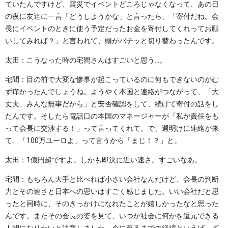
ていたんですけど、震災でイベントどころじゃなくなって、あの日
の夜に友達に一言「どうしようかな」と言ったら、「寄付だね。会
長にイベントのときに使う予定だったお金を寄付してくれってお願
いしてみれば？」と言われて、頭がバチッと切り替わったんです。
太田：こうなった時の宅間さんはすごいと思う…。
宅間：目の前で大変な惨事が起こっているのに何もできないのがむ
ず痒かったんでしょうね。ようやく本国と連絡がつながって、「大
丈夫、みんな無事だから」と安否確認をして、続けて寄付の話をし
たんです。そしたら電話口の本国のマネージャーが「私が責任をも
って会長に交渉する！」って言ってくれて。で、週明けに連絡が来
て、「100万ユーロよ」って言うから「まじ！？」と。
太田：1億円超ですよ。しかも即決に近い速さ。すごいなあ。
宅間：もちろん大手と比べれば小さい会社なんだけど、会長の判断
力とその速さと日本への思いはすごく感じました。いい会社だと思
ったと同時に、そのきっかけになれたことが嬉しかったなと思った
んです。またその会長の姿を見て、いつか社会に何かを還元できる
人間になりたいと決意しました。今に至るまでの経緯といえば、ざ