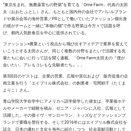
“東京生まれ、無農薬育ちの野菜”を育てる「Ome Farm」代表の太田
太（おおた ふとし）さん。もともと国内外の会社でアパレルブラン
ドや展示会等の海外営業／PRとして働いていたファッション畑出身
の彼がチームと一緒に“本物の畑”で作る野菜は今方々で話題を呼
び、都内人気飲食店を中心に提供されている。
ファッション×農業という視点から飛び出すアイデアで業界を変えて
いこうとする太田さんが、同じく複数の分野をまたいで活躍する先
輩たちに会いに行って話を聞く連載、「Ome Farm太田太の『僕が
会いたい、アレもコレもな先駆者たち』」。
第3回目のゲストは、企業の営業、広報や宣伝および゙販売促進の企
画立案を行う「エイプリル株式会社」の創業者・宅間頼子（たくま
よりこ）さん。
青山学院大学在学中にアメリカへ語学留学した彼女は、卒業後ホテ
ルやメーカーで経験を積み、ゼニア・ジャパンに入社、広報として
活躍した。その後イヴ・サンローラン、トッズなどファッションブ
ランドで要職を歴任する。そして2016年にはエイプリル株式会社を
設立、日本の優れた文化を海外に紹介しつつ、社会貢献活動として