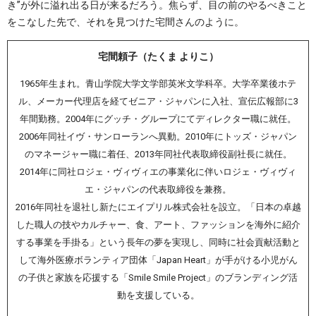
き”が外に溢れ出る日が来るだろう。焦らず、目の前のやるべきこと
をこなした先で、それを見つけた宅間さんのように。
宅間頼子（たくま よりこ）
1965年生まれ。青山学院大学文学部英米文学科卒。大学卒業後ホテ
ル、メーカー代理店を経てゼニア・ジャパンに入社、宣伝広報部に3
年間勤務。2004年にグッチ・グループにてディレクター職に就任。
2006年同社イヴ・サンローランへ異動。2010年にトッズ・ジャパン
のマネージャー職に着任、2013年同社代表取締役副社長に就任。
2014年に同社ロジェ・ヴィヴィエの事業化に伴いロジェ・ヴィヴィ
エ・ジャパンの代表取締役を兼務。
2016年同社を退社し新たにエイプリル株式会社を設立。「日本の卓越
した職人の技やカルチャー、食、アート、ファッションを海外に紹介
する事業を手掛る」という長年の夢を実現し、同時に社会貢献活動と
して海外医療ボランティア団体「Japan Heart」が手がける小児がん
の子供と家族を応援する「Smile Smile Project」のブランディング活
動を支援している。