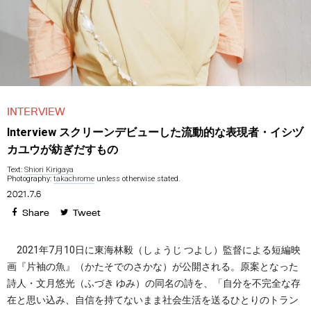
INTERVIEW
Interview スクリーンデビューした流動的な表現者・イシヅ
カユウが紡ぎだすもの
Text:
Shiori Kirigaya
Photography:
takachrome
unless otherwise stated.
2021.7.6
Share
Tweet
2021年7月10日に東海林毅（しょうじ つよし）監督による短編映
画『片袖の魚』（かたそでのさかな）が公開される。原案となった
詩人・文月悠光（ふづき ゆみ）の同名の詩を、「自分を不完全な存
在と思い込み、自信を持てないまま社会生活を送るひとりのトラン