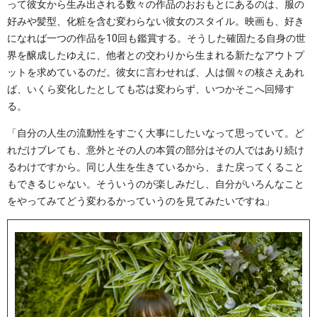
って彼女から生み出される数々の作品のおおもとにあるのは、服の
好みや髪型、化粧を含む変わらない彼女のスタイル。映画も、好き
になれば一つの作品を10回も鑑賞する。そうした確固たる自身の世
界を醸成したゆえに、他者との交わりから生まれる新たなアウトプ
ットを求めているのだ。彼女に言わせれば、人は個々の核さえあれ
ば、いくら変化したとしても芯は変わらず、いつかそこへ回帰す
る。
「自分の人生の流動性をすごく大事にしたいなって思っていて。ど
れだけブレても、意外とその人の本質の部分はその人ではあり続け
るわけですから。同じ人生を生きているから、また戻ってくること
もできるじゃない。そういうのが楽しみだし、自分がいろんなこと
をやってみてどう変わるかっていうのを見てみたいですね」