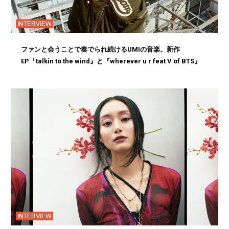
INTERVIEW
ファンと会うことで奏でられ続けるUMIの音楽。新作
EP「talkin to the wind』と『wherever u r feat V of BTS』
INTERVIEW