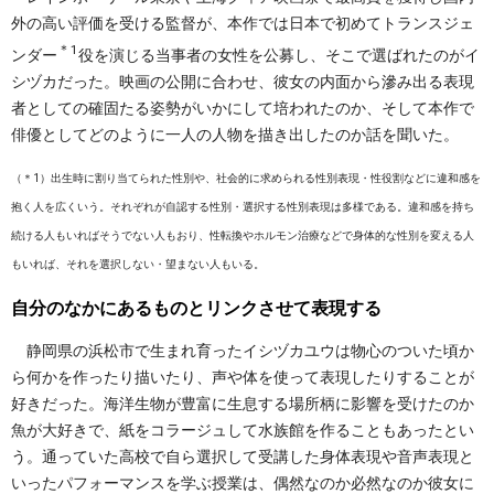
外の高い評価を受ける監督が、本作では日本で初めてトランスジェ
＊1
ンダー
役を演じる当事者の女性を公募し、そこで選ばれたのがイ
シヅカだった。映画の公開に合わせ、彼女の内面から滲み出る表現
者としての確固たる姿勢がいかにして培われたのか、そして本作で
俳優としてどのように一人の人物を描き出したのか話を聞いた。
（＊1）出生時に割り当てられた性別や、社会的に求められる性別表現・性役割などに違和感を
抱く人を広くいう。それぞれが自認する性別・選択する性別表現は多様である。違和感を持ち
続ける人もいればそうでない人もおり、性転換やホルモン治療などで身体的な性別を変える人
もいれば、それを選択しない・望まない人もいる。
自分のなかにあるものとリンクさせて表現する
静岡県の浜松市で生まれ育ったイシヅカユウは物心のついた頃か
ら何かを作ったり描いたり、声や体を使って表現したりすることが
好きだった。海洋生物が豊富に生息する場所柄に影響を受けたのか
魚が大好きで、紙をコラージュして水族館を作ることもあったとい
う。通っていた高校で自ら選択して受講した身体表現や音声表現と
いったパフォーマンスを学ぶ授業は、偶然なのか必然なのか彼女に