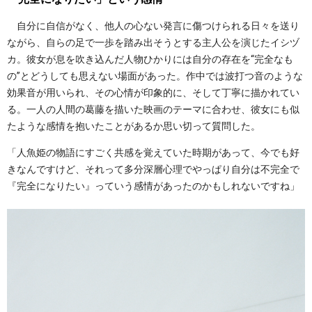
自分に自信がなく、他人の心ない発言に傷つけられる日々を送り
ながら、自らの足で一歩を踏み出そうとする主人公を演じたイシヅ
カ。彼女が息を吹き込んだ人物ひかりには自分の存在を“完全なも
の”とどうしても思えない場面があった。作中では波打つ音のような
効果音が用いられ、その心情が印象的に、そして丁寧に描かれてい
る。一人の人間の葛藤を描いた映画のテーマに合わせ、彼女にも似
たような感情を抱いたことがあるか思い切って質問した。
「人魚姫の物語にすごく共感を覚えていた時期があって、今でも好
きなんですけど、それって多分深層心理でやっぱり自分は不完全で
『完全になりたい』っていう感情があったのかもしれないですね」