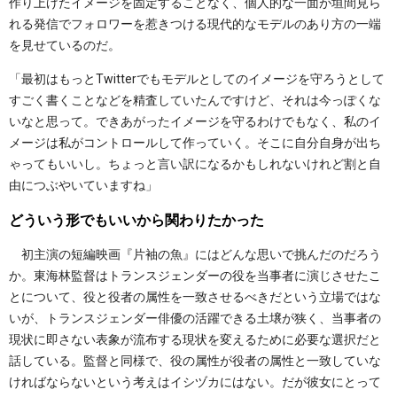
作り上げたイメージを固定することなく、個人的な一面が垣間見ら
れる発信でフォロワーを惹きつける現代的なモデルのあり方の一端
を見せているのだ。
「最初はもっとTwitterでもモデルとしてのイメージを守ろうとして
すごく書くことなどを精査していたんですけど、それは今っぽくな
いなと思って。できあがったイメージを守るわけでもなく、私のイ
メージは私がコントロールして作っていく。そこに自分自身が出ち
ゃってもいいし。ちょっと言い訳になるかもしれないけれど割と自
由につぶやいていますね」
どういう形でもいいから関わりたかった
初主演の短編映画『片袖の魚』にはどんな思いで挑んだのだろう
か。東海林監督はトランスジェンダーの役を当事者に演じさせたこ
とについて、役と役者の属性を一致させるべきだという立場ではな
いが、トランスジェンダー俳優の活躍できる土壌が狭く、当事者の
現状に即さない表象が流布する現状を変えるために必要な選択だと
話している。監督と同様で、役の属性が役者の属性と一致していな
ければならないという考えはイシヅカにはない。だが彼女にとって