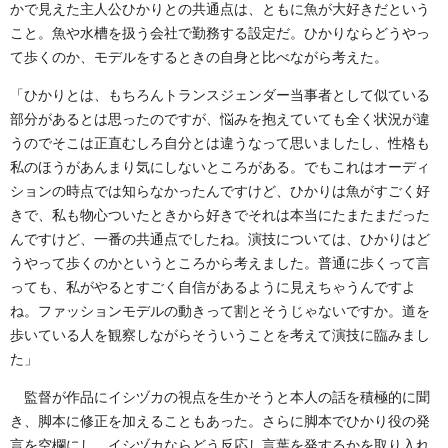
かで見えた主人公ひかりとの共通点は、ともに魚が大好きだという
こと。魚や水槽を扱う会社で勤務する設定だ。ひかりならどうやっ
て歩くのか、モデルをするときの自身と比べながら考えた。
「ひかりとは、もちろんトランスジェンダー当事者として似ている
部分があるとは思ったのですが、悩みを抱えていても全く状況が違
うのでそこは正直むしろ自分とは違うなって思いましたし、性格も
私のほうがあんまり気にしないところがある。でもこれはオーディ
ションの時点では知らなかったんですけど、ひかりは魚がすごく好
きで、私も物心ついたときから好きでそれは本当にたまたまだった
んですけど、一番の共通点でしたね。演技については、ひかりはど
うやって歩くのかというところから考えました。普通に歩くって言
っても、私がやるとすごく自信があるように見えちゃうんですよ
ね。ファッションモデルの動きって割とそうじゃないですか。道を
歩いている人を観察しながらそういうことを考えて演技に臨みまし
た」
監督が作品にイシヅカの視点を生かそうと本人の話を積極的に聞
き、脚本に修正を加えることもあった。さらに脚本でひかり役の発
言を空欄にし、イシヅカならどう反応し言葉を発するかを取り入れ