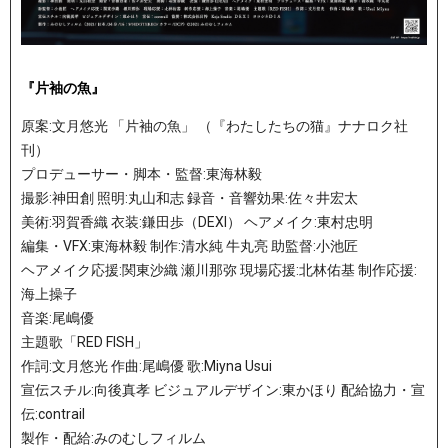
『片袖の魚』
原案:文月悠光 「片袖の魚」 （『わたしたちの猫』ナナロク社
刊）
プロデューサー・脚本・監督:東海林毅
撮影:神田創 照明:丸山和志 録音・音響効果:佐々井宏太
美術:羽賀香織 衣装:鎌田歩（DEXI） ヘアメイク:東村忠明
編集・VFX:東海林毅 制作:清水純 牛丸亮 助監督:小池匠
ヘアメイク応援:関東沙織 瀬川那弥 現場応援:北林佑基 制作応援:
海上操子
音楽:尾嶋優
主題歌「RED FISH」
作詞:文月悠光 作曲:尾嶋優 歌:Miyna Usui
宣伝スチル:向後真孝 ビジュアルデザイン:東かほり 配給協力・宣
伝:contrail
製作・配給:みのむしフィルム