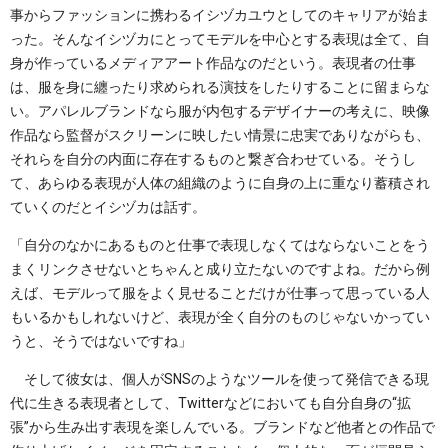
事からファッションに携わるイシヅカユウとしてのキャリアが始ま
った。そんなイシヅカにとってモデルを中心とする表現は全て、自
身が作っているメディアアート作品なのだという。表現者の仕事
は、服を身に纏ったり求められる演技をしたりすることに留まらな
い。アパレルブランドなら服が内包するデザイナーの考えに、映像
作品なら監督がスクリーンに映したい情景に忠実でありながらも、
それらを自分の内面に存在するものと繋ぎ合わせている。そうし
て、あらゆる表現が人体の組織のように自身の上に重なり蓄積され
ていくのだとイシヅカは話す。
「自分のなかにあるものと仕事で表現しなくてはならないことをう
まくリンクさせないとちゃんと成り立たないのですよね。だから例
えば、モデルって服をよく見せることだけが仕事って思っている人
もいるかもしれないけど、表現が全く自分のものじゃないかってい
うと、そうではないですね」
そして彼女は、個人がSNSのようなツールを使って発信できる現
代に生きる表現者として、Twitterなどにおいても自分自身の“拡
張”から生み出す表現を楽しんでいる。ブランドなど他者との作品で