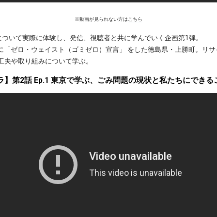
※動画が見られない方は
こちら
について実際に体験し、発信、視聴者と共に学んでいく企画第1弾。
でに「ゼロ・ウェイスト（ゴミゼロ）宣言」 をした徳島県・上勝町。リサ
の工夫や取り組みについて学ぶ。
ラ】第2話 Ep.1 東京で学ぶ、ごみ問題の現状と私たちにできるこ