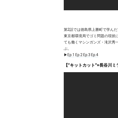
第2話では徳島県上勝町で学ん
東京都環境局でゴミ問題の現状
ても働くマシンガンズ・滝沢秀
ぶ。
▶︎
Ep.1
Ep.2
Ep.3
Ep.4
【”キットカット”×長谷川ミラ