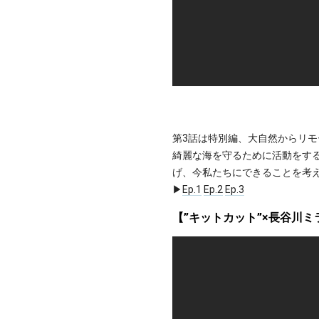
第3話は特別編、大自然からリ
綺麗な海を守るために活動をする
げ、今私たちにできることを考
▶︎
Ep.1
Ep.2
Ep.3
【”キットカット”×長谷川ミラ