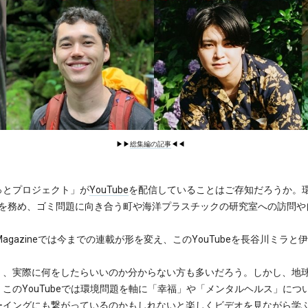
▶︎▶︎
総集編の記事
◀︎◀︎
とプロジェクト」が
YouTube
を配信していることはご存知だろうか。
Cを務め、ゴミ問題に向き合う町や海洋プラスチックの研究室への訪問や
 Magazineでは今までの連載が形を変え、このYouTubeを長谷川ミ
、実際に何をしたらいいのか分からない方も多いだろう。しかし、地
このYouTubeでは環境問題を軸に「幸福」や「メンタルヘルス」に
イングにも繋がっているのかもしれないと楽しくビデオを見ながら学ぶこ