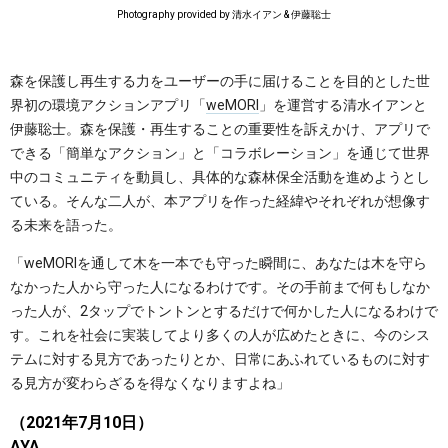
Photography provided by 清水イアン & 伊藤聡士
森を保護し再生する力をユーザーの手に届けることを目的とした世
界初の環境アクションアプリ「
weMORI
」を運営する清水イアンと
伊藤聡士。森を保護・再生することの重要性を訴えかけ、アプリで
できる「簡単なアクション」と「コラボレーション」を通じて世界
中のコミュニティを動員し、具体的な森林保全活動を進めようとし
ている。そんな二人が、本アプリを作った経緯やそれぞれが想像す
る未来を語った。
「weMORIを通して木を一本でも守った瞬間に、あなたは木を守ら
なかった人から守った人になるわけです。その手前まで何もしなか
った人が、2タップでトントンとするだけで何かした人になるわけで
す。これを社会に実装してより多くの人が広めたときに、今のシス
テムに対する見方であったりとか、日常にあふれているものに対す
る見方が変わらざるを得なくなりますよね」
（2021年7月10日）
AYA