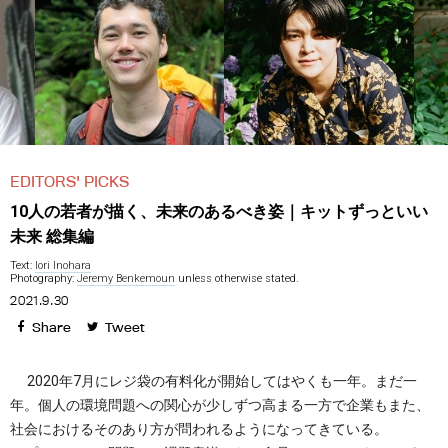
EDITORS' PICKS
10人の若者が描く、未来のあるべき姿｜キットずっといい
未来 総集編
Text:
Iori Inohara
Photography:
Jeremy Benkemoun
unless otherwise stated.
2021.9.30
Share
Tweet
2020年7月にレジ袋の有料化が開始してはやくも一年。まだ一
年。個人の環境問題への関心が少しずつ高まる一方で企業もまた、
社会におけるそのあり方が問われるようになってきている。