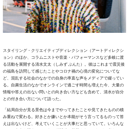
スタイリング・クリエイティブディレクション（アートディレクシ
ョン）のほか、コラムニストや音楽・パフォーマンスなど多岐に渡
る活動を展開する清水文太（しみず ぶんた）。彼はこれまで震災後
の福島を訪問して感じたことやコロナ禍の心境の変化についてな
ど、混乱する社会のなかでの自身の率直な声をメディアで綴ってい
る。自粛生活のなかでオンラインで過ごす時間も増えた今、大量の
情報や答えの出ない問いとの向き合い方なども含めて、清水が自分
との付き合い方について語った。
「結局自分が見る景色は今までやってきたことや見てきたものの積
み重ねで変わる。好きとか嫌いとか本能がそう言ってるものって答
えは出ないけど、考えていくことが大事だと思っていて。いろんな