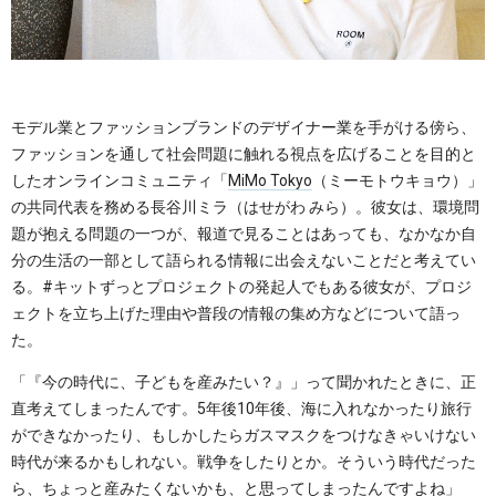
モデル業とファッションブランドのデザイナー業を手がける傍ら、
ファッションを通して社会問題に触れる視点を広げることを目的と
したオンラインコミュニティ「
MiMo Tokyo
（ミーモトウキョウ）」
の共同代表を務める長谷川ミラ（はせがわ みら）。彼女は、環境問
題が抱える問題の一つが、報道で見ることはあっても、なかなか自
分の生活の一部として語られる情報に出会えないことだと考えてい
る。#キットずっとプロジェクトの発起人でもある彼女が、プロジ
ェクトを立ち上げた理由や普段の情報の集め方などについて語っ
た。
「『今の時代に、子どもを産みたい？』」って聞かれたときに、正
直考えてしまったんです。5年後10年後、海に入れなかったり旅行
ができなかったり、もしかしたらガスマスクをつけなきゃいけない
時代が来るかもしれない。戦争をしたりとか。そういう時代だった
ら、ちょっと産みたくないかも、と思ってしまったんですよね」