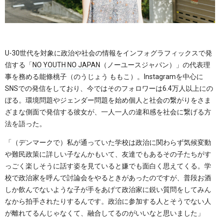
U-30世代を対象に政治や社会の情報をインフォグラフィックスで発
信する「
NO YOUTH NO JAPAN
（ノーユースジャパン）」の代表理
事を務める能條桃子（のうじょう ももこ）。Instagramを中心に
SNSでの発信をしており、今ではそのフォロワーは6.4万人以上にの
ぼる。環境問題やジェンダー問題を始め個人と社会の繋がりをさま
ざまな側面で発信する彼女が、一人一人の違和感を社会に繋げる方
法を語った。
「（デンマークで）私が通っていた学校は政治に関わらず気候変動
や難民政策に詳しい子なんかもいて、友達でもあるその子たちがす
っごく楽しそうに話す姿を見ていると嫌でも面白く思えてくる。学
校で政治家を呼んで討論会をやるときがあったのですが、普段お酒
しか飲んでないような子が手をあげて政治家に鋭い質問をしてみん
なから拍手されたりするんです。政治に参加する人とそうでない人
が離れてるんじゃなくて、融合してるのがいいなと思いました」