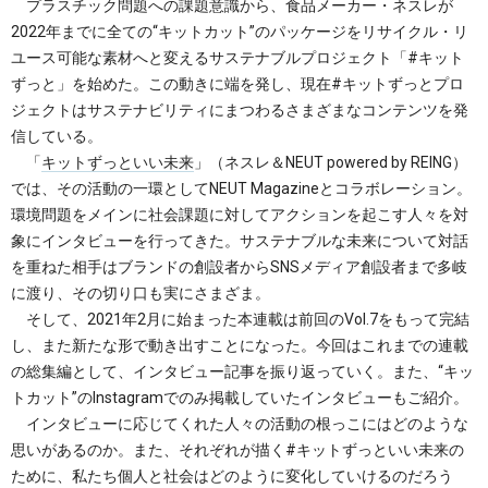
プラスチック問題への課題意識から、食品メーカー・ネスレが
2022年までに全ての“キットカット”のパッケージをリサイクル・リ
ユース可能な素材へと変えるサステナブルプロジェクト「#キット
ずっと」を始めた。この動きに端を発し、現在#キットずっとプロ
ジェクトはサステナビリティにまつわるさまざまなコンテンツを発
信している。
「
キットずっといい未来
」（ネスレ＆NEUT powered by REING）
では、その活動の一環としてNEUT Magazineとコラボレーション。
環境問題をメインに社会課題に対してアクションを起こす人々を対
象にインタビューを行ってきた。サステナブルな未来について対話
を重ねた相手はブランドの創設者からSNSメディア創設者まで多岐
に渡り、その切り口も実にさまざま。
そして、2021年2月に始まった本連載は前回のVol.7をもって完結
し、また新たな形で動き出すことになった。今回はこれまでの連載
の総集編として、インタビュー記事を振り返っていく。また、“キッ
トカット”のInstagramでのみ掲載していたインタビューもご紹介。
インタビューに応じてくれた人々の活動の根っこにはどのような
思いがあるのか。また、それぞれが描く#キットずっといい未来の
ために、私たち個人と社会はどのように変化していけるのだろう