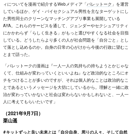
ィについてを漫画で紹介するWebメディア「
パレットーク
」を運営
しているほか、ゲイ・バイセクシュアル男性を主なターゲットにし
た男性同士のクリーンなマッチングアプリ事業も展開している
AYA。これらのサービスを通して、ジェンダーやセクシュアリティ
にかかわらず「らしく生きる」がもっと選びやすくなる社会を目指
している。どうしたらより多くの人が社会問題を「自分ごと」とし
て落とし込めるのか。自身の日常の心がけから今後の行政に望むこ
とまで語った。
「パレットークの漫画は『一人一人の気持ちの持ちようとかじゃな
くて、仕組みが変わっていくといいよね』など政治的なところにオ
チをつけることが多いのですが、それは個人的なことは政治的なこ
とであるというメッセージを大切にしているから。理解と一緒に政
治が変わっていかないと社会は変わらないかもしれないと、一人一
人に考えてもらいたいです」
（2021年9月7日）
栗山遥
#キットずっと良い未来とは「自分自身、周りの人々、そして自然