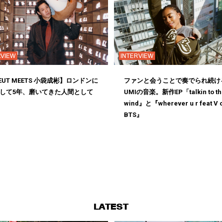
RVIEW
INTERVIEW
EUT MEETS 小袋成彬】ロンドンに
ファンと会うことで奏でられ続け
して5年、磨いてきた人間として
UMIの音楽。新作EP「talkin to th
wind』と『wherever u r feat V 
BTS』
LATEST