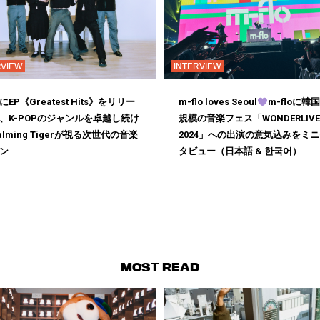
RVIEW
INTERVIEW
EP《Greatest Hits》をリリー
m-flo loves Seoul
m-floに韓
、K-POPのジャンルを卓越し続け
規模の音楽フェス「WONDERLIVE
alming Tigerが視る次世代の音楽
2024」への出演の意気込みをミ
ン
タビュー（日本語 & 한국어）
MOST READ