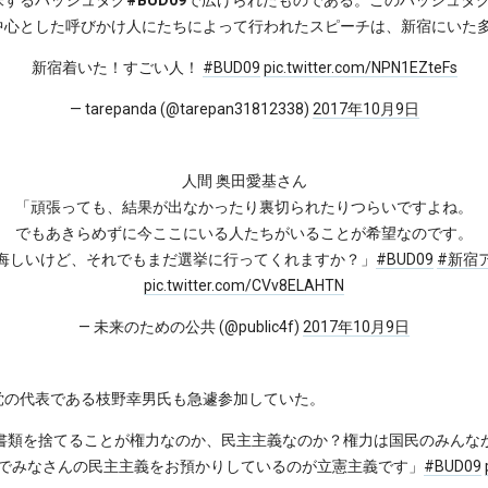
中心とした呼びかけ人にたちによって行われたスピーチは、新宿にいた
新宿着いた！すごい人！
#BUD09
pic.twitter.com/NPN1EZteFs
— tarepanda (@tarepan31812338)
2017年10月9日
人間 奥田愛基さん
「頑張っても、結果が出なかったり裏切られたりつらいですよね。
でもあきらめずに今ここにいる人たちがいることが希望なのです。
悔しいけど、それでもまだ選挙に行ってくれますか？」
#BUD09
#新宿
pic.twitter.com/CVv8ELAHTN
— 未来のための公共 (@public4f)
2017年10月9日
党の代表である枝野幸男氏も急遽参加していた。
書類を捨てることが権力なのか、民主主義なのか？権力は国民のみんな
でみなさんの民主主義をお預かりしているのが立憲主義です」
#BUD09