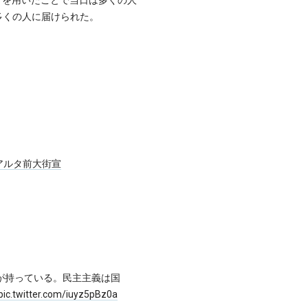
多くの人に届けられた。
アルタ前大街宣
が持っている。民主主義は国
pic.twitter.com/iuyz5pBz0a