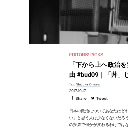
EDITORS' PICKS
「下から上へ政治を
由 #bud09｜「丼
Text:
Shizuka Kimura
2017.10.17
Share
Tweet
日本の政治についてあなたはど
い」と思う人は少なくないだろう
の投票で何かが変わるわけでは