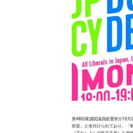
第48回衆議院議員総選挙が10
街宣」と名付けられており、「
（下から上への民主主義）を意