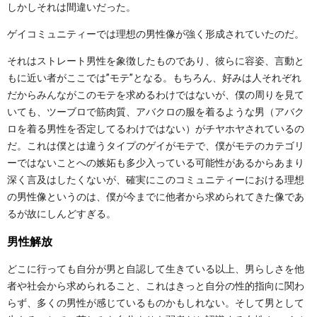
しかしそれは間違いだった。
ゲイコミュニティーでは理想の男性像が強く形成されていたのだ。
それはストレート男性を象徴したものであり、彼らに容姿、言動と
もに近い者がここでは”モテ”となる。もちろん、好みは人それぞれ
だからみんながこのモテを求めるわけではないが、僕の周りを見て
いても、ツーブロで筋肉質、アバクロの服を着るような男（アバク
ロを着る男性を否定してるわけではない）がチヤホヤされているの
だ。これは僕とは違うタイプのゲイがモテで、僕がモテのカテゴリ
ーではないことへの嫉妬も多少入っている可能性があるからあまり
深く言及はしたくないが、確実にこのコミュニティーにおける理想
の男性像というのは、僕が今までに他者から求められてきた像であ
るが故にしんどすぎる。
男性解放
どこに行っても自分が男と自認して生きている以上、男らしさを他
者や社会から求められること、これはきっと自分の性的指向に関わ
らず、多くの男性が感じているものかもしれない。そして男として