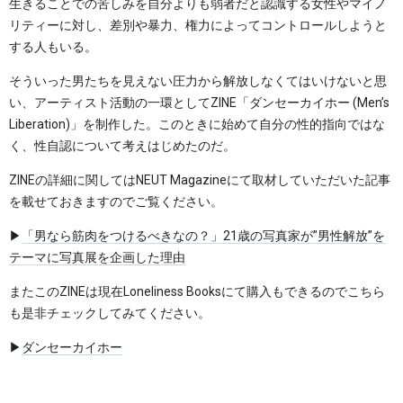
生きることでの苦しみを自分よりも弱者だと認識する女性やマイノ
リティーに対し、差別や暴力、権力によってコントロールしようと
する人もいる。
そういった男たちを見えない圧力から解放しなくてはいけないと思
い、アーティスト活動の一環としてZINE「ダンセーカイホー (Men’s
Liberation)」を制作した。このときに始めて自分の性的指向ではな
く、性自認について考えはじめたのだ。
ZINEの詳細に関してはNEUT Magazineにて取材していただいた記事
を載せておきますのでご覧ください。
▶︎
「男なら筋肉をつけるべきなの？」21歳の写真家が”男性解放”を
テーマに写真展を企画した理由
またこのZINEは現在Loneliness Booksにて購入もできるのでこちら
も是非チェックしてみてください。
▶︎
ダンセーカイホー