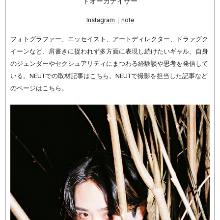
トオーガナイザー
Instagram
｜
note
フォトグラファー、エッセイスト、アートディレクター、ドラァグク
イーンなど、肩書きに捉われず多方面に表現し続けたいギャル。自身
のジェンダーやセクシュアリティにまつわる経験談や思考を発信して
いる。NEUTでの取材記事は
こちら
。NEUTで撮影を担当した記事など
のページは
こちら
。