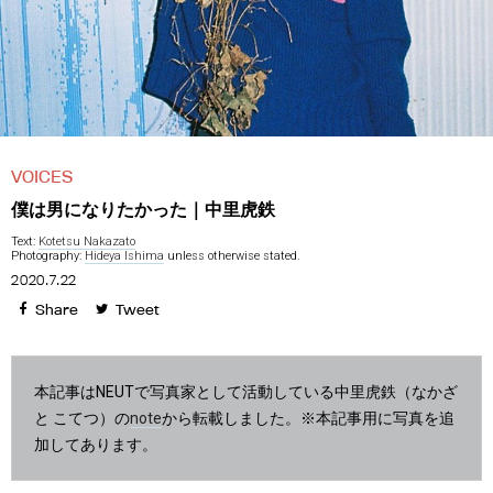
VOICES
僕は男になりたかった｜中里虎鉄
Text:
Kotetsu Nakazato
Photography:
Hideya Ishima
unless otherwise stated.
2020.7.22
Share
Tweet
本記事はNEUTで写真家として活動している中里虎鉄（なかざ
と こてつ）の
note
から転載しました。※本記事用に写真を追
加してあります。