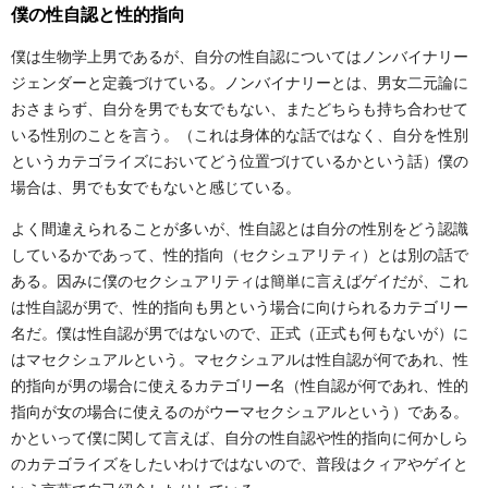
僕の性自認と性的指向
僕は生物学上男であるが、自分の性自認についてはノンバイナリー
ジェンダーと定義づけている。ノンバイナリーとは、男女二元論に
おさまらず、自分を男でも女でもない、またどちらも持ち合わせて
いる性別のことを言う。（これは身体的な話ではなく、自分を性別
というカテゴライズにおいてどう位置づけているかという話）僕の
場合は、男でも女でもないと感じている。
よく間違えられることが多いが、性自認とは自分の性別をどう認識
しているかであって、性的指向（セクシュアリティ）とは別の話で
ある。因みに僕のセクシュアリティは簡単に言えばゲイだが、これ
は性自認が男で、性的指向も男という場合に向けられるカテゴリー
名だ。僕は性自認が男ではないので、正式（正式も何もないが）に
はマセクシュアルという。マセクシュアルは性自認が何であれ、性
的指向が男の場合に使えるカテゴリー名（性自認が何であれ、性的
指向が女の場合に使えるのがウーマセクシュアルという）である。
かといって僕に関して言えば、自分の性自認や性的指向に何かしら
のカテゴライズをしたいわけではないので、普段はクィアやゲイと