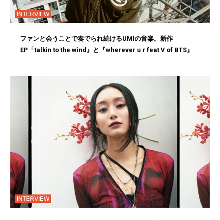
INTERVIEW
ファンと会うことで奏でられ続けるUMIの音楽。新作
EP「talkin to the wind』と『wherever u r feat V of BTS』
INTERVIEW