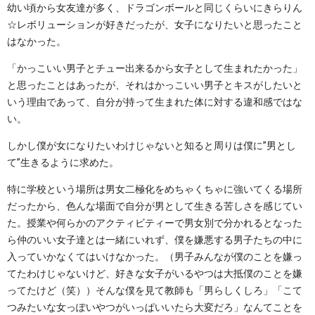
幼い頃から女友達が多く、ドラゴンボールと同じくらいにきらりん
☆レボリューションが好きだったが、女子になりたいと思ったこと
はなかった。
「かっこいい男子とチュー出来るから女子として生まれたかった」
と思ったことはあったが、それはかっこいい男子とキスがしたいと
いう理由であって、自分が持って生まれた体に対する違和感ではな
い。
しかし僕が女になりたいわけじゃないと知ると周りは僕に”男とし
て”生きるように求めた。
特に学校という場所は男女二極化をめちゃくちゃに強いてくる場所
だったから、色んな場面で自分が男として生きる苦しさを感じてい
た。授業や何らかのアクティビティーで男女別で分かれるとなった
ら仲のいい女子達とは一緒にいれず、僕を嫌悪する男子たちの中に
入っていかなくてはいけなかった。（男子みんなが僕のことを嫌っ
てたわけじゃないけど、好きな女子がいるやつは大抵僕のことを嫌
ってたけど（笑））そんな僕を見て教師も「男らしくしろ」「こて
つみたいな女っぽいやつがいっぱいいたら大変だろ」なんてことを