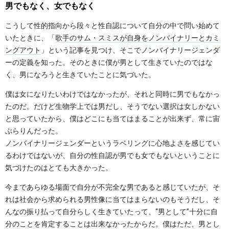
男でもなく、女でもなく
こうして性的指向から段々と性自認について自分の中で問い始めて
いたときに、「
歌手のサム・スミスが自身をノンバイナリーとカミ
ングアウト
」という記事を見つけ、そこでノンバイナリージェンダ
ーの定義を知った。そのときに僕が男として生きていたのではな
く、男になろうと生きていたことに気づいた。
僕は女になりたいわけではなかったが、それと同時に男でもなかっ
たのだ。だけど生物学上では男だし、そうでない選択は女しかない
と思っていたから、僕はどこにも当てはまることが出来ず、常に宙
ぶらりんだった。
ノンバイナリージェンダーというラベリングに心地よさを感じてい
るわけではないが、自分の性自認が男でも女でもないということに
気づけたのはとても大きかった。
今まであらゆる場面で自分が不完全な男であると感じていたが、そ
れは社会から求められる男性像に当てはまらないのもそうだし、そ
んなの振り払って自分らしく生きていたって、“男として”十分に自
分のことを肯定することは出来なかったからだ。僕はただ、男とし