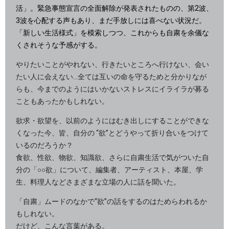
活」。緊急事態宣言の全面解除が発表されたものの、第2波、
3波を心配する声もあり、まだ手放しには喜べない状況だ。
「新しい生活様式」を模索しつつ、これからも自粛を余儀な
くされそうな予感がする。
やりたいことがやれない、行きたいところへ行けない、会い
たい人に会えない…全ては互いの命を守るためと分かりなが
らも、今までのようにはいかないストレスにイライラが募る
こともあったかもしれない。
欲求・欲望を、以前のようにはむき出しにすることができな
くなった今、皆、自分の “欲”とどうやって折り合いをつけて
いるのだろうか？
食欲、性欲、物欲、知識欲、さらに自粛生活で気がついた自
分の「○○欲」について、編集者、アーティスト、本屋、学
生、料理人などさまざまな立場の人に話を聞いた。
「自粛」ムードのなかで“欲”の話をするのはためらわれるか
もしれない。
だけど、こんな言葉がある。