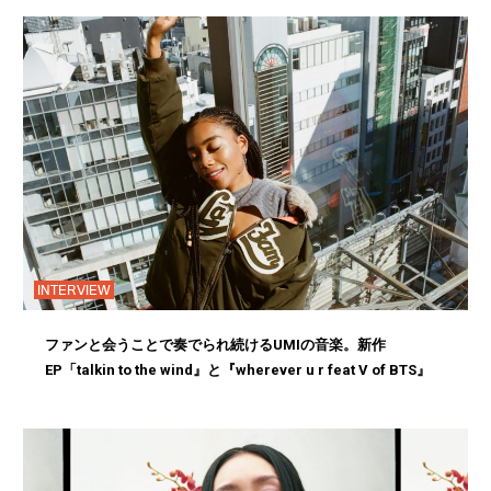
INTERVIEW
ファンと会うことで奏でられ続けるUMIの音楽。新作
EP「talkin to the wind』と『wherever u r feat V of BTS』