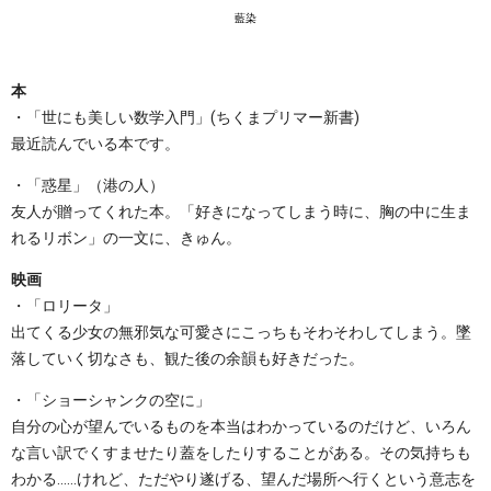
藍染
本
・「世にも美しい数学入門」(ちくまプリマー新書)
最近読んでいる本です。
・「惑星」（港の人）
友人が贈ってくれた本。「好きになってしまう時に、胸の中に生ま
れるリボン」の一文に、きゅん。
映画
・「ロリータ」
出てくる少女の無邪気な可愛さにこっちもそわそわしてしまう。墜
落していく切なさも、観た後の余韻も好きだった。
・「ショーシャンクの空に」
自分の心が望んでいるものを本当はわかっているのだけど、いろん
な言い訳でくすませたり蓋をしたりすることがある。その気持ちも
わかる……けれど、ただやり遂げる、望んだ場所へ行くという意志を