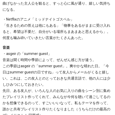
曲げなかった主人公を観ると、すっと心に風が通り、嬉しい気持ち
になる。
・Netflixのアニメ「ミッドナイトゴスペル」
「生きるための答えは他にもある」「物事をあるがままに受け入れ
ると、希望は不要だ、自分がいる場所もまあまあと思えるから」。
何度も噛み砕いていきたい言葉がたくさんあった。
音楽
・asgeir の「summer guest」
音楽は聞く時間や季節によって、ぜんぜん感じ方が違う。
この季節はasgeir の「summer guest」。爽やかな晴れた日。「今
日はsummer guestの日ですね」って友人からメールがくると嬉し
い。これは、この友人とのとっておきな共通言語で、他の人には少
しひみつにしておきたい。
先日、ある友人が、いろんな人のお気に入りの曲をシーン別に集め
たプレイリスト作ってくれて、みんなが今何を聴いて過ごしてるの
かを想像できるのって、すごいいいなって。私もテーマを作って、
誰かと共有プレイリスト作りたくなりました（うちらだけの最高の