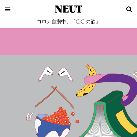
コロナ自粛中、「〇〇の欲」