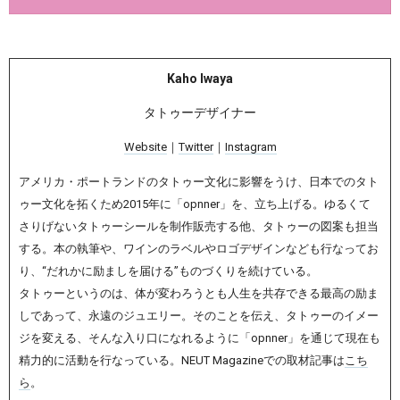
Kaho Iwaya
タトゥーデザイナー
Website
｜
Twitter
｜
Instagram
アメリカ・ポートランドのタトゥー文化に影響をうけ、日本でのタト
ゥー文化を拓くため2015年に「opnner」を、立ち上げる。ゆるくて
さりげないタトゥーシールを制作販売する他、タトゥーの図案も担当
する。本の執筆や、ワインのラベルやロゴデザインなども行なってお
り、“だれかに励ましを届ける”ものづくりを続けている。
タトゥーというのは、体が変わろうとも人生を共存できる最高の励ま
しであって、永遠のジュエリー。そのことを伝え、タトゥーのイメー
ジを変える、そんな入り口になれるように「opnner」を通じて現在も
精力的に活動を行なっている。NEUT Magazineでの取材記事は
こち
ら
。