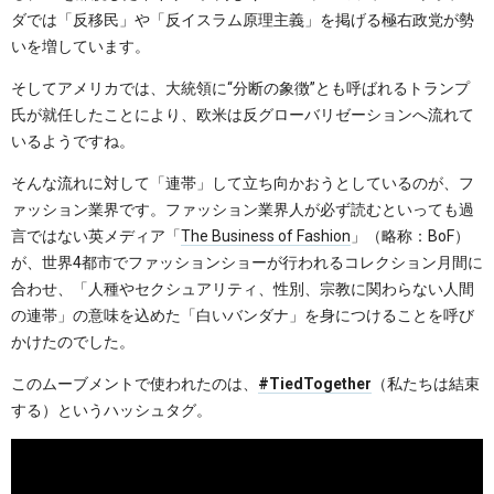
ダでは「反移民」や「反イスラム原理主義」を掲げる極右政党が勢
いを増しています。
そしてアメリカでは、大統領に“分断の象徴”とも呼ばれるトランプ
氏が就任したことにより、欧米は反グローバリゼーションへ流れて
いるようですね。
そんな流れに対して「連帯」して立ち向かおうとしているのが、フ
ァッション業界です。ファッション業界人が必ず読むといっても過
言ではない英メディア「
The Business of Fashion
」（略称：BoF）
が、世界4都市でファッションショーが行われるコレクション月間に
合わせ、「人種やセクシュアリティ、性別、宗教に関わらない人間
の連帯」の意味を込めた「白いバンダナ」を身につけることを呼び
かけたのでした。
このムーブメントで使われたのは、
#TiedTogether
（私たちは結束
する）というハッシュタグ。