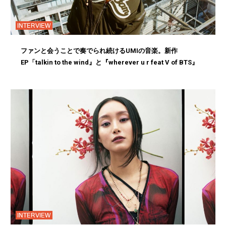
INTERVIEW
ファンと会うことで奏でられ続けるUMIの音楽。新作
EP「talkin to the wind』と『wherever u r feat V of BTS』
INTERVIEW