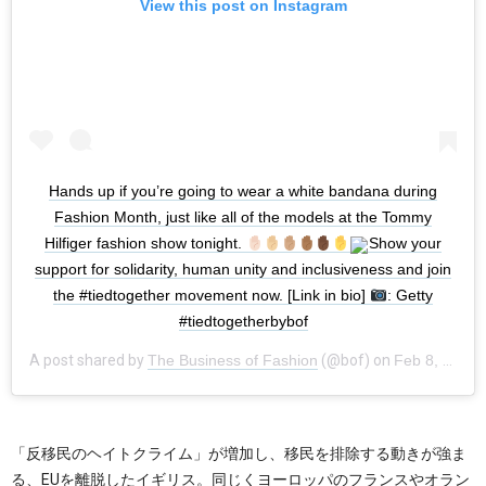
View this post on Instagram
Hands up if you’re going to wear a white bandana during
Fashion Month, just like all of the models at the Tommy
Hilfiger fashion show tonight.
Show your
support for solidarity, human unity and inclusiveness and join
the #tiedtogether movement now. [Link in bio]
: Getty
#tiedtogetherbybof
A post shared by
The Business of Fashion
(@bof) on
Feb 8, 2017 at 7:57pm PST
「反移民のヘイトクライム」が増加し、移民を排除する動きが強ま
る、EUを離脱したイギリス。同じくヨーロッパのフランスやオラン